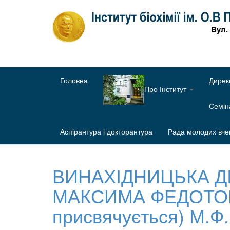
Головна
Дирек
Про Інститут
Семі
Аспірантура і докторантура
Рада молодих вче
ВИНАХІДНИЦЬКА ДІ
МАКСИМА ФЕДОТОВИ
присвячується) М.Ф.