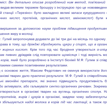
вміст.
Він детально описав
розроблений ним метод, пов'язаний з
видав
великим тиражем брошуру з інструкцією про це нововведення
кій станції «Терезіно» було закладено великі запаси кукурудзяного
ічних кислот, протеїнів, органічних кислот, амінокислот) бул
 вирішення за допомогою науки
проблем підвищення продуктивн
ьшення жиру в молоці.
 Гулий запропонував додавати до їжі три дні на місяць по одному 
рава в тому, що
дріжджі зброджують цукри у спирт, що в орган
у жирних кислот.
Крім того під час бродіння утворюється
α-глі
ам пивних дріжджів слід повторювати щомісяця і тоді жирність мо
корів,
який було розроблено в Інституті біохімії М.Ф. Гулим зі сп
з такими самими позитивними результатами.
є основою життя, Максим Федотович не оминув використати йог
2
ганізмі тварин дало практичні результати: М.Ф. Гулий із співробітн
ьні амонійні препарати, які значно підвищують продуктивність бу
 активувати, або гальмувати синтез органічних речовин.
Зокрема
етворюється в організмі тварин на вуглець органічних сполук.
ротеїнів, жирів і цукрів
в організмі, завдяки чому забезпечуєть
м збільшуються
надої молока в корів під час лактації
, а також
пр