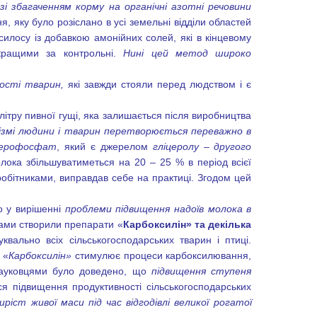
і збагаченням корму на органічні азотні речовини
, яку було розіслано в усі земельні відділи областей
 силосу із добавкою амонійних солей, які в кінцевому
и кращими за контрольні.
Нині цей метод широко
ості тварин,
які завжди стояли перед людством і є
літру пивної гущі, яка залишається після виробництва
ізмі людини і тварин перетворюється переважно в
церофосфат
, який є джерелом
гліцеролу – другого
лока збільшуватиметься на 20 – 25 % в період всієї
івробітниками, виправдав себе на практиці. Згодом цей
о у вирішенні
проблеми підвищення надоїв молока в
иками створили препарати «
Карбоксилін» та декілька
квально всіх сільськогосподарських тварин і птиці.
 «
Карбоксилін»
стимулює процеси карбоксилювання,
 Науковцями було доведено, що
підвищення ступеня
ся підвищення продуктивності сільськогосподарських
иріст живої маси
під час відгодівлі великої рогатої