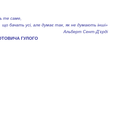
ь те саме,
о бачать усі, але думає так, як не думають інші»
Альберт Сент-Д’єрді
ДОТОВИЧА ГУЛОГО