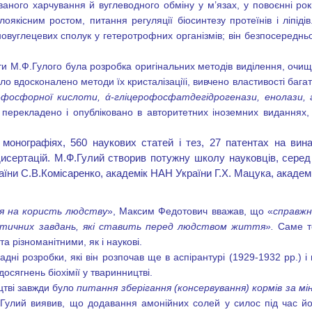
аного харчування й вуглеводного обміну у м’язах, у повоєнні рок
злоякісним ростом, питання регуляції біосинтезу протеїнів і ліп
овуглецевих сполук у гетеротрофних організмів; він безпосереднь
и М.Ф.Гулого була розробка оригінальних методів виділення, очищенн
о вдосконалено методи їх кристалізаціїі, вивчено властивості багат
-фосфорної кислоти, ά-гліцерофосфатдегідрогенази, енолази, 
Іх перекладено і опубліковано в авторитетних іноземних виданнях
монографіях, 560 наукових статей і тез, 27 патентах на вин
исертацій. М.Ф.Гулий створив потужну школу науковців, сере
аїни С.В.Комісаренко, академік НАН України Г.Х. Мацука, акаде
ія на користь людству
», Максим Федотович вважав, що «
справжн
актичних завдань, які ставить перед людством життя».
Саме то
різноманітними, як і наукові.
адні розробки, які він розпочав ще в аспірантурі (1929-1932 рр.) 
осягнень біохімії у тваринництві.
цтві завжди було
питання зберігання (консервування) кормів за мі
Гулий виявив, що додавання амонійних солей у силос під час йо