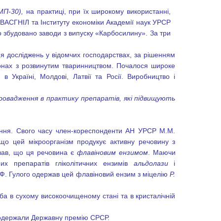
МП-30),
на практиці, при їх широкому використанні,
 ВАСГНІЛ та Інституту економіки Академії наук УРСР
 збудовано заводи з випуску «К
арбосилину». За три
я досліджень у відомчих господарствах, за рішенням
йонах з розвинутим тваринництвом. Почалося широке
в Україні, Молдові, Латвії та Росії. Виробництво і
провадження в практику препаратів, які підвищують
рення. Свого часу член-кореспонденти АН УРСР М.М.
 що цей мікроорганізм продукує активну речовину з
азав, що ця речовина є
флавіновим ензимом
. Маючи
их препаратів гліколітичних ензимів
альдолази
і
 М.Ф. Гулого одержав цей флавіновий ензим з міцелію
P.
иба в сухому високоочищеному стані та в кристалічній
р. одержали Державну премію СРСР.