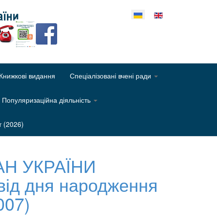
еріть свою мову
Книжкові видання
Спеціалізовані вчені ради
Популяризаційна діяльність
т (2026)
АН УКРАЇНИ
ід дня народження
007)