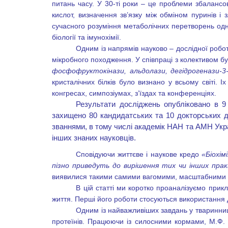
питань часу. У 30-ті роки – це проблеми збалансов
кислот, визначення зв’язку між обміном пуринів і 
сучасного розуміння метаболічних перетворень одн
біології та імунохімії.
Одним із напрямів науково – дослідної робот
мікробного походження. У співпраці з колективом бул
фосфофруктокінази, альдолази, дегідрогенази-3
кристалічних білків було визнано у всьому світі. 
конгресах, симпозіумах, з’їздах та конференціях.
Результати досліджень опубліковано в 9 
захищено 80 кандидатських та 10 докторських д
званнями, в тому числі академік НАН та АМН Укр
інших знаних науковців.
Сповідуючи життєве і наукове кредо
«Біохім
пізно приведуть до вирішення тих чи інших пр
виявилися такими самими вагомими, масштабними та 
В цій статті ми коротко проаналізуємо прикл
життя. Перші його роботи стосуються використання д
Одним із найважливіших завдань у тваринни
протеїнів. Працюючи із силосними кормами, М.Ф. 