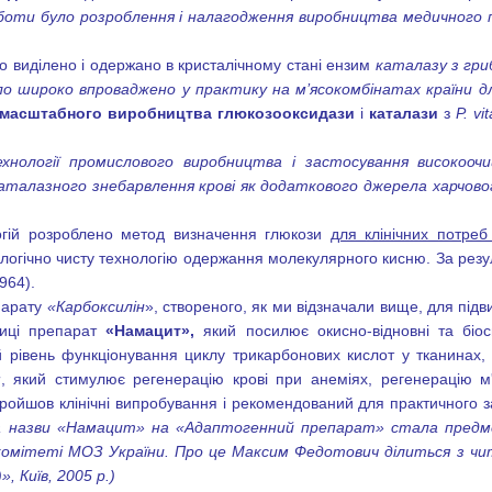
роботи було розроблення і налагодження виробництва медичного
уло виділено і одержано в кристалічному стані ензим
каталазу з гр
уло широко впроваджено у практику
на м’ясокомбінатах країни д
масштабного виробництва глюкозооксидази
і
каталази
з
P.
vit
хнології промислового виробництва і застосування високооч
каталазного знебарвлення крові як додаткового джерела харчового
огій розроблено метод визначення глюкози
для клінічних потре
ологічно чисту технологію одержання молекулярного кисню. За ре
964).
парату
«Карбоксилін
», створеного, як ми відзначали вище, для під
тиці препарат
«Намацит»,
який посилює окисно-відновні та біо
й рівень функціонування циклу трикарбонових кислот у тканинах,
м
, який стимулює регенерацію крові при анеміях, регенерацію м'
пройшов клінічні випробування і рекомендований для практичного 
а назви «Намацит» на «Адаптогенний препарат» стала предмет
омітеті МОЗ України. Про це Максим Федотович ділиться з чит
, Київ, 2005 р.)