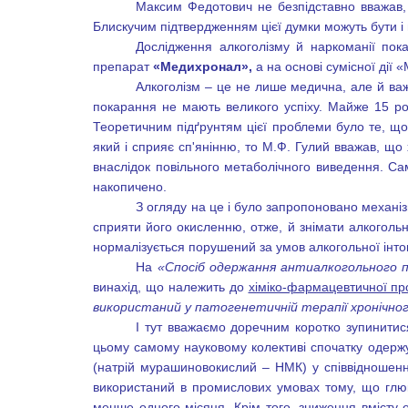
Максим Федотович не безпідставно вважав
Блискучим підтвердженням цієї думки можуть бути і н
Дослідження алкоголізму й наркоманії пок
препарат
«Медихронал»,
а на основі сумісної ді
Алкоголізм – це не лише медична, але й важ
покарання не мають великого успіху. Майже 15 рок
Теоретичним підґрунтям цієї проблеми було те, що
який і сприяє сп'янінню, то М.Ф. Гулий вважав, що
внаслідок повільного метаболічного виведення. Сам
накопичено.
З огляду на це і було запропоновано механі
сприяти його окисленню, отже, й знімати алкогольн
нормалізується порушений за умов алкогольної інток
На
«Спосіб одержання антиалкогольного 
винахід, що належить до
хіміко-фармацевтичної пр
використаний у патогенетичній терапії хронічног
І тут вважаємо доречним коротко зупинитис
цьому самому науковому колективі спочатку одержу
(натрій мурашиновокислий – НМК) у співвідношен
використаний в промислових умовах тому, що глю
менше одного місяця. Крім того, зниження вмісту 