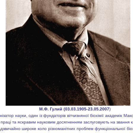
М.Ф. Гулий (03.03.1905-23.05.2007
)
нізатор науки, один із фундаторів вітчизняної біохімії академік М
й праці та яскравим науковим досягненням заслуговують на звання к
дзвичайно широке коло різноманітних проблем функціональної біох