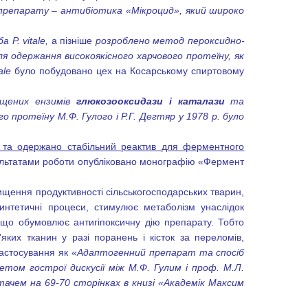
 препарату – антибіотика «Мікроцид», який широко
иба
Р.
vitale
,
а пізніше
розроблено метод пероксидно-
ля одержання високоякісного харчового протеїну, як
ale
було побудовано цех на Косарському спиртовому
ищених ензимів
глюкозооксидази і каталази
та
 протеїну М.Ф. Гулого і Р.Г. Дегтяр у 1978 р. було
б та одержано стабільний реактив для ферментного
зультатами роботи опубліковано монографію «Фермент
вищення продуктивності сільськогосподарських тварин,
синтетичні процеси, стимулює метаболізм унаслідок
 що обумовлює антигіпоксичну дію препарату. Тобто
яких тканин у разі поранень і кісток за переломів,
застосування як
«Адаптогенний препарат та спосіб
ом гострої дискусії між М.Ф. Гулим і проф. М.Л.
ачем на 69-70 сторінках в книзі «Академік Максим