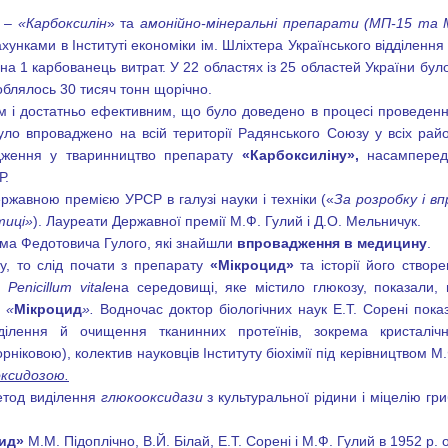
и –
«Карбоксилін
» та
амонійно-мінеральні препарати (МП-15 та 
унками в Інституті економіки ім. Шліхтера Українського відділення
на 1 карбованець витрат. У
22 областях із 25 областей України
було
облялось 30 тисяч тонн щорічно.
м і достатньо ефективним, що було доведено в процесі проведенн
було впроваджено на всій території Радянського Союзу у всіх ра
адження у тваринництво препарату
«Карбоксиліну»,
насамперед 
Р.
ержавною премією УРСР в галузі науки і техніки («
За розробку і в
тиці»
). Лауреати Державної премії М.Ф. Гулий і Д.О. Мельничук.
ма Федотовича Гулого, які знайшли
впровадження в медицину
.
у, то слід почати з препарату
«Мікроцид»
та історії його ство
ба
Penicillum
vitale
на середовищі, яке містило глюкозу, показали,
у
«
Мікроцид
».
Водночас доктор біологічних наук Е.Т. Сорені пок
ілення й очищення тканинних протеїнів, зокрема кристалічн
орніковою), колектив науковців Інституту біохімії під керівництвом
ксидозою.
метод виділення
глюкооксидази
з культуральної рідини і міцелію гр
цид»
М.М. Підоплічно, В.Й. Білай, Е.Т. Сорені і М.Ф. Гулий в 1952 