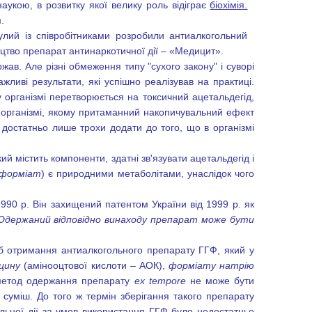
укою, в розвитку якої велику роль відіграє
біохімія.
.
улий із співробітниками розробили антиалкогольний
цтво препарат антинаркотичної дії – «Медицит».
в. Але різні обмеження типу "сухого закону" і суворі
ливі результати, які успішно реалізував на практиці.
 організмі перетворюється на токсичний ацетальдегід,
в організмі, якому притаманний накопичувальний ефект
, достатньо лише трохи додати до того, що в організмі
ий містить компоненти, здатні зв'язувати ацетальдегід і
, форміат
) є природними метаболітами, унаслідок чого
90 р. Він захищений патентом України від 1999 р. як
Одержаний відповідно винаходу препарат може бути
іб отримання антиалкогольного препарату ГГФ, який у
іцину
(амінооцтової кислоти – АОК),
форміату натрію
 метод одержання препарату
ex tempore
не може бути
уміш. До того ж термін зберігання такого препарату
ольної дії за умов використання ГГФ було недостатньо