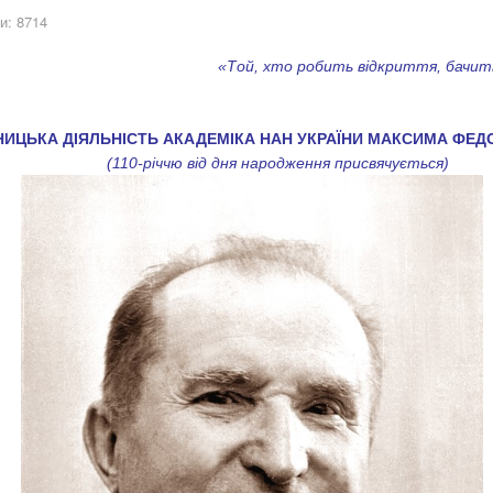
и: 8714
«Той, хто робить відкриття, бачит
щ
НИЦЬКА ДІЯЛЬНІСТЬ АКАДЕМІКА НАН УКРАЇНИ МАКСИМА ФЕ
(110-річчю від дня народження присвячується)