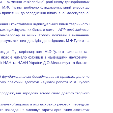
и – вивчення фізіологічної ролі циклу трикарбонових
ідів. М.Ф. Гулим зроблено фундаментальний внесок до
о причетний до зародження вітчизняної молекулярної
я і кристалізації індивідуальних білків тваринного і
ьох індивідуальних білків, а саме –
АТФ-аргінінкінази,
гемоглобіну
та інших. Роботи пов’язані з вивченням
, результати цих дослідів доповідались М.Ф.Гулим на
аходи. Під керівництвом М.Ф.Гулого виконано та
д яких є чимало фахівців з найвищими науковими
мік НАН та НААН України Д.О.Мельничук та багато
і фундаментальні дослідження, як правило, рано чи
му практичні здобутки наукової роботи М.Ф. Гулого
і продовжував впродовж всього свого довгого творчого
німальної втрати в них поживних речовин,
передусім
го закладання зменшує втрати органічних азотистих