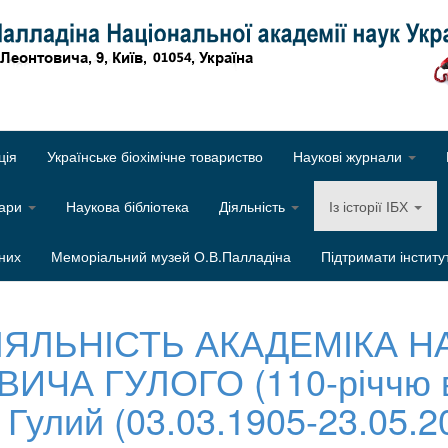
Об
ція
Українське біохімічне товариство
Наукові журнали
нари
Наукова бібліотека
Діяльність
Із історії ІБХ
них
Меморіальний музей О.В.Палладіна
Підтримати інститу
ЯЛЬНІСТЬ АКАДЕМІКА Н
ЧА ГУЛОГО (110-річчю в
 Гулий (03.03.1905-23.05.2