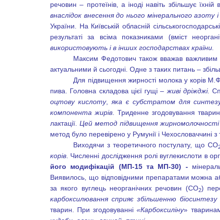
речовин – протеїнів, а іноді навіть збільшує їхній 
внаслідок внесення до нього мінерального азоту і
України. На Київській обласній сільськогосподарсь
результаті за всіма показниками (вміст неорган
використовують і в інших господарствах країни.
Максим Федотович також вважав важливим
актуальними й сьогодні. Одне з таких питань – збіл
Для підвищення жирності молока у корів М.Ф.
пива. Головна складова цієї гущі –
живі дріжджі.
Сп
оцтову кислоту
,
яка є субстратом для синтез
компонента жирів
. Триденне згодовування тварин
лактації.
Цей метод підвищення жирномолочності 
метод було перевірено у Румунії і Чехословаччині 
Виходячи з теоретичного постулату, що СО
корів
. Численні дослідження ролі вуглекислоти в ор
його модифікацій (МП-15
та МП-30)
-
мінерал
Виявилось, що відповідними препаратами можна або
за якого вуглець неорганічних речовин (СО
) пер
2
карбоксилювання сприяє збільшенню біосинтезу п
тварин. При згодовуванні
«Карбоксиліну
» тварина