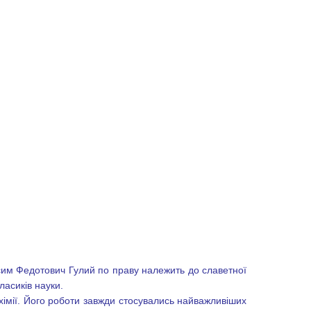
аксим Федотович Гулий по праву належить до славетної
ласиків науки.
імії. Його роботи завжди стосувались найважливіших