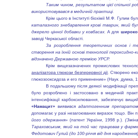
Таким чином, результатом цієї спільної 
використовувався в медичній практиці.
Крім цього в Інституті біохімії М.Ф. Гулим б
каталазного знебарвлення крові тварин, який б
джерело цінної добавки у ковбасах.
А для
широко
заводі Черкаської області.
За розроблення теоретичних основ і те
створення на їхній основі технології пероксидно-
відзначено Державною премією УРСР.
Крім вищезазначених промислових технол
аналізатора глюкози безперервної дії
. Створено ек
глюкозооксидоза и его применение» (Наук. думка, 1
В подальшому після деякої модифікації пре
було розроблено і застосовано в медичній прак
інтенсифікації карбоксилювання, забезпечує вищи
«Намацит»
виявився
адаптогенним препарато
допомагає у разі незагоюваних виразок тощо. Він 
його одержання»
(патент України, 1998 р.).
(Змін
Тараховським, який на той час працював у фармк
Федотович Гулий (до 100-річчя від дня народження)»