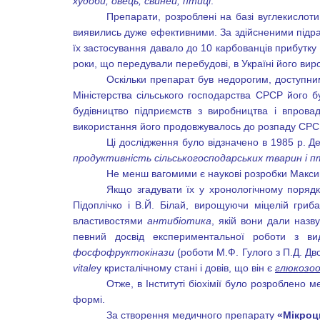
худоби, овець, свиней, птиці
.
Препарати, розроблені на базі вуглекислот
виявились дуже ефективними. За здійсненими підрах
їх застосування давало до 10 карбованців прибутку 
роки, що передували перебудові, в Україні його вир
Оскільки препарат був недорогим, доступни
Міністерства сільського господарства СРСР його 
будівництво підприємств з виробництва і впров
використання його продовжувалось до розпаду СРС
Ці дослідження було відзначено в 1985 р. Д
продуктивність сільськогосподарських тварин і п
Не менш вагомими є наукові розробки Макси
Якщо згадувати їх у хронологічному порядк
Підоплічко і В.Й. Білай, вирощуючи міцелій гри
властивостями
антибіотика
, якій вони дали назв
певний досвід експериментальної роботи з вид
фосфофруктокінази
(роботи М.Ф. Гулого з П.Д. Дв
vitale
у кристалічному стані і довів, що він є
глюкозоо
Отже, в Інституті біохімії було розроблено 
формі.
За створення медичного препарату
«Мікро