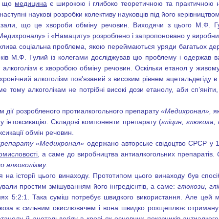
, що
медицина
є широкою і глибоко теоретичною та практичною на
аступні наукові розробки колективу науковців під його керівництвом
азали, що це хвороби обміну речовин. Виходячи з цього М.Ф. Г
ї «Медихроналу» і «Намациту» розроблено і запропоновано у виробни
лива соціальна проблема, якою переймаються уряди багатьох держа
ів М.Ф. Гулий із колегами досліджував цю проблему і одержав важ
 алкоголізм є хворобою обміну речовин. Оскільки етанол у живому
 хронічний алкоголізм пов'язаний з високим рівнем ацетальдегіду 
е тому алкоголікам не потрібні високі дози етанолу, аби сп
’
яніти
зм дії розробленого протиалкогольного препарату
«Медихронал»,
як
у інтоксикацію. Складові компоненти препарату (
гліцин, глюкоза
сикації обмін речовин.
препарату «Медихронал»
одержано авторське свідоцтво СРСР у 19
омисловості
, а саме до виробництва антиалкогольних препаратів.
о алкоголізму.
я на історії цього винаходу. Прототипом цього винаходу був спос
вали простим змішуванням його інгредієнтів, а саме:
глюкози, гл
нях 5:2:1. Така суміш потребує швидкого використання. Але цей
коза є сильним окислювачем і вона швидко розщеплює отриману с
етанолу й ацетальдегіду в крові як основних показників антиалког