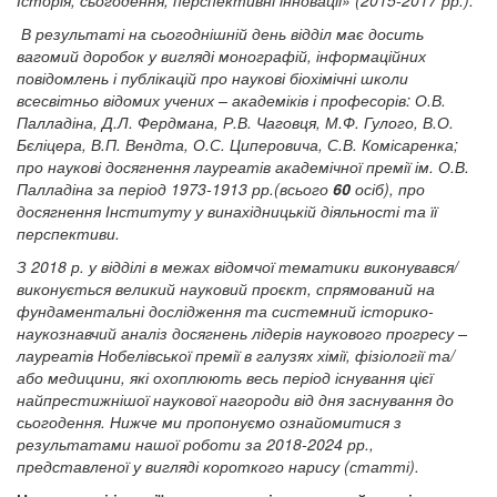
В результаті на сьогоднішній день відділ має досить
вагомий доробок у вигляді монографій, інформаційних
повідомлень і публікацій про наукові біохімічні школи
всесвітньо відомих учених – академіків і професорів: О.В.
Палладіна, Д.Л. Фердмана, Р.В. Чаговця, М.Ф. Гулого, В.О.
Бєліцера, В.П. Вендта, О.С. Циперовича, С.В. Комісаренка;
про наукові досягнення лауреатів академічної премії ім. О.В.
Палладіна за період 1973-1913 рр.(всього
60
осіб), про
досягнення Інституту у винахідницькій діяльності та її
перспективи.
З 2018 р. у відділі в межах відомчої тематики виконувався/
виконується великий науковий проєкт, спрямований на
фундаментальні дослідження та системний історико-
наукознавчий аналіз досягнень лідерів наукового прогресу –
лауреатів Нобелівської премії в галузях хімії, фізіології та/
або медицини, які охоплюють весь період існування цієї
найпрестижнішої наукової нагороди від дня заснування до
сьогодення. Нижче ми пропонуємо ознайомитися з
результатами нашої роботи за 2018-2024 рр.,
представленої у вигляді короткого нарису (статті).