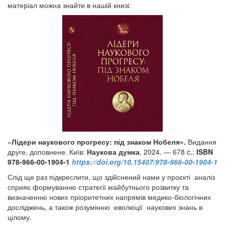
матеріал можна знайти в нашій книзі:
«
Лідери наукового прогресу: під знаком Нобеля».
Видання
друге, доповнене. Київ:
Наукова думка
, 2024. — 678 c.;
ISBN
978-966-00-1904-1
https://doi.org/10.15407/978-966-00-1904-1
Слід ще раз підкреслити, що здійснений нами у проєкті аналіз
сприяє формуванню стратегії майбутнього розвитку та
визначенню нових пріоритетних напрямів медико-біологічних
досліджень, а також розумінню еволюції наукових знань в
цілому.