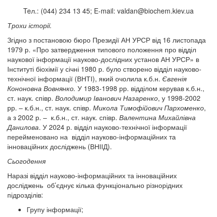
Teл.: (044) 234 13 45; E-mail:
valdan@biochem.kiev.ua
Трохи історії.
Згідно з постановою бюро Президії АН УРСР від 16 листопада
1979 р. «Про затвердження типового положення про відділ
наукової інформації науково-дослідних установ АН УРСР» в
Інституті біохімії у січні 1980 р. було створено відділ науково-
технічної інформації (ВНТІ), який очолила к.б.н.
Євгенія
Кононовна Вовнянко.
У 1983-1998 рр. відділом керував к.б.н.,
ст. наук. співр.
Володимир Іванович Назаренко
, у 1998-2002
рр. – к.б.н., ст. наук. співр.
Микола Тимофійович Пархоменко
,
а з 2002 р. – к.б.н., ст. наук. співр.
Валентина Михайлівна
Данилова
. У 2024 р. відділ науково-технічної інформації
перейменовано на відділ науково-інформаційних та
інноваційних досліджень (ВНІІД).
Сьогодення
Наразі відділ науково-інформаційних та інноваційних
досліджень об’єднує кілька функціонально різнорідних
підрозділів:
Групу інформації;