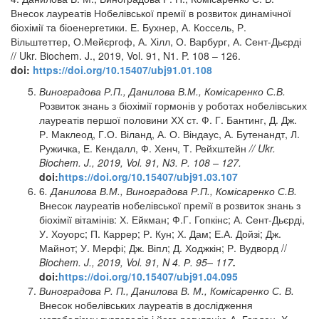
Внесок лауреатів Нобелівської премії в розвиток динамічної
біохімії та біоенергетики. Е. Бухнер, А. Коссель, Р.
Вільштеттер, О.Мейєргоф, А. Хілл, О. Варбург, А. Сент-Дьєрді
// Ukr. Biochem. J., 2019, Vol. 91, N1. P. 108 – 126.
doi
:
https://doi.org/10.15407/ubj91.01.108
Виноградова Р.П., Данилова В.М., Комісаренко С.В.
Розвиток знань з біохімії гормонів у роботах нобелівських
лауреатів першої половини ХХ ст. Ф. Г. Бантинг, Д. Дж.
Р. Маклеод, Г.О. Віланд, А. О. Віндаус, А. Бутенандт, Л.
Ружичка, Е. Кендалл, Ф. Хенч, Т. Рейхштейн
//
Ukr
.
Biochem. J., 2019, Vol. 91, N3.
Р
. 108 – 127.
doi:
https://doi.org/10.15407/ubj91.03.107
6
.
Данилова
В
.
М
.,
Виноградова
Р
.
П
.,
Комісаренко
С
.
В
.
Внесок лауреатів нобелівської премії в розвиток знань з
біохімії вітамінів: Х. Ейкман; Ф.Г. Гопкінс; А. Сент-Дьєрді,
У. Хоуорс; П. Каррер; Р. Кун; Х. Дам; Е.А. Дойзі; Дж.
Майнот; У. Мерфі; Дж. Віпл; Д. Ходжкін; Р. Вудворд //
Biochem. J., 2019, Vol. 91, N 4.
Р
. 95– 117
.
doi:
https://doi.org/10.15407/ubj91.04.095
Виноградова
Р
.
П
.,
Данилова
В
.
М
.,
Комісаренко
С
.
В
.
Внесок нобелівських лауреатів в дослідження
метаболізму вуглеводів і його регуляцію.А. Гарден, Х.