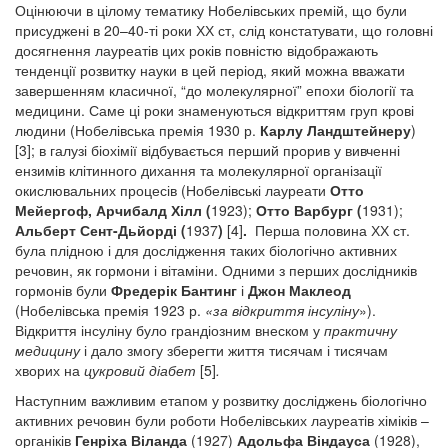
Оцінюючи в цілому тематику Нобелівських премій, що були
присуджені в 20–40-ті роки ХХ ст, слід констатувати, що головні
досягнення лауреатів цих років повністю відображають
тенденції розвитку науки в цей період, який можна вважати
завершенням класичної, “до молекулярної” епохи біології та
медицини. Саме ці роки знаменуються відкриттям груп крові
людини (Нобелівська премія 1930 р.
Карлу Ландштейнеру
)
[3]; в галузі біохімії відбувається перший прорив у вивченні
ензимів клітинного дихання та молекулярної організації
окислювальних процесів (Нобелівські лауреати
Отто
Мейергоф, Арчибалд Хілл (
1923);
Отто Варбург (
1931);
Альберт Сент-Дьйорді (
1937
)
[4]
.
Перша половина ХХ ст.
була плідною і для дослідження таких біологічно активних
речовин, як гормони і вітаміни. Одними з перших дослідників
гормонів були
Фредерік Бантинг
і
Джон Маклеод
(Нобелівська премія 1923 р.
«за відкриття інсуліну
»).
Відкриття інсуліну було грандіозним внеском у
практичну
медицину
і дало змогу зберегти життя тисячам і тисячам
хворих на
цукровий діабет
[5]
.
Наступним важливим етапом у розвитку досліджень біологічно
активних речовин були роботи Нобелівських лауреатів хіміків –
органіків
Генріха Віланда
(1927)
Адольфа Віндауса
(1928),