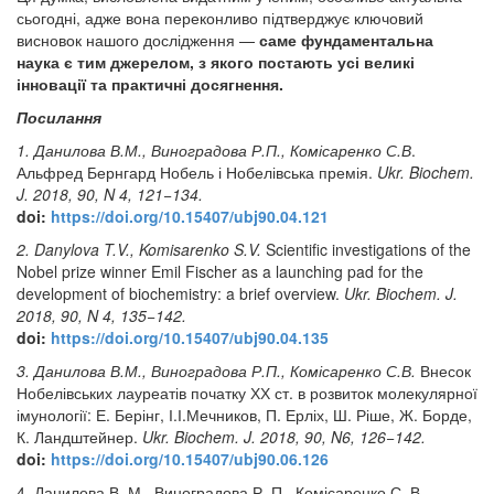
сьогодні, адже вона переконливо підтверджує ключовий
висновок нашого дослідження —
саме фундаментальна
наука є тим джерелом, з якого постають усі великі
інновації та практичні досягнення.
Посилання
1. Данилова В.М., Виноградова Р.П., Комісаренко С.В
.
Альфред Бернгард Нобель і Нобелівська премія.
Ukr. Biochem.
J. 2018, 90, N 4, 121−134.
doi:
https://doi.org/10.15407/ubj90.04.121
2. Danylova T.V., Komisarenko
S.V
.
Scientific investigations of the
Nobel prize winner Emil Fischer as a launching pad for the
development of biochemistry: a brief overview.
Ukr. Biochem. J.
2018, 90, N 4, 135−142.
doi:
https://doi.org/10.15407/ubj90.04.135
3. Данилова В.М., Виноградова Р.П., Комісаренко С.В
.
Внесок
Нобелівських лауреатів початку ХХ ст. в розвиток молекулярної
імунології: Е. Берінг, І.І.Мечников, П. Ерліх, Ш. Ріше, Ж. Борде,
К. Ландштейнер.
Ukr. Biochem. J. 2018, 90, N6, 126−142.
doi:
https://doi.org/10.15407/ubj90.06.126
4. Данилова В. М., Виноградова Р. П., Комісаренко С. В.