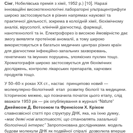
Сінг
, Нобелівська премія з хімії, 1952 р.) [10]
.
Наразі
інноваційні високотехнологічні лабораторні ультрацентрифуги
широко застосовуються в різних напрямах наукової та
практичної діяльності, зокрема в колоїдній хімії, біохімічному
аналізі, вірусології, клінічній діагностиці, фармації,
нанотехнології та ін. Електрофорез із високою ймовірністю дає
змогу виявляти протеїнові аномалії, а тому широко
використовується в багатьох медичних центрах різних країн
для діагностики інфекційно-запальних захворювань,
генетичних та імунних порушень, злоякісних пухлин тощо.
Хроматографія широко застосовується для біохімічних
досліджень, контролю лікарських препаратів, харчових
продуктів тощо.
У 50–60-х роках ХХ ст., настає принципово новий —
молекулярно-біологічний етап розвитку біології та медицини.
Історичною межею, що позначила початок цього етапу, слід
вважати 1953 рік — рік опублікування в журналі “Nature”
Джеймсом Д. Вотсоном та Френсісом Х. Кріком
славнозвісної статті про структуру ДНК, яка, на їхню думку,
«
має деякі нові властивості, що становлять загальний
біологічний інтерес”
Запропонована дослідниками
.
модель
будови молекули ДНК як подвійної спіралі дозволила вперше