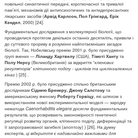
повільної синаптичної передачі, короткочасної та тривалої
пам’яті, механізмів дії антипсихотичних та антидепресантних
лікарських засобів (
Арвід Карлсон, Пол Грінгард, Ерік
Кендел
, 2000) [24].
Фундаментальні дослідження з молекулярної біології, що
проводилися протягом декількох останніх десятиліть, привели і
до суттєвого прориву в розумінні найпотаємніших загадок
біології. Так, Нобелівську премію 2001 р. було присуджено
групі вчених —
Ліланду Хартвелу
(США),
Тімоті Ханту
та
Полу Нерсу
(Великобританія) за відкриття “
ключових
регуляторів” клітинного поділу -
циклінів та циклінзалежних
кіназ
) [25]
.
Премію 2002 р. було присуджено спільно британським
дослідникам
С
і
днею Бренеру, Джону Салстону
та
американському вченому
Роберту Горвіцу
, які шляхом з
використанням нової експериментальної моделі — зародку
нематоди
Caenorhabditis еlegans
досягли фундаментальних
результатів, що розкривають закономірності генетичної
регуляції розвитку органів, клітинного поділу, диференціації та
її запрограмованої загибелі (апоптозу) ) [26]. На думку
експертів,
ці відкриття є надзвичайно важливими для