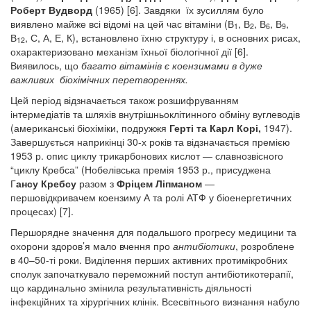
Роберт Вудворд
(1965) [6]. Завдяки їх зусиллям було
виявлено майже всі відомі на цей час вітаміни (В
, В
, В
, В
,
1
2
6
9
В
, С, А, Е, К), встановлено їхню структуру і, в основних рисах,
12
охарактеризовано механізм їхньої біологічної дії [6].
Виявилось, що
багато вітамінів є коензимами в дуже
важливих біохімічних перетвореннях.
Цей період відзначається також розшифруванням
інтермедіатів та шляхів внутрішньоклітинного обміну вуглеводів
(американські біохіміки, подружжя
Герті та Карл Корі,
1947).
Завершується наприкінці 30-х років та відзначається премією
1953 р. опис циклу трикарбонових кислот — славнозвісного
“циклу Кребса” (Нобелівська премія 1953 р., присуджена
Г
ансу Кребсу
разом з
Фріцем Ліпманом
—
першовідкривачем коензиму А та ролі АТФ у біоенергетичних
процесах) [7].
Першорядне значення для подальшого прогресу медицини та
охорони здоров’я мало вчення про
антибіотики
, розроблене
в 40–50-ті роки. Виділення перших активних протимікробних
сполук започаткувало переможний поступ антибіотикотерапії,
що кардинально змінила результативність діяльності
інфекційних та хірургічних клінік. Всесвітнього визнання набуло