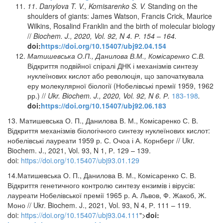
11
.
Danylova T. V., Komisarenko S. V.
Standing on the
shoulders of giants:
James Watson, Francis Crick, Maurice
Wilkins, Rosalind Franklin
and the birth of molecular biology
//
Biochem. J., 2020, Vol. 92, N 4.
Р
. 154 – 164.
doi:
https://doi.org/10.15407/ubj92.04.154
Матишевська
О
.
П
.,
Данилова
В
.
М
.,
Комісаренко
С
.
В
.
Відкриття подвійної спіралі ДНК і механізмів синтезу
нуклеїнових кислот або революція, що започаткувала
еру молекулярної біології (Нобелівські премії 1959, 1962
рр.) //
Ukr. Biochem. J., 2020, Vol. 92, N 6.
Р
.
183-198
.
doi:
https://doi.org/10.15407/ubj92.06.183
13. Матишевська О. П., Данилова В. М., Комісаренко С. В.
Відкриття механізмів біологічного синтезу нуклеїнових кислот:
нобелівські лауреати 1959 р. С. Очоа і А. Корнберг // Ukr.
Biochem. J., 2021, Vol. 93, N 1, Р. 129 – 139.
doi:
https://doi.org/10.15407/ubj93.01.129
14.Матишевська О. П., Данилова В. М., Комісаренко С. В.
Відкриття генетичного контролю синтезу ензимів і вірусів:
лауреати Нобелівської премії 1965 р. А. Львов, Ф. Жакоб, Ж.
Моно // Ukr. Biochem. J., 2021, Vol. 93, N 4, Р. 111 – 119.
doi:
https://doi.org/10.15407/ubj93.04.111
">
doi: