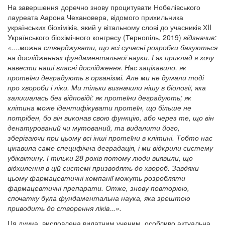
На завершення доречно знову процитувати Нобелівського
лауреата Аарона Чехановера, відомого прихильника
українських біохіміків, який у вітальному слові до учасників ХII
Українського біохімічного конгресу (Тернопіль, 2019)
відзначив:
«....можна стверджувати, що всі сучасні розробки базуються
на дослідженнях фундаментальної науки. І як приклад я хочу
навести наші власні дослідження. Нас зацікавило, як
протеїни деградують в організмі. Але ми не думали тоді
про хвороби і ліки. Ми тільки визначили нішу в біології, яка
залишалась без відповіді: як протеїни деградують; як
клітина може ідентифікувати протеїн, що більше не
потрібен, бо він виконав свою функцію, або через те, що він
денатурований чи мутований, та видалити його,
зберігаючи при цьому всі інші протеїни в клітині. Тобто нас
цікавила саме специфічна деградація, і ми відкрили систему
убіквітину. І тільки 28 років потому люди виявили, що
відхилення в цій системі призводять до хвороб. Завдяки
цьому фармацевтичні компанії можуть розробляти
фармацевтичні препарати. Отже, знову повторюю,
спочатку була фундаментальна наука, яка зрештою
приводить до створення ліків...».
Ця думка, висловлена видатним ученим, особливо актуальна