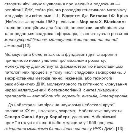
створити чіткі наукові уявлення про механізм подвоєння —
реплікації ДНК, тобто рівного розподілу генетичного матеріалу
між дочірніми клітинами [11]. Відкриття
Дж. Вотсона і Ф. Кріка
(Нобелівська премія 1962 р. спільно з
Морісом Х. Вілкінсом
)
стало революційним для біології, пояснивши, як зберігається
та передається спадкова інформація, і започаткувало розвиток
молекулярної біології, молекулярної генетики та генної
інженерії
[12]
.
Молекулярна біологія заклала фундамент для створення
принципово нових уявлень про механізми розвитку,
молекулярну діагностику та фармакотерапію найскладніших
патологічних процесів, у тому числі спадкових захворювань. З
використанням методів генної інженерії, або технології
рекомбінантних ДНК, молекулярного та клітинного клонування
наразі налагоджений біотехнологічний синтез лікарських
препаратів —
антибіотиків, гормонів, ензимів, інтерферонів.
До найяскравіших зірок на науковому небосхилі другої
половини ХХ ст., належать, зокрема, Нобелевські лауреати
Северо Очоа і Артур Корнберг,
удостоєні Нобелівської
премії в галузі фізіології і/або медицини у 1959 році
«за
відкриття механізмів біологічного синтезу РНК і ДНК
» [13] .