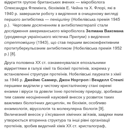
відкриття групою британських вчених — мікробіолога
Олександра Флемінга, біохіміків Е. Чейна та Х. Флорі, які в
1940 р. завершили роботу з виділення в очищеному вигляді
першого антибіотика —
пеніциліну
(Нобелівська премія 1945
р.). Черговим досягненням в антибіотикотерапії стали
дослідження американського мікробіолога
Зелмана Ваксмана
(уродженця українського містечка Прилуки) з виділення
стрептоміцину
(1943), що став першим високоефективним
протитуберкульозним антибіотиком (Нобелівська премія 1952
р.) [8].
Друга половина ХХ ст. ознаменувалася епохальними
відкриттями в галузі хімії та біохімії протеїнів, зокрема у
встановленні структури протеїнів. Нобелівські лауреати з хімії
за 1946 р.
Джеймс Самнер, Джон Нортроп
і
Венделл Стенлі
першими виділили у чистому кристалічному стані окремі
ензими і віруси та довели їхню протеїнову природу, зробивши
тим самим неоціненний науковий внесок у розвиток таких
важливих біологічних дисциплін, як біохімія, особливо
ензимологія, вірусологія та молекулярна біологія [9].
Величезний внесок у з’ясування хімічних зв’язків, завдяки яким
утворюється вторинна структура та інші рівні організації
протеїнів, зробив видатний хімік ХХ ст. кристалограф,