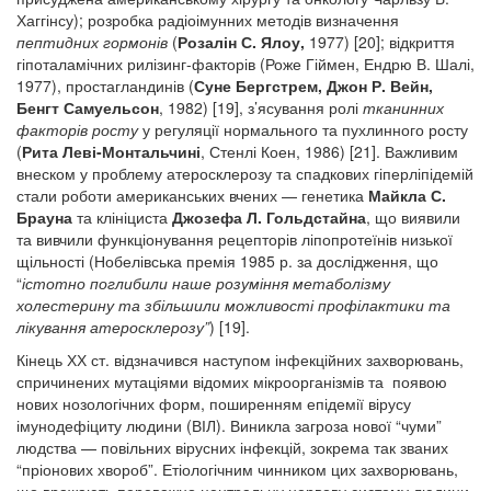
Хаггінсу); розробка радіоімунних методів визначення
пептидних гормонів
(
Розалін С. Ялоу,
1977) [20]; відкриття
гіпоталамічних рилізинг-факторів (Роже Гіймен, Ендрю В. Шалі,
1977), простагландинів (
Суне Бергстрем, Джон Р. Вейн,
Бенгт Самуельсон
, 1982) [19], з’ясування ролі
тканинних
факторів росту
у регуляції нормального та пухлинного росту
(
Рита Леві-Монтальчині
, Стенлі Коен, 1986) [21]. Важливим
внеском у проблему атеросклерозу та спадкових гіперліпідемій
стали роботи американських вчених — генетика
Майкла С.
Брауна
та клініциста
Джозефа Л. Гольдстайна
, що виявили
та вивчили функціонування рецепторів ліпопротеїнів низької
щільності (Нобелівська премія 1985 р. за дослідження, що
“
істотно поглибили наше розуміння метаболізму
холестерину та збільшили можливості профілактики та
лікування атеросклерозу”
) [19].
Кінець ХХ ст. відзначився наступом інфекційних захворювань,
спричинених мутаціями відомих мікроорганізмів та появою
нових нозологічних форм, поширенням епідемії вірусу
імунодефіциту людини (ВІЛ). Виникла загроза нової “чуми”
людства — повільних вірусних інфекцій, зокрема так званих
“пріонових хвороб”. Етіологічним чинником цих захворювань,
що вражають переважно центральну нервову систему людини,