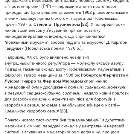
є “протеїн-пріони” (PrP) — інфекційні агенти протеїнової
природи, що були виділені та вивчені в 1982 р. американським
вченим, молекулярним біологом, лауреатом Нобелівської
премії 1997 р.
Стенлі Б. Прузинером
[22]. У попередні роки
найбільший внесок у з’ясування причин розвитку
нейродегенеративних інфекцій, що спричиняються
“повільними вірусами”, зробив педіатр та вірусолог Д. Карлтон
Гайдушек (Нобелівська премія 1976 р.).
Наприкінці ХХ ст. було виявлено новий тип
внутрішньоклітинного регулятора — молекулу
оксиду азоту
.
Розгадка таємниці оксиду азоту Нобелівськими лауреатами з
фізіології та/або медицини за 1998 рік
Робертом Ферчготтом,
Луїсом Ігнарро
та
Ферідом Мюрадом
спричинило
міжнародний бум у дослідженні
ролі цієї сигнальної молекули
в регуляції серцево-судинної системи
і надало новий поштовх
для розробки сучасних. ефективних ліків для боротьби з
хворобами серця, зокрема з найбільшою вбивцею у світі –
ішемічною хворобою серця
[23].
Початок нового тисячоліття був “ознаменований” відкриттями
механізмів хімічної передачі сигналів у центральній нервовій
системі, з’ясуванням медіаторної ролі дофаміну, процесів