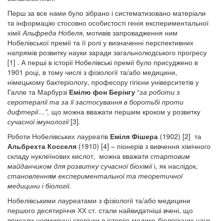
Перш за все нами було зібрано і систематизовано матеріали
та інформацію стосовно особистості генія експериментальної
хімії
Альфреда Нобеля
, мотивів запровадження ним
Нобелівської премії та її ролі у визначенні перспективних
напрямів розвитку науки заради загальнолюдського прогресу
[1] . А перші в історії Нобелівські премії було присуджено в
1901 році, в тому числі з фізіології та/або медицини,
німецькому бактеріологу, професору гігієни університетів у
Галле та Марбурзі
Емілю фон Берінгу
“
за роботи з
серотерапії та за її застосування в боротьбі проти
дифтерії…”,
що можна вважати першим кроком у розвитку
сучасної імунології
[3]
.
Роботи Нобелівських лауреатів
Еміля Фішера
(1902) [2] та
Альбрехта Косселя
(1910) [4] – піонерів з вивчення хімічного
складу нуклеїнових кислот, можна вважати
стартовим
майданчиком для розвитку сучасної біохімії
і, як наслідок,
становленням експериментальної та теоретичної
медицини і біології.
Нобелівськими лауреатами з фізіології та/або медицини
першого десятиріччя ХХ ст. стали найвидатніші вчені, що
вписали невмирущі сторінки в історію медико-біологічних наук.