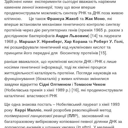
Здійснені ними експерименти сьогодні вважають наріжним
каменем
генної інженерії
, тому що вони вперше
продемонстрували можливість синтезу РНК та ДНК поза живою
клітиною. Це також
Франсуа Жакоб
та
Жак Моно
, які
вперше встановили механізми генетичного контролю синтезу
протеїнів через дію регуляторних генів (премія 1965 р. разом з
дослідником бактеріофагів
Андре
Львовим
) [14] та лауреати
1968 р.
Маршал У. Ніренберг, Хар Корана
та
Роберт У. Голі,
які розшифрували генетичний код нуклеїнових кислот та
принципи його передачі для біосинтезу протеїнів [15].
раніше вважалося, що нуклеїнові кислоти ДНК і РНК є лише
носіями генетичної інформації, тоді як хімічні процеси
життєдіяльності каталізують протеїни. Погляди науковців на
функціонування (біокаталіз) у живих клітинах змінилися
завдяки відкриттю
Сідні Олтменом
і
Томасом Чеком
(Нобелівська премія з хімії 1989 р.) [16], які продемонстрували
каталітичні властивості РНК
Ще одна знакова постать – Нобелівський лауреат з хімії 1993
року
Керрі Малліс
, який розробив революційний метод
полімеразної ланцюгової реакції
(
ПЛ
Р), заснований на
багаторазовому вибірковому копіюванні певної ділянки ДНК за
допомогою ензимів у штучних умовах (
in
vitro
).
У медичній