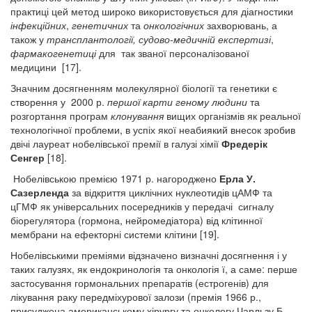
практиці цей метод широко використовується для діагностики
інфекційних
,
генетичних
та
онкологічних
захворювань, а
також у
трансплантології,
судово-медичній експертизі
,
фармакогенетиці
для
так званої персоналізованої
медицини [17].
Значним досягненням молекулярної біології та генетики є
створення у 2000 р.
першої карти геному людини
та
розгортання програм
клонування
вищих організмів як реальної
технологічної проблеми, в успіх якої неабиякий внесок зробив
двічі лауреат нобелівської премії в галузі хімії
Фредерік
Сенгер
[18].
Нобелівською премією 1971 р. нагороджено
Ерла У.
Сазерленда
за відкриття циклічних нуклеотидів цАМФ та
цГМФ як універсальних посередників у передачі сигналу
біорегулятора (гормона, нейромедіатора) від клітинної
мембрани на ефекторні системи клітини [19].
Нобелівськими преміями відзначено визначні досягнення і у
таких галузях, як ендокринологія та онкологія ї, а саме: перше
застосування гормональних препаратів (естрогенів) для
лікування раку передміхурової залози (премія 1966 р.,
присуджена американському хірургу та онкологу Чарльзу Б.