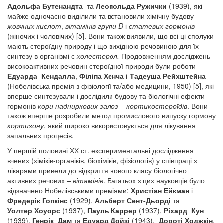
Адольфа Бутенандта
та
Леопольда Ружички
(1939), які
майже одночасно виділили та встановили хімічну будову
жовчних кислот
,
вітамінів групи
D
і
статевих гормонів
(жіночих і чоловічих) [5]. Вони також виявили, що всі ці сполуки
мають стероїдну природу і що вихідною речовиною для їх
синтезу в організмі є
холестерол.
Продовженням досліджень
високоактивних речовин стероїдної природи були роботи
Едуарда Кендалла
,
Філіпа Хенча і
Тадеуша Рейхштейна
(Нобелівська премія з фізіології та/або медицини, 1950) [5], які
вперше синтезували і дослідили будову та біологічні ефекти
гормонів
кори надниркових залоз
–
кортикостероїдів
. Вони
також вперше розробили метод промислового випуску гормону
кортизону
, який широко використовується для лікування
запальних процесів.
У першій половині ХХ ст. експериментальні дослідження
вчених (хіміків-органіків, біохіміків, фізіологів) у співпраці з
лікарями привели до відкриття нового класу біологічно
активних речових
– вітамінів
. Багатьох з цих науковців було
відзначено Нобелівськими преміями:
Христіан Ейкман
і
Фредерік Гопкінс
(1929),
Альберт Сент-Дьорді
та
Уолтер Хоуорс
(1937),
Пауль Каррер
(1937),
Ріхард Кун
(1939),
Генрік Дам
та
Едуард Дойзі
(1943),
Дороті Ходжкін
,