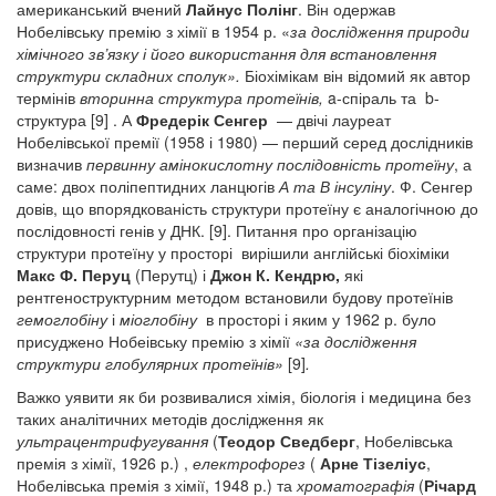
американський вчений
Лайнус Полінг
. Він одержав
Нобелівську премію з хімії в 1954 р. «
за дослідження природи
хімічного зв’язку і його використання для встановлення
структури складних сполук».
Біохімікам він відомий як автор
термінів
вторинна структура протеїнів,
a-спіраль та b-
структура [9] . А
Фредерік Сенгер
— двічі лауреат
Нобелівської премії (1958 і 1980) — перший серед дослідників
визначив
первинну амінокислотну послідовність протеїну
, а
саме: двох поліпептидних ланцюгів
А та В інсуліну
. Ф. Сенгер
довів, що впорядкованість структури протеїну є аналогічною до
послідовності генів у ДНК. [9]. Питання про організацію
структури протеїну у просторі вирішили англійські біохіміки
Макс Ф. Перуц
(Перутц) і
Джон К. Кендрю,
які
рентгеноструктурним методом встановили будову протеїнів
гемоглобіну
і
міоглобіну
в просторі і яким у 1962 р. було
присуджено Нобеівську премію з хімії
«за дослідження
структури глобулярних протеїнів»
[9]
.
Важко уявити як би розвивалися хімія, біологія і медицина без
таких аналітичних методів дослідження як
ультрацентрифугування
(
Теодор Сведберг
, Нобелівська
премія з хімії, 1926 р.)
,
електрофорез
(
Арне Тізеліус
,
Нобелівська премія з хімії, 1948 р.) та
хроматографія
(
Річард