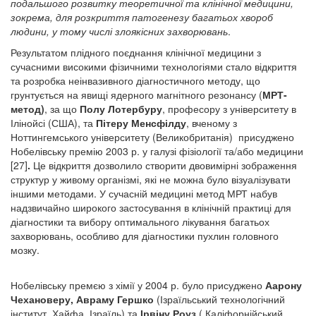
подальшого розвитку теоретичної та клінічної медицини,
зокрема, для розкриття патогенезу багатьох хвороб
людини, у тому числі злоякісних захворювань
.
Результатом плідного поєднання клінічної медицини з
сучасними високими фізичними технологіями стало відкриття
та розробка неінвазивного діагностичного методу, що
грунтується на явищі ядерного магнітного резонансу (
МРТ-
метод)
, за що
Полу Лотербуру
, професору з університету в
Ілінойсі (США), та
Пітеру Менсфілду
, вченому з
Ноттингемського університету (Великобританія) присуджено
Нобелівську премію 2003 р. у галузі фізіології та/або медицини
[27]
.
Це відкриття дозволило створити двовимірні зображення
структур у живому організмі, які не можна було візуалізувати
іншими методами. У сучасній медицині метод МРТ набув
надзвичайно широкого застосування в клінічній практиці для
діагностики та вибору оптимального лікування багатьох
захворювань, особливо для діагностики пухлин головного
мозку.
Нобелівську премєю з хімії у 2004 р. було присуджено
Аарону
Чехановеру, Авраму Гершко
(Ізраїльський технологічний
інститут, Хайфа, Ізраїль) та
Ірвіну Роуз
( Каліфорнійський