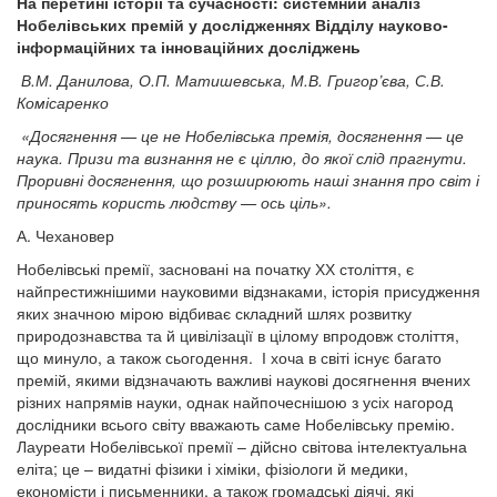
На перетині історії та сучасності: системний аналіз
Нобелівських премій у дослідженнях Відділу науково-
інформаційних та інноваційних досліджень
В.М. Данилова, О.П. Матишевська, М.В. Григор
’
єва, С.В.
Комісаренко
«Досягнення — це не Нобелівська премія, досягнення — це
наука. Призи та визнання не є ціллю, до якої слід прагнути.
Проривні досягнення, що розширюють наші знання про світ і
приносять користь людству — ось ціль».
А. Чехановер
Нобелівські премії, засновані на початку ХХ століття, є
найпрестижнішими науковими відзнаками, історія присудження
яких значною мірою відбиває складний шлях розвитку
природознавства та й цивілізації в цілому впродовж століття,
що минуло, а також сьогодення. І хоча в світі існує багато
премій, якими відзначають важливі наукові досягнення вчених
різних напрямів науки, однак найпочеснішою з усіх нагород
дослідники всього світу вважають саме Нобелівську премію.
Лауреати Нобелівської премії – дійсно світова інтелектуальна
еліта; це – видатні фізики і хіміки, фізіологи й медики,
економісти і письменники, а також громадські діячі, які