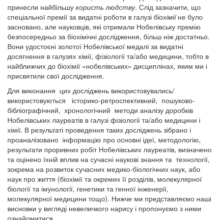
принесли найбільшу
користь людству
. Слід зазначити, що
спеціальної премії за видатні роботи в галузі
біохімії
не було
засновано, але науковців, які отримали Нобелівську премію
безпосередньо за біохімічні дослідження, більш ніж достатньо.
Вони удостоєні золотої Нобелівської медалі за видатні
досягнення в галузях хімії, фізіології та/або медицини, тобто в
найближчих до біохімії «нобелівських» дисциплінах, яким ми і
присвятили свої дослідження.
Для виконання цих досліджень використовувались/
використовуються історико-ретроспективний, пошуково-
бібліографічний, хронологічний методи аналізу доробків
Нобелівських лауреатів в галузі фізіології та/або медицини і
хімії. В результаті проведення таких досліджень зібрано і
проаналізовано інформацію про основні ідеї, методологію,
результати проривних робіт Нобелівських лауреатів, визначено
та оцінено їхній вплив на сучасні наукові знання та технології,
зокрема на розвиток сучасних медико-біологічних наук, або
наук про життя (біохімії та окремих її розділів, молекулярної
біології та імунології, генетики та генної інженерії,
молекулярної медицини тощо). Нижче ми представляємо наші
висновки у вигляді невеличкого нарису і пропонуємо з ними
ознайомитися.