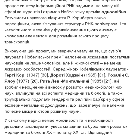
процес синтезу інформаційної РНК видимим, не мав у цій
сфері конкурентів і отримав Нобелівську премію
одноосібно
.
Результати наукового відкриття Р. Корнберга важко
переоцінити, адже з’ясування структури РНК-полімерази II та
каталітичного механізму функціонування цього ензиму є
ключовим елементом для розуміння всього процесу
транскрипції.
Виконуючи цей проєкт, ми звернули увагу на те, що сузір’я
лауреатів Нобелівської премії наповнене яскравими постатями
науковців не лише чоловічої, але й жіночої статі – не менш
яскравих особистостей. Серед жінок-Нобелівських лауреаток -
Герті Корі
(1947)
[30],
Дороті Ходжкін
(1965) [31],
Розалін С.
Ялоу (
1977) [20],
Рита Леві-Монтальчині
(1985)
[21], які
зробили неоціненний внесок у розвиток медико-біологічних
наук, вплинули на всі аспекти медицини та біології, а також
тріумфально подолали гендерні та релігійні бар’єри у сфері
експериментальних досліджень, що забезпечує їм належне
почесне місце в історії розвитку науки.
У стислому нарисі немає можливості та й необхідності
детально аналізувати увесь складний та бурхливий розвиток
медицини та біології ХХ – початку ХХІ ст. Відповідний