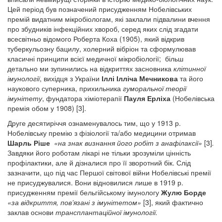
Цей період був позначений присудженням Нобелівських
премій видатним мікробіологам, які заклали підвалини вчення
про збудників інфекційних хвороб, серед яких слід згадати
всесвітньо відомого Роберта Коха (1905), який відкрив
туберкульозну бацилу, холерний вібріон та сформулював
класичні принципи всієї медичної мікробіології; більш
детально ми зупинились на відкриттях засновника
клітинної
імунології
, вихідця з України
Іллі Ілліча Мечникова
та його
наукового суперника, прихильника
гуморальної теорії
імунітету
, фундатора хіміотерапії
Пауля Ерліха
(Нобелівська
премія обом у 1908) [3].
Друге десятиріччя ознаменувалось тим, що у 1913 р.
Нобелівську премію з фізіології та/або медицини отримав
Шарль Ріше
«на знак визнання його робіт з анафілаксії»
[3]
.
Завдяки його роботам лікарі не тільки зрозуміли цінність
профілактики, але й дізналися про її зворотний бік. Слід
зазначити, що під час Першої світової війни Нобелівські премії
не присуджувалися. Вони відновилися лише в 1919 р.
присудженням премії бельгійському імунологу
Жулю Борде
«за відкриття, пов’язані з імунітетом»
[3], який фактично
заклав основи
трансплантаційної імунології.