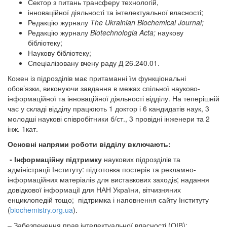
Сектор з питань трансферу технологій,
інноваційної діяльності та інтелектуальної власності;
Редакцію журналу
The Ukrainian Biochemical Journal;
Редакцію журналу
Biotechnologia Acta;
наукову
бібліотеку;
Наукову бібліотеку;
Спеціалізовану вчену раду Д 26.240.01.
Кожен із підрозділів має притаманні їм функціональні
обов’язки, виконуючи завдання в межах спільної науково-
інформаційної та інноваційної діяльності відділу. На теперішній
час у складі відділу працюють 1 доктор і 6 кандидатів наук, 3
молодші наукові співробітники б/ст., 3 провідні інженери та 2
інж. 1кат.
Основні напрями роботи відділу включають:
- Інформаційну підтримку
наукових підрозділів та
адміністрації Інституту: підготовка постерів та рекламно-
інформаційних матеріалів для виставкових заходів; надання
довідкової інформації для НАН України, вітчизняних
енциклопедій тощо; підтримка і наповнення сайту Інституту
(
biochemistry.org.ua
).
– Забезпечення прав інтелектуальної власності (ОІВ):