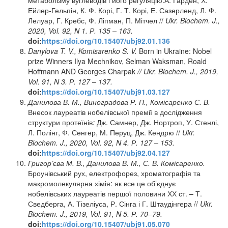
Ейлер-Гельпін, К. Ф. Корі, Г. Т. Корі, Е. Сазерленд, Л. Ф.
Лелуар, Г. Кребс, Ф. Ліпман, П. Мітчел
//
Ukr.
Biochem. J.,
2020, Vol. 92, N 1.
Р
. 135 – 163.
doi:
https://doi.org/10.15407/ubj92.01.136
Danylova T. V.
,
Komisarenko S. V.
Born in Ukraine: Nobel
prize Winners Ilya Mechnikov, Selman Waksman, Roald
Hoffmann AND Georges Charpak
//
Ukr. Biochem. J., 2019,
Vol. 91, N 3.
Р
. 127 – 137.
doi:
https://doi.org/10.15407/ubj91.03.127
Данилова В. М., Виноградова Р. П., Комісаренко С. В.
Внесок лауреатів нобелівської премії в дослідження
структури протеїнів
:
Дж. Самнер, Дж. Нортроп, У. Стенлі,
Л. Полінг, Ф. Сенгер, М. Перуц, Дж. Кендрю
//
Ukr.
Biochem. J., 2020, Vol. 92, N 4.
Р
. 127 – 153.
doi:
https://doi.org/10.15407/ubj92.04.127
Григор’єва М. В., Данилова В. М., С. В. Комісаренко.
Броунівський рух, електрофорез, хроматографія та
макромолекулярна хімія: як все це об’єднує
нобелівських лауреатів першої половини ХХ ст.
–
Т.
Сведберга, А. Тізеліуса, Р. Сінга і Г. Штаудінгера //
Ukr.
Biochem. J., 2019, Vol. 91, N 5.
Р
. 70–79.
doi:
https://doi.org/10.15407/ubj91.05.070