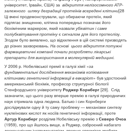
університет, Ірвайн, США) за
відкриття нелізосомного АТР-
залежного шляху деградації протеїнів
всередені клітини
[28
Ці вчені продемонстрували, що обираючи протеїн, який
підлягає знищенню, клітина попередньо позначає його
біохімічним маркером, який назвали
убіквітин і саме
поліубквітування протеїну
є сигналом для його протеолізу.
Згодом було виявлено, що відхилення в цій системі призводять
до різних захворювань.
На основі цього відкриття потужні
фармацевтичні компанії почали розробляти лікарські
препарати для використання в молекулярній медицині.
У 2006 р. Нобелівської премії в галузі хімії
«за
фундаментальні дослідження механізмів копіювання
клітинами генетичної інформації в евкаріот
» був удостоєний
американський біохімік, професор структурної біології
Стенфордського університету
Роджер Корнберг
[29]. Слід
зазначити, що цього разу вперше премію в галузі природничих
наук отримала одна людина. Батько і син Корнберги
досліджували одну й ту саму проблему — механізми синтезу
нуклеїнових кислот як носіїв генетичної інформації, проте
Артур Корнберг
розділив Нобелівську премію з
Северо Очоа
(1959), про що йшлось вище, а Роджер, озброєний набагато
досконалішим інструментарієм, вперше спромігся зробити