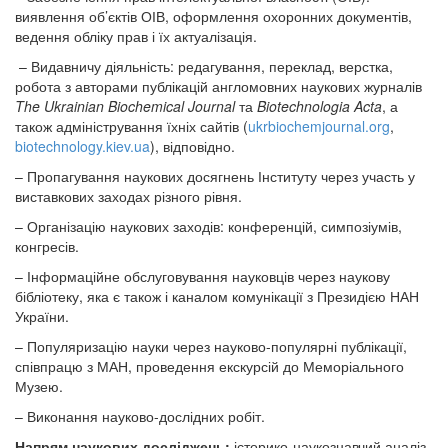
виявлення об’єктів ОІВ, оформлення охоронних документів,
ведення обліку прав і їх актуалізація.
– Видавничу діяльність: редагування, переклад, верстка,
робота з авторами публікацій англомовних наукових журналів
The Ukrainian Biochemical Journal
та
Biotechnologia Acta
, а
також адміністрування їхніх сайтів (
ukrbiochemjournal.org
,
biotechnology.kiev.ua
), відповідно.
– Пропагування наукових досягнень Інституту через участь у
виставкових заходах різного рівня.
– Організацію наукових заходів: конференцій, симпозіумів,
конгресів.
– Інформаційне обслуговування науковців через наукову
бібліотеку, яка є також і каналом комунікації з Президією НАН
України.
– Популяризацію науки через науково-популярні публікації,
співпрацю з МАН, проведення екскурсій до Меморіального
Музею.
– Виконання науково-дослідних робіт.
Напрям наукових досліджень:
історико-наукознавчий аналіз