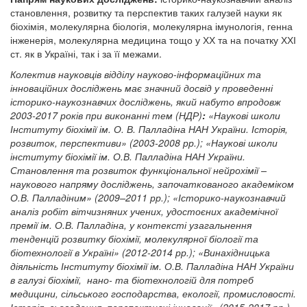
становлення, розвитку та перспектив таких галузей науки як
біохімія, молекулярна біологія, молекулярна імунологія, генна
інженерія, молекулярна медицина тощо у ХХ та на початку ХХІ
ст. як в Україні, так і за її межами.
Колектив науковців відділу науково-інформаційних та
інноваційних досліджень має значний досвід у проведенні
історико-наукознавчих досліджень, який набуто
впродовж
2003-2017 років при виконанні тем (НДР)
:
«Наукові школи
Інституту біохімії ім. О. В. Палладіна НАН України. Історія,
розвиток, перспективи» (2003-2008 рр.); «Наукові школи
інституту біохімії ім. О.В. Палладіна НАН України.
Становлення та розвиток функціональної нейрохімії –
наукового напряму досліджень, започаткованого академіком
О.В. Палладіним» (2009–2011 рр.); «Історико-наукознавчий
аналіз робіт вітчизняних учених, удостоєних академічної
премії ім. О.В. Палладіна, у контексті узагальнення
тенденцій розвитку біохімії, молекулярної біології та
біотехнології в Україні» (2012-2014 рр.); «Винахідницька
діяльність Інституту біохімії ім. О.В. Палладіна НАН України
в галузі біохімії, нано- та біотехнологій для потреб
медицини, сільського господарства, екології, промисловості.
Історія, сьогодення, перспективні інновації» (2015-2017 рр.).