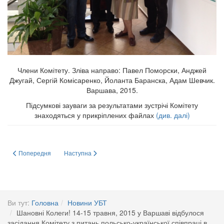
Члени Комітету. Зліва направо: Павел Поморски, Анджей
Джугай, Сергій Комісаренко, Йоланта Баранска, Адам Шевчик.
Варшава, 2015.
Підсумкові зауваги за результатами зустрічі Комітету
знаходяться у прикріплених файлах
(див. далі)
Попередня стаття: Підсумкові зауваги за результатами зустрічі Комітету з
Наступна стаття: VIII Парнасівська конференція з біохім
Попередня
Наступна
Ви тут:
Головна
Новини УБТ
Шановні Колеги! 14-15 травня, 2015 у Варшаві відбулося
засідання Комітету з питань польсько-української співпраці в