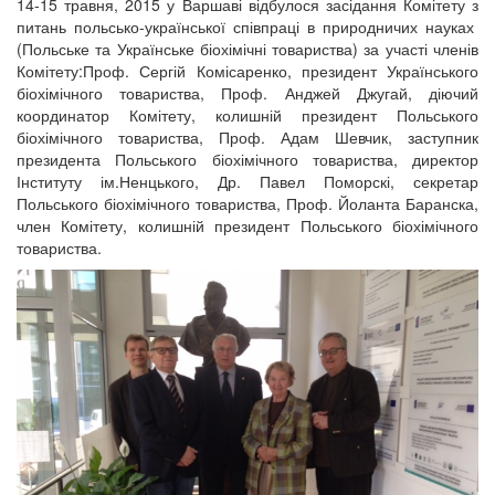
14-15 травня, 2015 у Варшаві відбулося засідання Комітету з
питань польсько-української співпраці в природничих науках
(Польське та Українське біохімічні товариства) за участі членів
Комітету:Проф. Сергій Комісаренко, президент Українського
біохімічного товариства, Проф. Анджей Джугай, діючий
координатор Комітету, колишній президент Польського
біохімічного товариства, Проф. Адам Шевчик, заступник
президента Польського біохімічного товариства, директор
Інституту ім.Ненцького, Др. Павел Поморскі, секретар
Польського біохімічного товариства, Проф. Йоланта Баранска,
член Комітету, колишній президент Польського біохімічного
товариства.