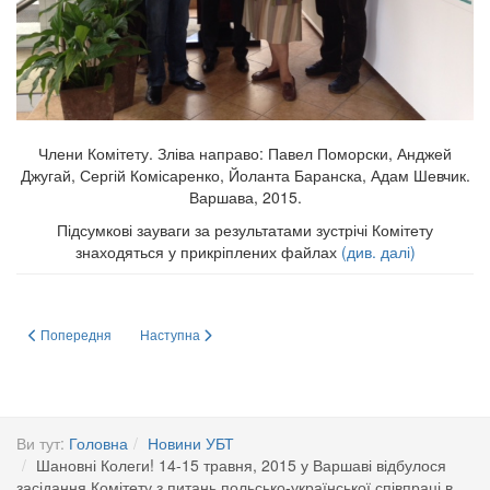
Члени Комітету. Зліва направо: Павел Поморски, Анджей
Джугай, Сергій Комісаренко, Йоланта Баранска, Адам Шевчик.
Варшава, 2015.
Підсумкові зауваги за результатами зустрічі Комітету
знаходяться у прикріплених файлах
(див. далі)
Попередня стаття: Підсумкові зауваги за результатами зустрічі Комітету з
Наступна стаття: VIII Парнасівська конференція з біохім
Попередня
Наступна
Ви тут:
Головна
Новини УБТ
Шановні Колеги! 14-15 травня, 2015 у Варшаві відбулося
засідання Комітету з питань польсько-української співпраці в