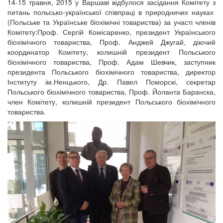
14-15 травня, 2015 у Варшаві відбулося засідання Комітету з
питань польсько-української співпраці в природничих науках
(Польське та Українське біохімічні товариства) за участі членів
Комітету:Проф. Сергій Комісаренко, президент Українського
біохімічного товариства, Проф. Анджей Джугай, діючий
координатор Комітету, колишній президент Польського
біохімічного товариства, Проф. Адам Шевчик, заступник
президента Польського біохімічного товариства, директор
Інституту ім.Ненцького, Др. Павел Поморскі, секретар
Польського біохімічного товариства, Проф. Йоланта Баранска,
член Комітету, колишній президент Польського біохімічного
товариства.