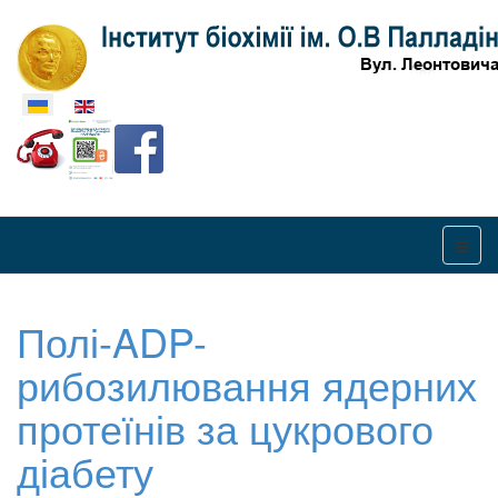
Оберіть свою мову
Полі-ADP-
рибозилювання ядерних
протеїнів за цукрового
діабету