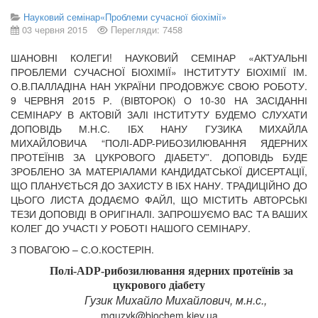
Науковий семінар«Проблеми сучасної біохімії»
03 червня 2015
Перегляди: 7458
ШАНОВНІ КОЛЕГИ! НАУКОВИЙ СЕМІНАР «АКТУАЛЬНІ
ПРОБЛЕМИ СУЧАСНОЇ БІОХІМІЇ» ІНСТИТУТУ БІОХІМІЇ ІМ.
О.В.ПАЛЛАДІНА НАН УКРАЇНИ ПРОДОВЖУЄ СВОЮ РОБОТУ.
9 ЧЕРВНЯ 2015 Р. (ВІВТОРОК) О 10-30 НА ЗАСІДАННІ
СЕМІНАРУ В АКТОВІЙ ЗАЛІ ІНСТИТУТУ БУДЕМО СЛУХАТИ
ДОПОВІДЬ М.Н.С. ІБХ НАНУ ГУЗИКА МИХАЙЛА
МИХАЙЛОВИЧА “ПОЛІ-ADP-РИБОЗИЛЮВАННЯ ЯДЕРНИХ
ПРОТЕЇНІВ ЗА ЦУКРОВОГО ДІАБЕТУ”. ДОПОВІДЬ БУДЕ
ЗРОБЛЕНО ЗА МАТЕРІАЛАМИ КАНДИДАТСЬКОЇ ДИСЕРТАЦІЇ,
ЩО ПЛАНУЄТЬСЯ ДО ЗАХИСТУ В ІБХ НАНУ. ТРАДИЦІЙНО ДО
ЦЬОГО ЛИСТА ДОДАЄМО ФАЙЛ, ЩО МІСТИТЬ АВТОРСЬКІ
ТЕЗИ ДОПОВІДІ В ОРИГІНАЛІ. ЗАПРОШУЄМО ВАС ТА ВАШИХ
КОЛЕГ ДО УЧАСТІ У РОБОТІ НАШОГО СЕМІНАРУ.
З ПОВАГОЮ – С.О.КОСТЕРІН.
Полі-
ADP
-рибозилювання ядерних протеїнів за
цукрового діабету
Гузик Михайло Михайлович, м.н.с.,
mguzyk@biochem.kiev.ua