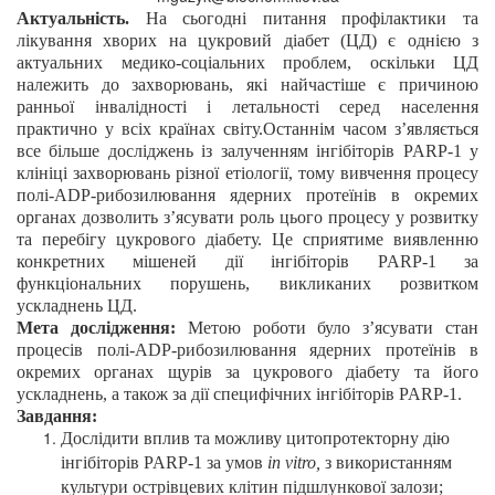
Актуальність.
На сьогодні питання профілактики та
лікування хворих на ц
укровий діабет (ЦД) є однією з
актуальних медико-соціальних проблем, оскільки ЦД
належить до захворювань, які найчастіше є причиною
ранньої інвалідності і летальності серед населення
практично у всіх країнах світу.
Останнім часом з’являється
все більше досліджень із залученням інгібіторів PARP-1 у
клініці захворювань різної етіології, тому вивчення процесу
полі-ADP-рибозилювання
ядерних протеїнів в окремих
органах дозволить з’ясувати роль цього процесу у розвитку
та перебігу цукрового діабету. Це сприятиме виявленню
конкретних мішеней дії інгібіторів
PARP
-1 за
функціональних порушень, викликаних розвитком
ускладнень ЦД.
Мета дослідження:
Метою роботи було з’ясувати стан
процесів полі-ADP-рибозилювання ядерних протеїнів в
окремих органах щурів за цукрового діабету та його
ускладнень, а також за дії специфічних інгібіторів PARP-1.
Завдання:
Дослідити вплив та можливу цитопротекторну дію
інгібіторів PARP-1
за умов
in vitro,
з використанням
культури острівцевих клітин підшлункової залози;