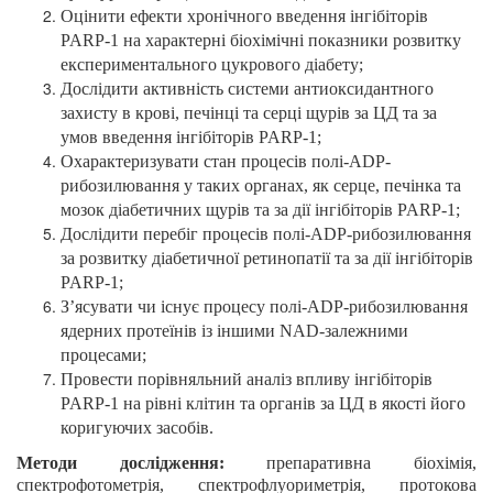
Оцінити ефекти хронічного введення інгібіторів
PARP-1 на характерні біохімічні показники розвитку
експериментального цукрового діабету;
Дослідити активність системи антиоксидантного
захисту в крові, печінці та серці щурів за ЦД та за
умов введення інгібіторів PARP-1;
Охарактеризувати cтан процесів полі-ADP-
рибозилювання у таких органах, як серце, печінка та
мозок діабетичних щурів та за дії інгібіторів PARP-1;
Дослідити перебіг процесів полі-ADP-рибозилювання
за розвитку діабетичної ретинопатії та за дії інгібіторів
PARP-1;
З’ясувати чи існує процесу полі-ADP-рибозилювання
ядерних протеїнів із іншими NAD-залежними
процесами;
Провести порівняльний аналіз впливу інгібіторів
PARP-1 на рівні клітин та органів за ЦД в якості його
коригуючих засобів.
Методи дослідження:
препаративна біохімія,
спектрофотометрія, спектрофлуориметрія, протокова