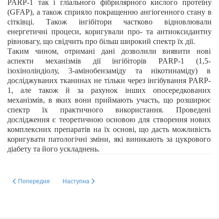
PARP-1 так і гліального фібрилярного кислого протеїну
(GFAP), а також сприяло
покращенню ангіогенного стану в
сітківці
. Також інгібітори частково відновлювали
енергетичні процеси, коригували про- та антиоксидантну
рівновагу, що свідчить про більш широкий спектр їх дії.
Таким чином, отримані дані
дозволили виявити нові
аспекти механізмів дії інгібіторів
PARP-1
(1,5-
ізохіноліндіолу, 3-амінобензаміду та нікотинаміду)
в
досліджуваних тканинах
не тільки через інгібування PARP-
1, але також й за рахунок інших опосередкованих
механізмів, в яких вони приймають участь
, що розширює
спектр їх практичного використання. Проведені
дослідження є теоретичною основою для створення нових
комплексних препаратів на їх основі, що дасть можливість
коригувати патологічні зміни, які виникають за цукрового
діабету та його ускладнень.
Попередня стаття: Роль мітохондріальної пори в регуляції трансмембран
Наступна стаття: БІОБЕЗПЕКА ТА БІОЗАХИСТ ПІД Ч
Попередня
Наступна