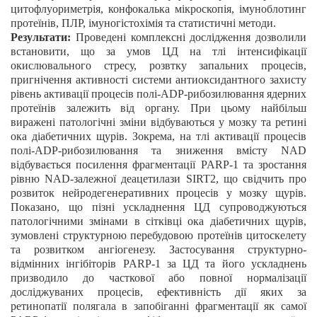
цитофлуориметрія, конфокалька мікроскопія, імуноблотинг
протеїнів, ПЛР, імуногістохімія та статистичні методи.
Результати:
Проведені
комплексні
дослідження дозволили
встановити, що за умов ЦД на тлі інтенсифікації
окислювального стресу, розвтку запальних процесів,
пригнічення активності системи антиоксидантного захисту
рівень активації процесів полі-ADP-рибозилювання ядерних
протеїнів залежить від органу. При цьому найбільш
виражені патологічні зміни відбуваються у мозку та ретині
ока діабетичних щурів. Зокрема, на тлі активації процесів
полі-ADP-рибозилювання та зниження вмісту NAD
відбувається посилення фрагментації PARP-1 та зростання
рівню NAD-залежної деацетилази SIRT2, що свідчить про
розвиток нейродегенеративних процесів у мозку щурів.
Показано, що пізні ускладнення ЦД супроводжуються
патологічними змінами в сітківці ока діабетичних щурів,
зумовлені структурною перебудовою протеїнів цитоскелету
та розвитком ангіогенезу. Застосування структурно-
відмінних інгібіторів PARP-1 за ЦД та його ускладнень
призводило до часткової або повної нормалізації
досліджуваних процесів, ефективність дії яких за
ретинопатії полягала в запобіганні фрагментації як самої