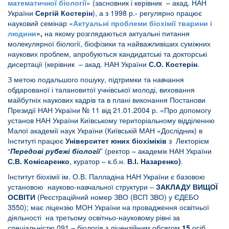
математичної біології
» (засновник і керівник – акад. НАН
України
Сергій Костерін
), а з 1998 р.- регулярно працює
науковий семінар «
Актуальні проблеми біохімії тварини і
людини
»
,
на якому розглядаються актуальні питання
молекулярної біології, біофізики та найважливіших суміжних
наукових проблем, апробуються кандидатські та докторські
дисертації (керівник – акад. НАН України
С.О. Костерін
.
З метою подальшого пошуку, підтримки та навчання
обдарованої і талановитої учнівської молоді, виховання
майбутніх наукових кадрів та в плані виконання Постанови
Президії НАН України № 11 від 21.01.2004 р. «Про допомогу
установ НАН України Київському територіальному відділенню
Малої академії наук України (Київській МАН «Дослідник) в
Інституті працює
Університет юних біохіміків
з Лекторієм
“
Передові рубежі біології
” (ректор – академік НАН України
С.В. Комісаренко
, куратор – к.б.н.
В.І. Назаренко)
.
Інститут біохімії ім. О.В. Палладіна НАН України є базовою
установою науково-навчальної структури –
ЗАКЛАДУ ВИЩОЇ
ОСВІТИ
(Реєстраційний номер ЗВО (ВСП ЗВО) у ЄДЕБО
3550); має ліцензію МОН України на провадження освітньої
діяльності на третьому освітньо-науковому рівні за
спеціальністю 091 – біологія з ліцензійним обсягом
15
осіб.