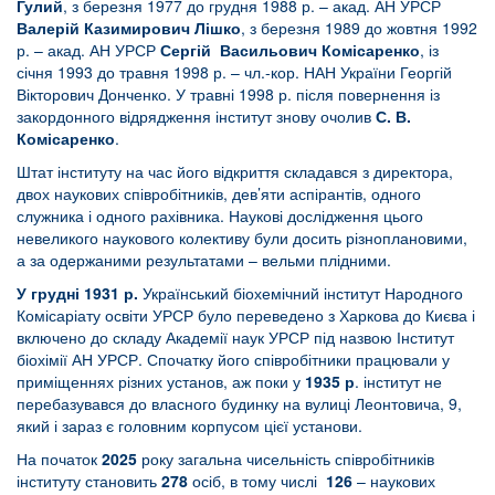
Гулий
, з березня 1977 до грудня 1988 р. – акад. АН УРСР
Валерій Казимирович Лішко
, з березня 1989 до жовтня 1992
р. – акад. АН УРСР
Сергій Васильович Комісаренко
, із
січня 1993 до травня 1998 р. – чл.-кор. НАН України Георгій
Вікторович Донченко. У травні 1998 р. після повернення із
закордонного відрядження інститут знову очолив
С. В.
Комісаренко
.
Штат інституту на час його відкриття складався з директора,
двох наукових співробітників, дев’яти аспірантів, одного
служника і одного рахівника. Наукові дослідження цього
невеликого наукового колективу були досить різноплановими,
а за одержаними результатами – вельми плідними.
У грудні 1931 р.
Український біохемічний інститут Народного
Комісаріату освіти УРСР було переведено з Харкова до Києва і
включено до складу Академії наук УРСР під назвою Інститут
біохімії АН УРСР. Спочатку його співробітники працювали у
приміщеннях різних установ, аж поки у
1935 р
. інститут не
перебазувався до власного будинку на вулиці Леонтовича, 9,
який і зараз є головним корпусом цієї установи.
На початок
2025
року загальна чисельність співробітників
інституту становить
278
осіб, в тому числі
126
– наукових