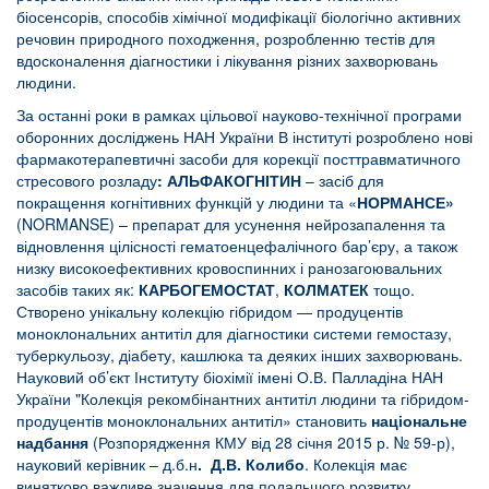
біосенсорів, способів хімічної модифікації біологічно активних
речовин природного походження, розробленню тестів для
вдосконалення діагностики і лікування різних захворювань
людини.
За останні роки в рамках цільової науково-технічної програми
оборонних досліджень НАН України В інституті розроблено нові
фармакотерапевтичні засоби для корекції посттравматичного
стресового розладу
:
АЛЬФАКОГНІТИН
– засіб для
покращення когнітивних функцій у людини та «
НОРМАНСЕ»
(NORMANSE) – препарат для усунення нейрозапалення та
відновлення цілісності гематоенцефалічного бар’єру, а також
низку високоефективних кровоспинних і ранозагоювальних
засобів таких як:
КАРБОГЕМОСТАТ
,
КОЛМАТЕК
тощо.
Створено унікальну колекцію гібридом — продуцентів
моноклональних антитіл для діагностики системи гемостазу,
туберкульозу, діабету, кашлюка та деяких інших захворювань.
Науковий об’єкт Інституту біохімії імені О.В. Палладіна НАН
України "Колекція рекомбінантних антитіл людини та гібридом-
продуцентів моноклональних антитіл» становить
національне
надбання
(Розпорядження КМУ від 28 січня 2015 р. № 59-р),
науковий керівник – д.б.н
. Д.В. Колибо
. Колекція має
винятково важливе значення для подальшого розвитку