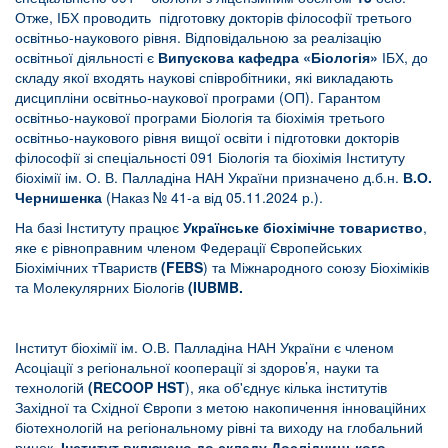
Отже, ІБХ проводить підготовку докторів філософії третього
освітньо-наукового рівня. Відповідальною за реалізацію
освітньої діяльності є
Випускова кафедра «Біологія»
ІБХ, до
складу якої входять наукові співробітники, які викладають
дисципліни освітньо-наукової програми (ОП). Гарантом
освітньо-наукової програми Біологія та біохімія третього
освітньо-наукового рівня вищої освіти і підготовки докторів
філософії зі спеціальності 091 Біологія та біохімія Інституту
біохімії ім. О. В. Палладіна НАН України призначено д.б.н.
В.О.
Чернишенка
(Наказ № 41-а від 05.11.2024 р.).
На базі Інституту працює
Українське біохімічне товариство
,
яке є рівноправним членом Федерації Європейських
Біохімічних тТвариств
(FEBS
) та Міжнародного союзу Біохіміків
та Молекулярних Біологів
(IUBMB.
Інститут біохімії ім. О.В. Палладіна НАН України є членом
Асоціації з регіональної кооперації зі здоров’я, науки та
технологій
(RЕCOOP HST
), яка об'єднує кілька інститутів
Західної та Східної Європи з метою накопичення інноваційних
біотехнологій на регіональному рівні та виходу на глобальний
ринок.
Інститут включено до складу Дослідницького