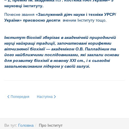
науковці інституту.
Почесне звання
«Заслужений діяч науки і техніки УРСР/
України» присвоєно десяти
вченим Інституту тощо.
Інститут біохімії зберігає в академічній природничій
науці найкращі традиції, започатковані корифеями
вітчизняної біохімії — академіком О.В. Палладіним та
його найближчими послідовниками, які заклали основи
для розвитку біохімії в новому ХХІ ст., і є сьогодні
загальновизнаним лідером у своїй галузі.
Попередня стаття: Положення про комісію з біоетики та біобезпеки наук
Наступна стаття: ПЛАН ГЕНДЕРНОЇ РІВНОСТІ
Попередня
Наступна
Ви тут:
Головна
Про Інститут