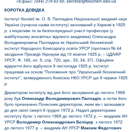
74;факс: (044) 279 63 65;
secretar@biochem.kiev.ua
КОРОТКА ДОВІДКА
Інститут біохімії ім. О. В. Палладіна Національної академії наук
України (сучасна назва інституту) заснований у Харкові в 1925
р. з ініціативи та за безпосередньої участі професора (у
майбутньому всесвітньо відомого академіка) Олександра
Володимировича Палладіна як Український біохемічний
інститут Народного Комісаріату освіти УРСР (протокол № 44
засідання Президії Укрнауки від 10 жовтня 1925 р. – ЦДАЖР
УРСР, Ф. 165, оп. 5, спр. 720, арк.. 33, 34, 37). Офіційне
відкриття його відбулося 9 листопада 1925 р. Інститут
працював на основі “Положення про “Український біохемічний
інститут”, затвердженого Комісією НКО УРСР ще 9 червня 1925
р.
Директором інституту від дня його заснування до лютого 1969
року був
Олександр Володимирович Палладін
, а потім його
було призначено Почесним директором, яким він і залишався
до дня своєї смерті 6 грудня 1972 р. Надалі директорами
інституту були: з лютого 1969 до лютого 1972 р. — академік АН
УРСР
Володимир Олександрович Бєліцер
, з лютого 1972
до лютого 1977 р. – академік АН УРСР
Максим Федотович