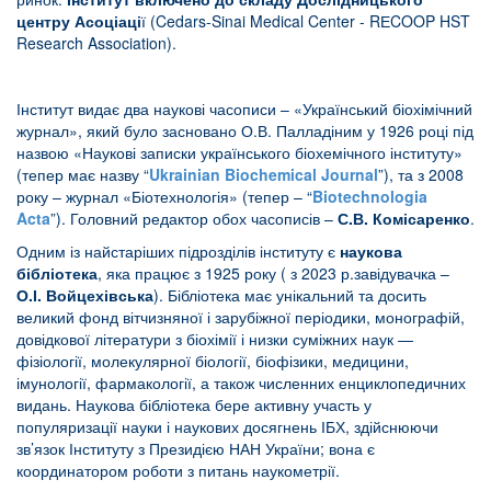
центру Асоціаці
ї (Cedars-Sinai Medical Center - RЕCOOP HST
Research Association).
Інститут видає два наукові часописи – «Український біохімічний
журнал», який було засновано О.В. Палладіним у 1926 році під
назвою «Наукові записки українського біохемічного інституту»
(тепер має назву “
Ukrainian Biochemical Journal
”), та з 2008
року – журнал «Біотехнологія» (тепер – “
Biotechnologia
Acta
”). Головний редактор обох часописів –
С.В. Комісаренко
.
Одним із найстаріших підрозділів інституту є
наукова
бібліотека
, яка працює з 1925 року ( з 2023 р.завідувачка –
О.І. Войцехівська
). Бібліотека має унікальний та досить
великий фонд вітчизняної і зарубіжної періодики, монографій,
довідкової літератури з біохімії і низки суміжних наук —
фізіології, молекулярної біології, біофізики, медицини,
імунології, фармакології, а також численних енциклопедичних
видань. Наукова бібліотека бере активну участь у
популяризації науки і наукових досягнень ІБХ, здійснюючи
зв’язок Інституту з Президією НАН України; вона є
координатором роботи з питань наукометрії.