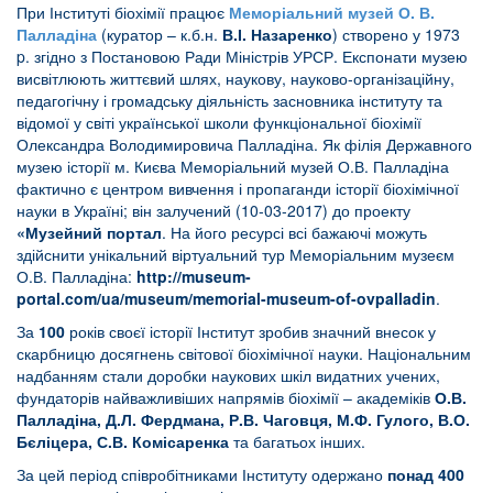
При Інституті біохімії працює
Меморіальний музей О. В.
Палладіна
(куратор – к.б.н.
В.І. Назаренко
) створено у 1973
p. згідно з Постановою Ради Міністрів УРСР. Експонати музею
висвітлюють життєвий шлях, наукову, науково-організаційну,
педагогічну і громадську діяльність засновника інституту та
відомої у світі української школи функціональної біохімії
Олександра Володимировича Палладіна. Як філія Державного
музею історії м. Києва Меморіальний музей О.В. Палладіна
фактично є центром вивчення і пропаганди історії біохімічної
науки в Україні; він залучений (10-03-2017) до проекту
«Музейний портал
. На його ресурсі всі бажаючі можуть
здійснити унікальний віртуальний тур Меморіальним музеєм
О.В. Палладіна:
http://museum-
portal.com/ua/museum/memorial-museum-of-ovpalladin
.
За
100
років своєї історії Інститут зробив значний внесок у
скарбницю досягнень світової біохімічної науки. Національним
надбанням стали доробки наукових шкіл видатних учених,
фундаторів найважливіших напрямів біохімії – академіків
О.В.
Палладіна, Д.Л. Фердмана, Р.В. Чаговця, М.Ф. Гулого, В.О.
Бєліцера, С.В. Комісаренка
та багатьох інших.
За цей період співробітниками Інституту одержано
понад 400