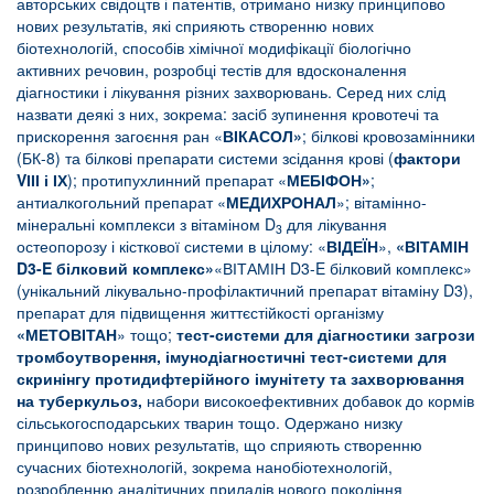
авторських свідоцтв і патентів, отримано низку принципово
нових результатів, які сприяють створенню нових
біотехнологій, способів хімічної модифікації біологічно
активних речовин, розробці тестів для вдосконалення
діагностики і лікування різних захворювань. Серед них слід
назвати деякі з них, зокрема: засіб зупинення кровотечі та
прискорення загоєння ран «
ВІКАСОЛ»
; білкові кровозамінники
(БК-8) та білкові препарати системи зсідання крові (
фактори
V
ІІІ і ІХ
); протипухлинний препарат «
МЕБІФОН»
;
антиалкогольний препарат «
МЕДИХРОНАЛ
»; вітамінно-
мінеральні комплекси з вітаміном D
для лікування
3
остеопорозу і кісткової системи в цілому: «
ВІДЕЇН
»,
«ВІТАМІН
D3-E білковий комплекс»
«ВІТАМІН D3-E білковий комплекс»
(унікальний лікувально-профілактичний препарат вітаміну D3
),
препарат для підвищення життєстійкості організму
«МЕТОВІТАН
» тощо;
тест-системи для діагностики загрози
тромбоутворення, імунодіагностичні тест-системи для
скринінгу протидифтерійного імунітету та захворювання
на туберкульоз,
набори високоефективних добавок до кормів
сільськогосподарських тварин тощо. Одержано низку
принципово нових результатів, що сприяють створенню
сучасних біотехнологій, зокрема нанобіотехнологій,
розробленню аналітичних приладів нового покоління