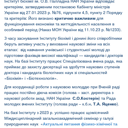
Інститут біохімії ім. О.В. Палладіна НАН України відповідає
критеріям, затвердженим постановою Кабінету міністрів
України від 27.01.2023 р. №76, підпункти 4,5, пункту 2 Порядку
та критеріїв: Його визнано
критично важливим
для
функціонування економіки та життєдіяльності населення в
особливий період (Наказ МОН України від 11.10.23 р. №1233).
З часу заснування Інституту біохімії і донині його співробітники
беруть активну участь у вихованні наукової зміни на всіх
етапах: від навчання учнівської і студентської молоді до
підготовки фахівців високої кваліфікації —
кандидатів
і
докторів
наук
. На базі Інституту працює Спеціалізована вчена рада, яка
приймає до захисту дисертації на здобуття наукових ступенів
доктора і кандидата біологічних наук зі спеціальностей
«Біохімія» і «Біотехнологія».
Для координації роботи з науковою молоддю при Вченій раді
працює постійно діюча комісія (голова – заст. директора з
наукової роботи акад, НАН України
С.О.Костерін
) та Рада
молодих вчених Інституту (голова ради – к.б.н
. Т.А. Яценко
).
На базі Інституту з 2023 р. успішно працює щомісячний
Міждисциплінарний загальноакадемічний семінар у галузі
природничих наук «
Актуальні питання фізико-хімічної та