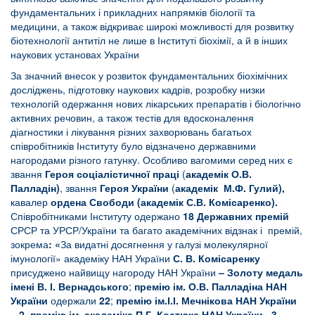
фундаментальних і прикладних напрямків біології та
медицини, а також відкриває широкі можливості для розвитку
біотехнології антитіл не лише в Інституті біохімії, а й в інших
наукових установах України
За значний внесок у розвиток фундаментальних біохімічних
досліджень, підготовку наукових кадрів, розробку низки
технологій одержання нових лікарських препаратів і біологічно
активних речовин, а також тестів для вдосконалення
діагностики і лікування різних захворювань багатьох
співробітників Інституту було відзначено державними
нагородами різного гатунку. Особливо вагомими серед них є
звання
Героя соціалістичної праці
(
академік О.В.
Палладін)
, звання
Героя України
(
академік М.Ф. Гулий),
кавалер
ордена Свободи (академік С.В. Комісаренко).
Співробітниками Інституту одержано
18 Державних премій
СРСР та УРСР/України та багато академічних відзнак і премій,
зокрема
: «
За видатні досягнення у галузі молекулярної
імунології» академіку НАН України
С. В. Комісаренку
присуджено найвищу нагороду НАН України
– Золоту медаль
імені В. І. Вернадського
;
премію ім. О.В. Палладіна
НАН
України
одержали
22
;
премію ім.І.І. Мечнікова НАН України
–
2, премію ім. академіка П.Г. Костюка НАН України– 3