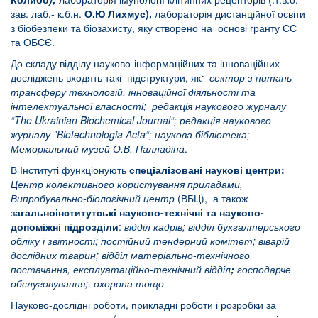
зав. лаб.- к.б.н.
О.Ю Лихмус),
лабораторія дистанційної освіти
з біобезпеки та біозахисту, яку створено на основі гранту ЄС
та ОБСЄ.
До складу відділу науково-інформаційних та інноваційних
досліджень входять такі підструктури, як
: сектор з питань
трансферу технологій, інноваційної діяльності та
інтелектуальної власності; редакція наукового журналу
“
The
Ukrainian
Biochemical
Journal
“; редакція наукового
журналу ”
Biotechnologia
Acta
“; наукова бібліотека;
Меморіальний музей О.В. Палладіна
.
В Інституті функціонують
спеціалізовані наукові центри:
Центр колективного користування приладами,
Випробувально-біологічний центр
(ВБЦ), а також
з
агальноінститутські
науково-технічні та науково-
допоміжні підрозділи
:
відділ кадрів; відділ бухгалтерського
обліку і звітності;
постійний тендерний комітет;
віварій
дослідних тварин;
відділ матеріально-технічного
постачання,
експлуатаційно-технічний відділ
;
господарче
обслуговування;.
охорона тощо
Науково-дослідні роботи, прикладні роботи і розробки за