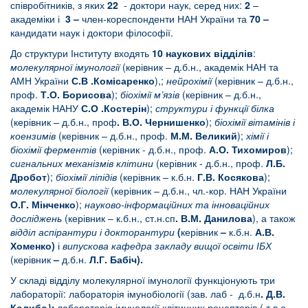
співробітників, з яких
22
- доктори наук, серед них:
2
–
академіки і
3 –
член-кореспонденти НАН України та
70 –
кандидати наук і доктори філософії.
До структури Інституту входять
10 наукових відділів
:
молекулярної імунології
(керівник – д.б.н., академік НАН та
АМН України
С.В .Комісаренко
),;
нейрохімії
(керівник – д.б.н.,
проф.
Т.О. Борисова
);
біохімії м’язів
(керівник – д.б.н.,
академік НАНУ
С.О .Костерін
);
структури і функції білка
(керівник – д.б.н., проф
. В.О. Чернишенко
);
біохімії вітамінів і
коензимів
(керівник – д.б.н., проф.
М.М. Великий
);
хімії і
біохімії ферментів
(керівник - д.б.н., проф.
А.О. Тихомиров
);
сигнальних механізмів клітини
(керівник - д.б.н., проф.
Л.Б.
Дробот
);
біохімії ліпідів
(керівник – к.б.н.
Г.В. Косякова
);
молекулярної біології
(керівник – д.б.н., чл.-кор. НАН України
О.Г. Мінченко
);
науково-інформаційних та інноваційних
досліджень
(керівник – к.б.н., ст.н.сп
. В.М. Данилова
), а також
в
ідділ аспірантури і докторантури
(
керівник
–
к.б.н.
А.В.
Хоменко)
і
випускова кафедра закладу вищої освіти ІБХ
(керівник
–
д.б.н.
Л.Г. Бабіч).
У складі відділу молекулярної імунології функціонують три
лабораторії: лабораторія імунобіології (зав. лаб - д.б.н
. Д.В.
Колибо
);
лабораторія імунології клітинних рецепторів (.т.в.о.