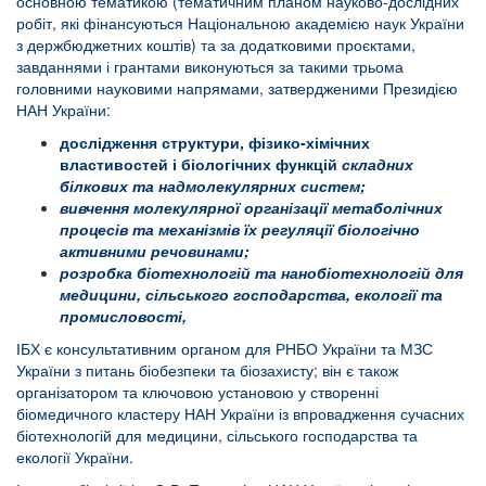
основною тематикою (тематичним планом науково-дослідних
робіт, які фінансуються Національною академією наук України
з держбюджетних коштів) та за додатковими проєктами,
завданнями і грантами виконуються за такими трьома
головними науковими напрямами, затвердженими Президією
НАН України:
дослідження структури, фізико-хімічних
властивостей і біологічних функцій
складних
білкових та надмолекулярних систем;
вивчення молекулярної організації метаболічних
процесів та механізмів їх регуляції біологічно
активними речовинами;
розробка біотехнологій та нанобіотехнологій для
медицини, сільського господарства, екології та
промисловості,
ІБХ є консультативним органом для РНБО України та МЗС
України з питань біобезпеки та біозахисту; він є також
організатором та ключовою установою у створенні
біомедичного кластеру НАН України із впровадження сучасних
біотехнологій для медицини, сільського господарства та
екології України.