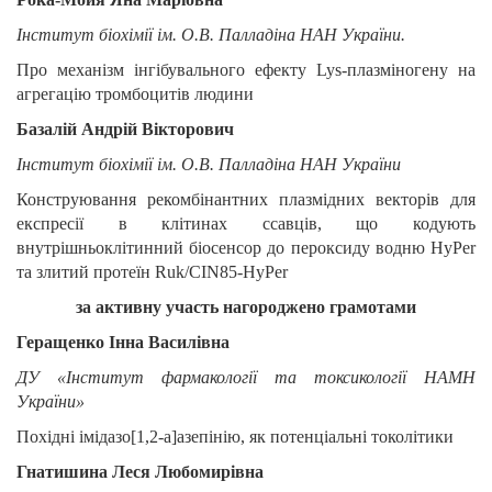
Інститут біохімії ім. О.В. Палладіна НАН України.
Про механізм інгібувального ефекту Lys-плазміногену на
агрегацію тромбоцитів людини
Базалій Андрій Вікторович
Інститут біохімії ім. О.В. Палладіна НАН України
Конструювання рекомбінантних плазмідних векторів для
експресії в клітинах ссавців, що кодують
внутрішньоклітинний біосенсор до пероксиду водню HyPer
та злитий протеїн Ruk/CIN85-HyPer
за активну участь нагороджено грамотами
Геращенко Інна Василівна
ДУ «Інститут фармакології та токсикології НАМН
України»
Похідні імідазо[1,2-а]азепінію, як потенціальні токолітики
Гнатишина Леся Любомирівна