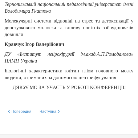
Тернопільський національний педагогічний університет імені
Володимира Гнатюка
Молекулярні системи відповіді на стрес та детоксикації у
двостулкового молюска за впливу новітніх забруднювачів
довкілля
Кравчук Ігор Валерійович
ДУ «Інститут нейрохірургії ім.акад.А.П.Ромоданова»
НАМН України
Біологічні характеристики клітин гліом головного мозку
людини, отриманих за допомогою центрифугування
ДЯКУЄМО ЗА УЧАСТЬ У РОБОТІ КОНФЕРЕНЦІЇ!
Попередня стаття: Інформаційний лист №2
Наступна стаття: Інформаційний лист №1
Попередня
Наступна