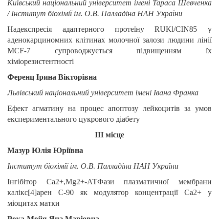
Київський національний університет імені Тараса Шевченка
/ Інститут біохімії ім. О.В. Палладіна НАН України
Надекспресія адаптерного протеїну RUKl/CIN85 у
аденокарциномних клітинах молочної залози людини лінії
MCF-7 супроводжується підвищенням їх
хіміорезистентності
Ференц Ірина Вікторівна
Львівський національний університет імені Івана Франка
Ефект агматину на процес апоптозу лейкоцитів за умов
експериментального цукрового діабету
ІІІ місце
Мазур Юлія Юріївна
Інститут біохімії ім. О.В. Палладіна НАН України
Інгібітор Са2+,Mg2+-АТФази плазматичної мембрани
калікс[4]арен C-90 як модулятор концентрації Са2+ у
міоцитах матки
Рока-Мойя Яна Маріовна