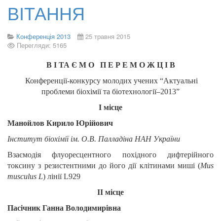
ВІТАННЯ
Конференція 2013
25 травня 2015
Перегляди: 5165
В І ТА Є М О П Е Р Е М О Ж Ц І В
Конференції-конкурсу молодих учених “Актуальні
проблеми біохімії та біотехнології–2013”
І місце
Манойлов Кирило Юрійович
Інститут біохімії ім. О.В. Палладіна НАН України
Взаємодія флуоресцентного похідного дифтерійного
токсину з резистентними до його дії клітинами миші (
Mus
musculus L
) лінії L929
ІІ місце
Пасічник Ганна Володимирівна