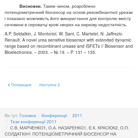
Висновки.
Таким чином, розроблено
потенціометричний біосенсор на основі рекомбінантної уреази
і показано можливість його використання для контролю вмісту
сечовини в сироватці крові хворих на ниркову недостатність.
A.P. Soldatkin, J. Montoriol, W. Sant, C. Martelet, N. Jaffrezic-
Renault. A novel urea sensitive biosensor with extended dynamic
range based on recombinant urease and ISFETs // Biosensor and
Bioelectronics. – 2003. – № 19. – P. 131 – 135.
Попередня стаття: Т.М. ЛУЦЕНКО1 О.В. ОКУНЕВ1, М.В. КОВАЛЬЧУК2
Наступна стаття: Г.В. МЕРЗЛОВА, О.М. МЕЛЬНИЧЕ
Попередня
Наступна
Ви тут:
Головна
Конференціі
2011
Тези конференції 2011
С.В. МАРЧЕНКО1, О.А. НАЗАРЕНКО1, Е.К. КРАСЮК2, О.П.
СОЛДАТКІН1 ПОТЕНЦІОМЕТРИЧНИЙ БІОСЕНСОР НА