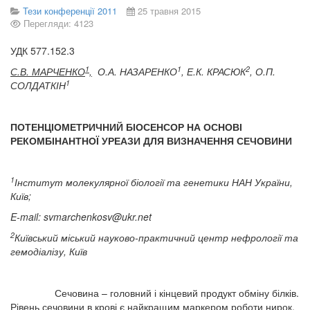
Тези конференції 2011
25 травня 2015
Перегляди: 4123
УДК 577.152.3
1
1
2
С.В. МАРЧЕНКО
,
О.А. НАЗАРЕНКО
, Е.К. КРАСЮК
,
О.П.
1
СОЛДАТКІН
ПОТЕНЦІОМЕТРИЧНИЙ БІОСЕНСОР НА ОСНОВІ
РЕКОМБІНАНТНОЇ УРЕАЗИ ДЛЯ ВИЗНАЧЕННЯ СЕЧОВИНИ
1
Інститут молекулярної біології та генетики НАН України,
Київ;
E-
mail:
svmarchenkosv@ukr.net
2
Київський міський науково-практичний центр нефрології та
гемодіалізу, Київ
Сечовина – головний і кінцевий продукт обміну білків.
Рівень сечовини в крові є найкращим маркером роботи нирок,