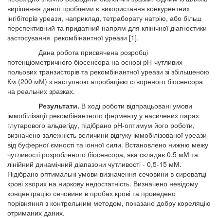
вирішення даної проблеми є використання конкурентних
інгібіторів уреази, наприклад, тетраборату натрію, або більш
перспективний та придатний напрям для клінічної діагностики
застосування рекомбінантної уреази [1].
Дана робота присвячена розробці
потенціометричного біосенсора на основі рН-чутливих
польових транзисторів та рекомбінантної уреази зі збільшеною
Км (200 мМ) з наступною апробацією створеного біосенсора
на реальних зразках.
Результати.
В ході роботи відпрацьовані умови
іммобілізації рекомбінантного ферменту у насичених парах
глутарового альдегіду, підібрано рН-оптимум його роботи,
визначено залежність величини відгуку іммобілізованої уреази
від буферної ємності та іонної сили. Встановлено нижню межу
чутливості розробленого біосенсора, яка складає 0,5 мМ та
лінійний динамічний діапазони чутливості - 0,5-15 мМ.
Підібрано оптимальні умови визначення сечовини в сироватці
крові хворих на ниркову недостатність. Визначено невідому
концентрацію сечовини в пробах крові та проведено
порівняння з контрольним методом, показано добру кореляцію
отриманих даних.