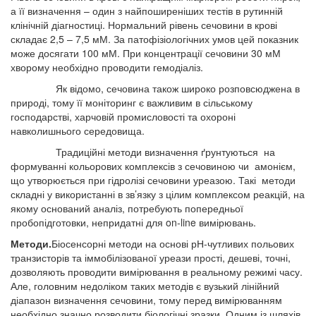
а її визначення – один з найпоширеніших тестів в рутинній
клінічній діагностиці. Нормальний рівень сечовини в крові
складає 2,5 – 7,5 мМ. За патофізіологічних умов цей показник
може досягати 100 мМ. При концентрації сечовини 30 мМ
хворому необхідно проводити гемодіаліз.
Як відомо, сечовина також широко розповсюджена в
природі, тому її моніторинг є важливим в сільському
господарстві, харчовій промисловості та охороні
навколишнього середовища.
Традиційні методи визначення ґрунтуються на
формуванні кольорових комплексів з сечовиною чи амонієм,
що утворюється при гідролізі сечовини уреазою. Такі методи
складні у використанні в зв’язку з цілим комплексом реакцій, на
якому оснований аналіз, потребують попередньої
пробопідготовки, непридатні для on-line вимірювань.
Методи.
Біосенсорні методи на основі рН-чутливих польових
транзисторів та іммобілізованої уреази прості, дешеві, точні,
дозволяють проводити вимірювання в реальному режимі часу.
Але, головним недоліком таких методів є вузький лінійний
діапазон визначення сечовини, тому перед вимірюванням
необхідно значно розводити біологічні зразки. Одним із шляхів