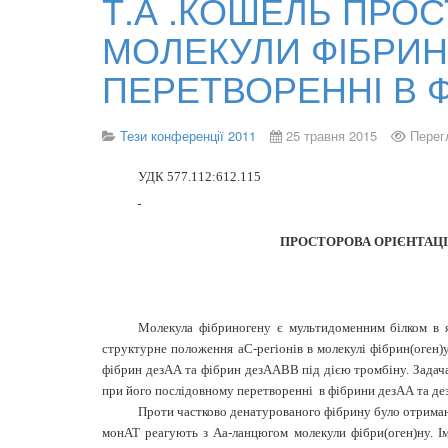
Т.А .КОШЕЛЬ ПРОС
МОЛЕКУЛИ ФІБРИН
ПЕРЕТВОРЕННІ В 
Тези конференції 2011
25 травня 2015
Перег
УДК
577.112:612.115
ПРОСТОРОВА ОРІЄНТАЦ
Молекула фібриногену є мультидоменним білком в 
структурне положення
a
С-регіонів в молекулі фібрин(оген)
фібрин дезАА та фібрин дезААВВ під дією тромбіну. Задач
при його послідовному перетворенні
в фібрини дезАА та д
Проти частково денатурованого фібрину було отримано
монАТ реагують з А
a
-ланцюгом молекули фібри(оген)ну. 