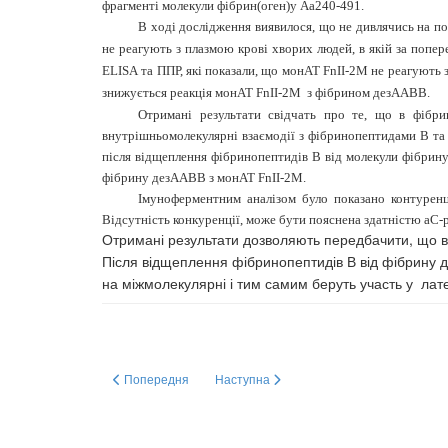
фрагменті молекули фібрин(оген)у А
a
240-491.
В ході дослідження виявилося, що не дивлячись на 
не реагують з плазмою крові хворих людей, в якій за попе
ELISA
та ППР, які показали, що монАТ FnII-2M не реагуют
знижується реакція монАТ FnII-2M
з фібрином дезААВВ.
Отримані результати свідчать про те, що в фібр
внутрішньомолекулярні взаємодії з фібринопептидами В та
після відщеплення фібринопептидів В від молекули фібри
фібрину дезААВВ з монАТ FnII-2M.
Імуноферментним аналізом було показано контуренц
Відсутність конкуренції, може бути пояснена здатністю
a
С-р
Отримані результати дозволяють передбачити, що 
Після відщеплення фібринопептидів В від фібрину 
на міжмолекулярні і тим самим беруть участь у
лат
Попередня стаття: I.S. KUCHERENKO1,2, О.О. SOLDATKI
Наступна стаття: Т.М. ЛУЦЕНКО1 О.
Попередня
Наступна