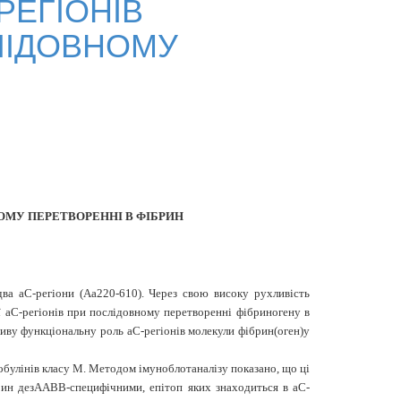
РЕГІОНІВ
ЛІДОВНОМУ
ОМУ ПЕРЕТВОРЕННІ В ФІБРИН
 два
a
С-регіони (А
a
220-610). Через свою високу рухливість
ї
a
С-регіонів при послідовному перетворенні фібриногену в
ливу функціональну роль
a
С-регіонів молекули фібрин(оген)у
обулінів класу М. Методом імуноблотаналізу показано, що ці
рин дезААВВ-специфічними, епітоп яких знаходиться в
a
С-