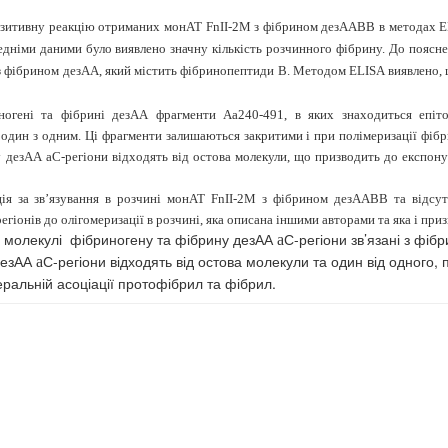
позитивну реакцію отриманих монАТ FnII-2M з фібрином дезААВВ в методах
E
редніми даними було виявлено значну кількість розчинного фібрину. До поясн
ь з фібрином дезАА, який містить фібринопептиди В. Методом ELISA виявлено
иногені та фібрині дезАА фрагменти А
a
240-491, в яких знаходиться епіт
 один з одним. Ці фрагменти залишаються закритими і при полімеризації фіб
ну дезАА
a
С-регіони відходять від остова молекули, що призводить до експонув
ія за зв’язування в розчині монАТ FnII-2M з фібрином дезААВВ та відсу
егіонів до олігомеризації в розчині, яка описана іншими авторами та яка і пр
в молекулі
фібриногену та фібрину дезАА
С-регіони зв’язані з фі
a
дезАА
С-регіони відходять від остова молекули та один від одного
a
еральній асоціації протофібрил та фібрил.
N1, SE?KIN ?ZT?RK3, BURCU AKATA3, A.P. SOLDATKIN1,2, S.V. DZYADEVYCH
В. ОКУНЕВ1, М.В. КОВАЛЬЧУК2, Т.П. ГУЛЬКО2, В.А. КОРДЮМ 2 ДОСЛІДЖЕ