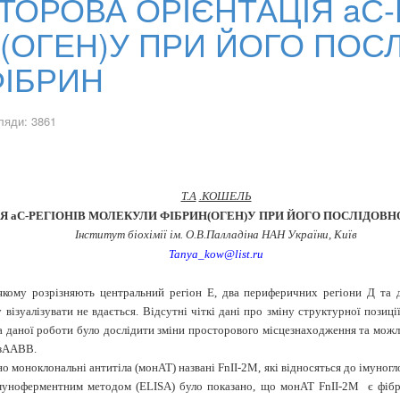
ТОРОВА ОРІЄНТАЦІЯ aС-
(ОГЕН)У ПРИ ЙОГО ПОС
ФІБРИН
ляди: 3861
Т.А
.КОШЕЛЬ
ІЯ
a
С-РЕГІОНІВ МОЛЕКУЛИ ФІБРИН(ОГЕН)У ПРИ ЙОГО ПОСЛІДОВН
Інститут біохімії ім. О.В.Палладіна НАН України, Київ
Ta
nya
_
kow
@
list
.
ru
якому розрізняють центральний регіон Е, два периферичних регіони Д та
у візуалізувати не вдається. Відсутні чіткі дані про зміну структурної позиці
а даної роботи було дослідити зміни просторового місцезнаходження та мож
езААВВ.
 моноклональні антитіла (монАТ) названі FnII-2M, які відносяться до імуногл
Імуноферментним методом (
ELISA
) було показано, що монАТ FnII-2M
є фіб