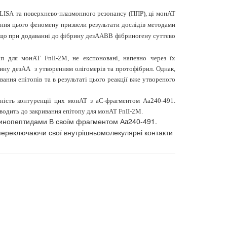
LISA
та поверхнево-плазмонного резонансу (ППР), ці монАТ
ення цього феномену призвели результати дослідів методами
, що при додаванні до фібрину дезААВВ фібриногену суттєво
оп для монАТ FnII-2M, не експоновані, напевно через їх
рину дезАА
з утворенням олігомерів та протофібрил. Однак,
ання епітопів та в результаті цього реакції вже утвореного
тність контуренції цих монАТ з
a
С-фрагментом А
a
240-491.
изводить до закривання епітопу для монАТ FnII-2M.
бринопептидами В своїм фрагментом А
240-491.
a
, переключаючи свої внутрішньомолекулярні контакти
1,2 SILICALITE AS A PROMISING CARRIER FOR UREASE IMMOBILIZATION BY A
ННЯ ДЕЯКИХ ФАКТОРІВ ОТРИМАННЯ “МОДЕЛІ” ДЛЯ ВИВЧЕННЯ ЯВИЩА МІКРОХИ