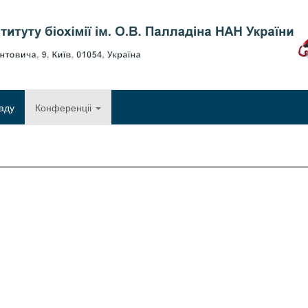
Об
аду
Конференціі