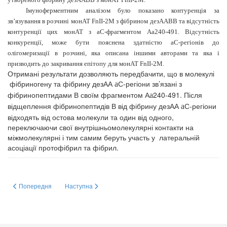
Імуноферментним аналізом було показано контуренція за
зв’язування в розчині монАТ FnII-2M з фібрином дезААВВ та відсутність
контуренції цих монАТ з
a
С-фрагментом А
a
240-491. Відсутність
конкуренції, може бути пояснена здатністю
a
С-регіонів до
олігомеризації в розчині, яка описана іншими авторами та яка і
призводить до закривання епітопу для монАТ FnII-2M.
Отримані результати дозволяють передбачити, що в молекулі
фібриногену та фібрину дезАА
С-регіони зв’язані з
a
фібринопептидами В своїм фрагментом А
240-491. Після
a
відщеплення фібринопептидів В від фібрину дезАА
С-регіони
a
відходять від остова молекули та один від одного,
переключаючи свої внутрішньомолекулярні контакти на
міжмолекулярні і тим самим беруть участь у
латеральній
асоціації протофібрил та фібрил.
Попередня стаття: I.S. KUCHERENKO1,2, О.О. SOLDATKIN1, SE?KIN ?Z
Наступна стаття: Т.М. ЛУЦЕНКО1 О.В. ОКУНЕВ1, М
Попередня
Наступна