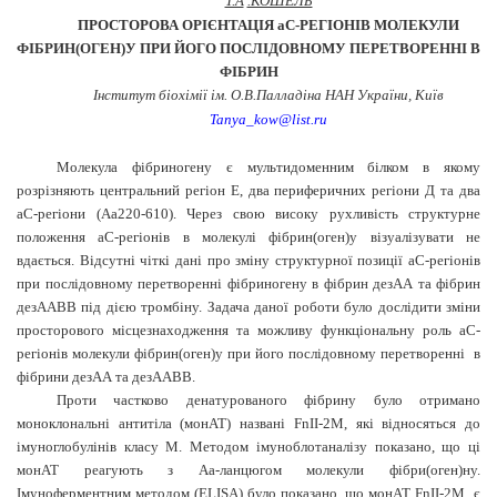
Т.А
.КОШЕЛЬ
ПРОСТОРОВА ОРІЄНТАЦІЯ
a
С-РЕГІОНІВ МОЛЕКУЛИ
ФІБРИН(ОГЕН)У ПРИ ЙОГО ПОСЛІДОВНОМУ ПЕРЕТВОРЕННІ В
ФІБРИН
Інститут біохімії ім. О.В.Палладіна НАН України, Київ
Ta
nya
_
kow
@
list
.
ru
Молекула фібриногену є мультидоменним білком в якому
розрізняють центральний регіон Е, два периферичних регіони Д та два
a
С-регіони (А
a
220-610). Через свою високу рухливість структурне
положення
a
С-регіонів в молекулі фібрин(оген)у візуалізувати не
вдається. Відсутні чіткі дані про зміну структурної позиції
a
С-регіонів
при послідовному перетворенні фібриногену в фібрин дезАА та фібрин
дезААВВ під дією тромбіну. Задача даної роботи було дослідити зміни
просторового місцезнаходження та можливу функціональну роль
a
С-
регіонів молекули фібрин(оген)у при його послідовному перетворенні
в
фібрини дезАА та дезААВВ.
Проти частково денатурованого фібрину було отримано
моноклональні антитіла (монАТ) названі FnII-2M, які відносяться до
імуноглобулінів класу М. Методом імуноблотаналізу показано, що ці
монАТ реагують з А
a
-ланцюгом молекули фібри(оген)ну.
Імуноферментним методом (
ELISA
) було показано, що монАТ FnII-2M
є