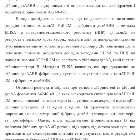
фібрин дезААВВ-специфічними, епітоп яких знаходиться в
a
С-фрагменті
молекули фібрин(оген)у А
a
240-491.
В ході дослідження виявилося, що не дивлячись на позитивну
реакцію отриманих монАТ FnII-2M з фібрином дезААВВ в методах
ELISA
та поверхнево-плазмонного резонансу (ППР), ці монАТ не
реагують з плазмою крові хворих людей, в якій за попередніми даними
було виявлено значну кількість розчинного фібрину. До пояснення цього
феномену призвели результати дослідів методами
ELISA
та ППР, які
показали, що монАТ FnII-2M не реагують з фібрином дезАА, який містить
фібринопептиди В. Методом ELISA виявлено, що при додаванні до
фібрину дезААВВ фібриногену суттєво знижується реакція монАТ FnII-
2M
з фібрином дезААВВ.
Отримані результати свідчать про те, що в фібриногені та фібрині
дезАА фрагменти А
a
240-491, в яких знаходиться епітоп для монАТ FnII-
2M, не експоновані, напевно через їх внутрішньомолекулярні взаємодії з
фібринопептидами В та один з одним. Ці фрагменти залишаються
закритими і при полімеризації фібрину дезАА
з утворенням олігомерів
та протофібрил. Однак, після відщеплення фібринопептидів В від
молекули фібрину дезАА
a
С-регіони відходять від остова молекули, що
призводить до експонування епітопів та в результаті цього реакції вже
утвореного фібрину дезААВВ з монАТ FnII-2M.