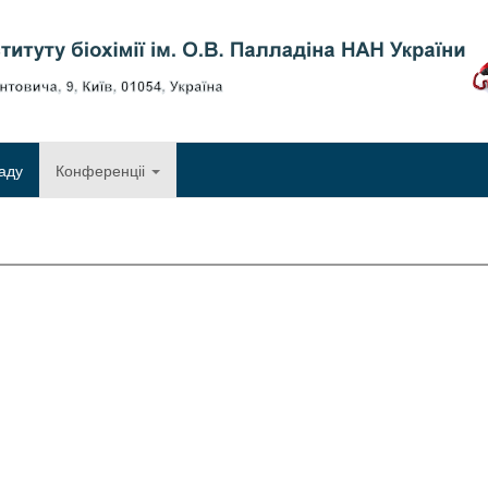
Об
аду
Конференціі