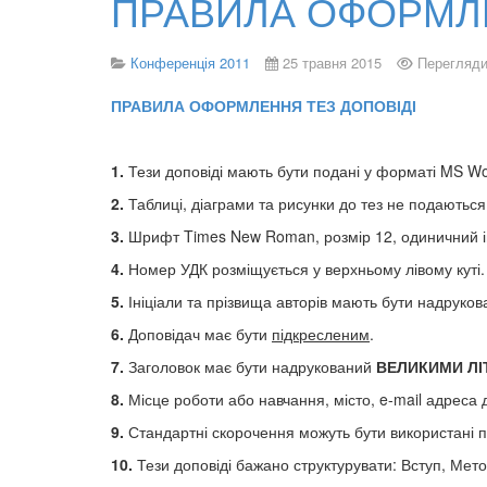
ПРАВИЛА ОФОРМЛЕ
Конференція 2011
25 травня 2015
Перегляди
ПРАВИЛА ОФОРМЛЕННЯ ТЕЗ ДОПОВІДІ
1.
Тези доповіді мають бути подані у форматі MS Wor
2.
Таблиці, діаграми та рисунки до тез не подаються
3.
Шрифт Times New Roman, розмір 12, одиничний і
4.
Номер УДК розміщується у верхньому лівому куті.
5.
Ініціали та прізвища авторів мають бути надруков
6.
Доповідач має бути
підкресленим
.
7.
Заголовок має бути надрукований
ВЕЛИКИМИ ЛІ
8.
Місце роботи або навчання, місто, e-mail адреса
9.
Стандартні скорочення можуть бути використані п
10.
Тези доповіді бажано структурувати: Вступ, Мето