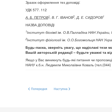
Зразок оформлення тез доповіді:
УДК 577. 112
1
2
1
А. Б. ПЕТРОВ
, В. Г. ІВАНОВ
, Д. Е. СИДОРОВ
НАЗВА ДОПОВІДІ
1
Інститут біохімії ім. О.В.Палладіна НАН України, 
2
Інститут фізіології ім. О.О.Богомольця НАН Украї
Будь-ласка, зверніть увагу, що надіслані тези м
Вашій авторській редакції – будьте уважні та ві
Якщо у Вас виникнуть будь-які питання чи пропозиці
НАНУ к.б.н. Людмили Миколаївни Коваль (тел.(044) 
Попередня стаття: Актуальні проблеми біохімії та біотехно
Наступна стаття: РЕЄСТРАЦІЙНА КАРТ
Попередня
Наступна