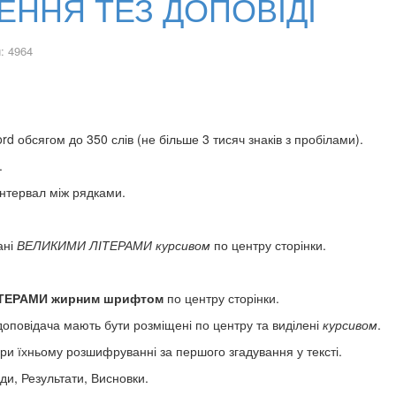
ННЯ ТЕЗ ДОПОВІДІ
: 4964
d обсягом до 350 слів (не більше 3 тисяч знаків з пробілами).
.
нтервал між рядками.
ані
ВЕЛИКИМИ ЛІТЕРАМИ курсивом
по центру сторінки.
ТЕРАМИ жирним шрифтом
по центру сторінки.
 доповідача мають бути розміщені по центру та виділені
курсивом
.
ри їхньому розшифруванні за першого згадування у тексті.
ди, Результати, Висновки.