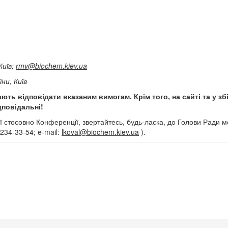
Київ;
rmv@biochem.kiev.ua
ни, Київ
ають відповідати вказаним вимогам. Крім того, на сайті та у зб
дповідальні!
ї стосовно Конференції, звертайтесь, будь-ласка, до Голови Ради мо
234-33-54; e-mail:
lkoval@bio
chem.kiev.ua
).
логії – 2011
КА