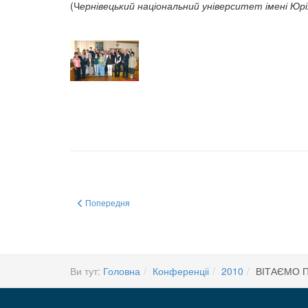
(Ч
ернівецький національний університет імені Юр
Попередня стаття: Інформаційний лист №2
Попередня
Ви тут:
Головна
Конференціі
2010
ВІТАЄМО 