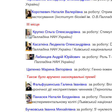
України)
Короткевич Наталія Валеріївна
за роботу: Отрим
застосування (
Інститут біохімії ім. О.В.Паллад
ІІІ місце
Крупко Ольга Олександрівна
за роботу: Стимул
Палладіна НАН України)
Касаткіна Людмила Олександрівна
за роботу: D
Палладіна НАН України / Київський національн
Лабинцев Андрій Юрійович
за роботу: Роль Т-
Палладіна НАН України)
Цапенко Марина Вікторівна
за роботу: Генно-інжен
Також було вручено заохочувальні премії:
Фальфушинська Галина Іванівна
за роботу: Впл
хронічної дії несприятливих чинників (
Тернопіль
Панасюк Наталія Богданівна
за роботу: Посиле
експериментальному коліті
(Львівський націона
Бучковська Іванна Михайлівна
за роботу: 5'-нуклео