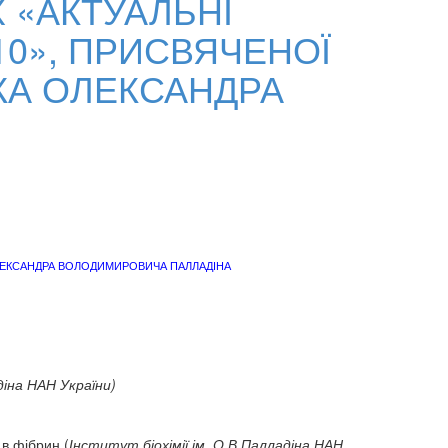
 «АКТУАЛЬНІ
010», ПРИСВЯЧЕНОЇ
КА ОЛЕКСАНДРА
 ОЛЕКСАНДРА ВОЛОДИМИРОВИЧА ПАЛЛАДІНА
діна НАН України)
в фібрин (
Інститут біохімії ім. О.В.Палладіна НАН