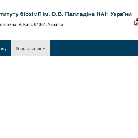
Об
аду
Конференціі