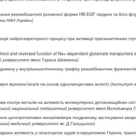
ання рекомбінантної розчинної форми HB-EGF людини та його флуо
іна НАН України)
яція нейросекреторного процесу при активації пресинаптичних глу
irect and reversed function of Na+-dependent glutamate transporters in
ий університет імені Тараса Шевченка)
домену у внутрішньоклітинному трафіку рекомбінантних фрагментів
ерні імунокон’югати на основі одноланцюгових антитіл (
Інститут м
ив сполук металів на активність молекулярних детоксикаційних систе
ський національний педагогічний університет імені Володимира 
ння цитопротективих механізмівпри поєднаному застосуванні амарант
льний медичний університет ім. Д.Галицького)
тидазна активність у гепатоцитах щурів із карциномою Герена, тра