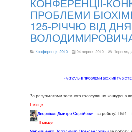
КОНФЕРЕНЦІЇ-КОН
ПРОБЛЕМИ БІОХІМІ
125-РІЧЧЮ ВІД Д
ВОЛОДИМИРОВИЧА
Конференція 2010
04 червня 2010
Перегляди
«АКТУАЛЬНІ ПРОБЛЕМИ БІОХІМІЇ ТА БІО
За результатами таємного голосування конкурсна к
І місце
Дворніков Дмитро Сергійович
за роботу: Tks4 – 
ІІ місце
Чернишенко Володимир Олександрович
за роботу: 