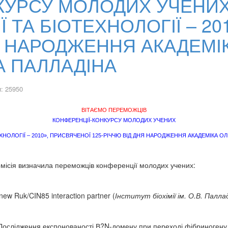
КУРСУ МОЛОДИХ УЧЕНИХ
Ї ТА БІОТЕХНОЛОГІЇ – 2
НЯ НАРОДЖЕННЯ АКАДЕМІ
 ПАЛЛАДІНА
: 25950
ВІТАЄМО ПЕРЕМОЖЦІВ
КОНФЕРЕНЦІЇ-КОНКУРСУ МОЛОДИХ УЧЕНИХ
ТЕХНОЛОГІЇ – 2010», ПРИСВЯЧЕНОЇ 125-РІЧЧЮ ВІД ДНЯ НАРОДЖЕННЯ АКАДЕМІКА
омісія визначила переможців конференції молодих учених:
new Ruk/CIN85 interaction partner (
Інститут біохімії ім. О.В. Палла
Дослідження експонованості В?N-домену при переході фібриногену 