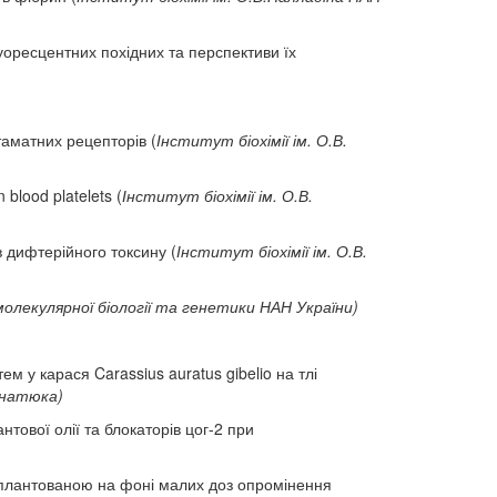
ресцентних похідних та перспективи їх
таматних рецепторів (
Інститут біохімії ім. О.В.
 blood platelets (
Інститут біохімії ім. О.В.
 дифтерійного токсину (
Інститут біохімії ім. О.В.
олекулярної біології та генетики НАН України)
м у карася Carassius auratus gibelio на тлі
Гнатюка)
ової олії та блокаторів цог-2 при
нсплантованою на фоні малих доз опромінення