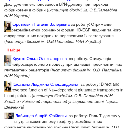
Дослідження експонованості В?N-домену при переході
фібриногену в фібрин (
Інститут біохімії ім. О.В.Палладіна
НАН України)
Короткевич Наталія Валеріївна
за роботу: Отримання
рекомбінантної розчинної форми HB-EGF людини та його
флуоресцентних похідних та перспективи їх застосування
(
Інститут біохімії ім. О.В.Палладіна НАН України)
ІІІ місце
Крупко Ольга Олександрівна
за роботу: Стимуляція
нейросекреторного процесу при активації пресинаптичних
глутаматних рецепторів (
Інститут біохімії ім. О.В. Палладіна
НАН України)
Касаткіна Людмила Олександрівна
за роботу: Direct and
reversed function of Na+-dependent glutamate transporters in
blood platelets (
Інститут біохімії ім. О.В. Палладіна НАН
України / Київський національний університет імені Тараса
Шевченка)
Лабинцев Андрій Юрійович
за роботу: Роль Т-домену у
внутрішньоклітинному трафіку рекомбінантних
фрагментів дифтерійного токсину (
Інститут біохімії ім. О.В.