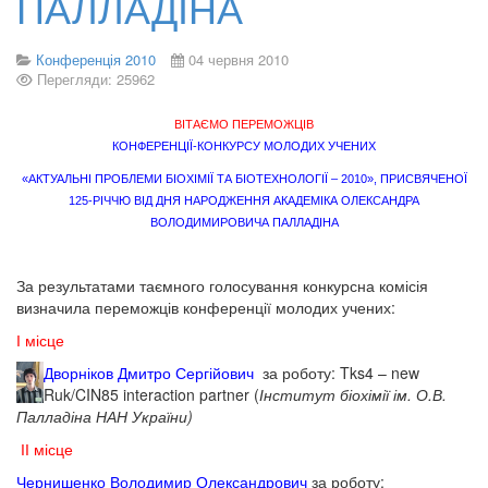
ПАЛЛАДІНА
Конференція 2010
04 червня 2010
Перегляди: 25962
ВІТАЄМО ПЕРЕМОЖЦІВ
КОНФЕРЕНЦІЇ-КОНКУРСУ МОЛОДИХ УЧЕНИХ
«АКТУАЛЬНІ ПРОБЛЕМИ БІОХІМІЇ ТА БІОТЕХНОЛОГІЇ – 2010», ПРИСВЯЧЕНОЇ
125-РІЧЧЮ ВІД ДНЯ НАРОДЖЕННЯ АКАДЕМІКА ОЛЕКСАНДРА
ВОЛОДИМИРОВИЧА ПАЛЛАДІНА
За результатами таємного голосування конкурсна комісія
визначила переможців конференції молодих учених:
І місце
Дворніков Дмитро Сергійович
за роботу: Tks4 – new
Ruk/CIN85 interaction partner (
Інститут біохімії ім. О.В.
Палладіна НАН України)
ІІ місце
Чернишенко Володимир Олександрович
за роботу: