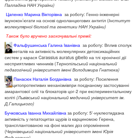
Палладіна НАН України)
Цапенко Марина Вікторівна
за роботу: Генно-інженерні
імунокон’югати на основі одноланцюгових антитіл (
Інститут
молекулярної біології та генетики НАН України)
Також було вручено заохочувальні премії:
Фальфушинська Галина Іванівна
за роботу: Вплив сполук
металів на активність молекулярних детоксикаційних
систем у карася Carassius auratus gibelio на тлі хронічної дії
несприятливих чинників (
Тернопільський національний
педагогічний університет імені Володимира Гнатюка)
Панасюк Наталія Богданівна
за роботу: Посилення
цитопротективих механізмівпри поєднаному застосуванні
амарантової олії та блокаторів цог-2 при експериментальному
коліті
(Львівський національний медичний університет ім.
Д.Галицького)
Бучковська Іванна Михайлівна
за роботу: 5'-нуклеотидазна
активність у гепатоцитах щурів із карциномою Герена,
трансплантованою на фоні малих доз опромінення
(Ч
ернівецький національний університет імені Юрія
Федьковича)