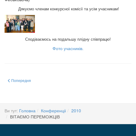
Дякуємо членам конкурсної комісії та усім учасникам!
Сподіваємось на подальшу плідну співпрацю!
Фото учасників.
Попередня стаття: Інформаційний лист №2
Попередня
Ви тут:
Головна
Конференціі
2010
ВІТАЄМО ПЕРЕМОЖЦІВ