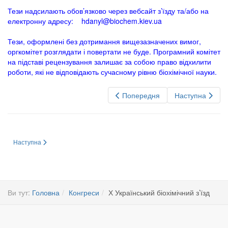
Тези надсилають обов’язково через вебсайт з’їзду та/або на
електронну адресу:
hdanyl@biochem.kiev.ua
Тези, оформлені без дотримання вищезазначених вимог,
оргкомітет розглядати і повертати не буде. Програмний комітет
на підставі рецензування залишає за собою право відхилити
роботи, які не відповідають сучасному рівню біохімічної науки.
Попередня
Наступна
Наступна стаття: Х Український біохімічний з’їзд Вересень 13-17, 2010, м.
Наступна
Ви тут:
Головна
Конгреси
Х Український біохімічний з’їзд