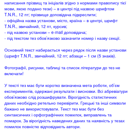
написання прізвищ та ініціалів згідно з нормами правопису тієї
мови, якою подано тези) – в центрі під назвою шрифтом
T.N.R., 12 пт; прізвище доповідача підкреслити;
- офіційна назва установи, місто, країна – в центрі, шрифт
T.N.R., звичайний, 12 пт, курсив;
- під назвою установи – e-mail доповідача;
- під текстом тез обов’язково зазначити номер і назву секції.
Основний текст набирається через рядок після назви установи
(шрифт T.N.R., звичайний, 12 пт; абзаци – 1 см (5 знаків).
Фотографії, рисунки, таблиці та список літератури до тез не
включати!
У тексті тез має бути коротко визначена мета роботи, об’єм
експериментів, одержані результати і висновки. Всі абревіатури
обов’язково слід розшифрувати. Вірогідність статистичних
даних необхідно ретельно перевірити. Грецькі та інші символи
бажано не використовувати. Текст тез має бути без
синтаксичних і орфографічних помилок, виправлень та
помарок. За вірогідність наведених даних та наявність у тезах
помилок повністю відповідають автори.