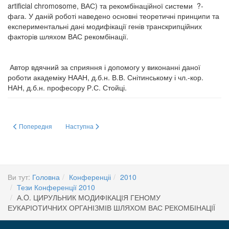
artificial chromosome, ВАС) та рекомбінаційної системи ?-
фага. У даній роботі наведено основні теоретичні принципи та
експериментальні дані модифікації генів транскрипційних
факторів шляхом ВАС рекомбінації.
Автор вдячний за сприяння і допомогу у виконанні даної
роботи академіку НААН, д.б.н. В.В. Снітинському і чл.-кор.
НАН, д.б.н. професору Р.С. Стойці.
Попередня стаття: Г. І. ФАЛЬФУШИНСЬКА1, Л. Л. ГНАТИШИНА1, О. Б
Наступна стаття: В.О. ЧЕРНИШЕНКО ДОСЛІДЖЕННЯ
Попередня
Наступна
Ви тут:
Головна
Конференціі
2010
Тези Конференції 2010
А.O. ЦИРУЛЬНИК МОДИФІКАЦІЯ ГЕНОМУ
ЕУКАРІОТИЧНИХ ОРГАНІЗМІВ ШЛЯХОМ ВАС РЕКОМБІНАЦІЇ