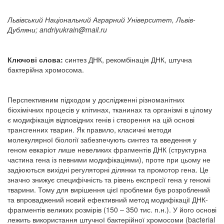
Львівський Національний Аграрний Університет, Львів-
Дубляни;
andriyukrain@mail.ru
Ключові слова:
синтез ДНК, рекомбінація ДНК, штучна
бактерійна хромосома.
Перспективним підходом у дослідженні різноманітних
біохімічних процесів у клітинах, тканинах та організмі в цілому
є модифікація відповідних генів і створення на цій основі
трансгенних тварин. Як правило, класичні методи
молекулярної біології забезпечують синтез та введення у
геном евкаріот лише невеликих фрагментів ДНК (структурна
частина гена із певними модифікаціями), проте при цьому не
задіюються вихідні регуляторні ділянки та промотор гена. Це
значно знижує специфічність та рівень експресії гена у геномі
тварини. Тому для вирішення цієї проблеми був розроблений
та впроваджений новий ефективний метод модифікації ДНК-
фрагментів великих розмірів (150 – 350 тис. п.н.). У його основі
лежить використання штучної бактерійної хромосоми (bacterial