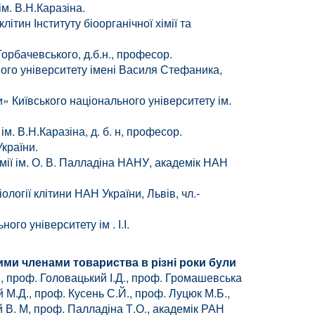
м. В.Н.Каразіна.
тин Інституту біоорганічної хімії та
орбачевського, д.б.н., професор.
ного університету імені Василя Стефаника,
» Київського національного університету ім.
. В.Н.Каразіна, д. б. н, професор.
України.
мії ім. О. В. Палладіна НАНУ, академік НАН
ології клітини НАН України, Львів, чл.-
го університету ім . І.І.
ними членами товариства в різні роки були
.М., проф. Головацький І.Д., проф. Громашевська
й М.Д., проф. Кусень С.Й., проф. Луцюк М.Б.,
й В. М, проф. Палладіна Т.О., академік РАН