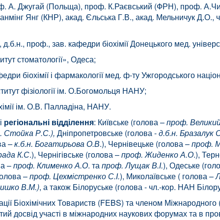
оф. А. Джугай (Польща), проф. К.Раєвський (ФРН), проф. А.Ч
мінг Янг (КНР), акад. Єльська Г.В., акад. Мельничук Д.О., ч
д.б.н., проф., зав. кафедри біохімії Донецького мед. універс
итут стоматології», Одеса;
дри біохімії і фармакології мед. ф-ту Ужгородського націо
титут фізіології ім. О.Богомольця НАНУ;
хімії ім. О.В. Палладіна, НАНУ.
кі
регіональні відділення
: Київське (голова –
проф. Великий
. Стойка Р.С.),
Дніпропетровське (голова -
д.б.н. Бразалук 
ова
– к.б.н. Богатирьова
О.В
.), Чернівецьке (голова –
проф. 
рада К.С
.), Чернігівське (голова –
проф. Жиденко А.О
.), Тер
ва –
проф. Клименко А.О
. та
проф. Лущак В.І.
), Одеське (гол
голова –
проф. Цехмістренко С.І.
), Миколаївське ( голова –
Л
ришко В.М.)
, а також Білоруське (голова - чл.-кор. НАН Білору
ції Біохімічних Товариств (FEBS) та членом Міжнародного (в
тий досвід участі в міжнародних наукових форумах та в пр