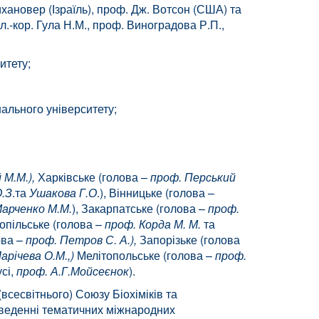
ихановер (Ізраїль), проф. Дж. Вотсон (США) та
л.-кор. Гула Н.М., проф. Виноградова Р.П.,
итету;
нального університету;
 М.М.),
Харківське (голова –
проф. Перський
О.З
.та
Ушакова Г.О
.), Вінницьке (голова –
Марченко М.М.
), Закарпатське (голова –
проф.
нопільське (голова –
проф. Корда М. М.
та
ова –
проф. Петров С. А.),
Запорізьке (голова
арічева О.М.,)
Мелітопольське (голова –
проф.
сі,
проф. А.Г.Мойсеєнок
).
сесвітнього) Союзу Біохіміків та
оведенні тематичних міжнародних