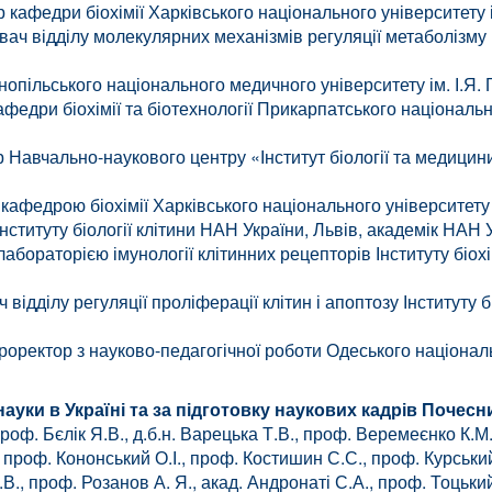
афедри біохімії Харківського національного університету і
 відділу молекулярних механізмів регуляції метаболізму клі
ільського національного медичного університету ім. І.Я. Г
федри біохімії та біотехнології Прикарпатського національ
Навчально-наукового центру «Інститут біології та медицини
афедрою біохімії Харківського національного університету ім
ституту біології клітини НАН України, Львів, академік НАН 
бораторією імунології клітинних рецепторів Інституту біохі
ідділу регуляції проліферації клітин і апоптозу Інституту бі
оректор з науково-педагогічної роботи Одеського національно
науки в Україні та за підготовку наукових кадрів Почес
 проф. Бєлік Я.В., д.б.н. Варецька Т.В., проф. Веремеєнко К
., проф. Кононський О.І., проф. Костишин С.С., проф. Курськи
., проф. Розанов А. Я., акад. Андронаті С.А., проф. Тоцьки