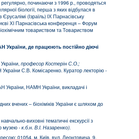
 регулярно, починаючи з 1996 р., проводяться
лярної біології, перша з яких відбулася в
в Єрусалімі (Ізраїль) ІХ Парнасівську
Києві ХІ Парнасівська конференця – Форум
біохімічним товариством та Товариством
АН України, де працюють постійно діючі
 України,
професор Костерін С.О.;
АН України С.В. Комісаренко. Куратор лекторію
-
АН України, НАМН України, викладачі і
дних вчених – біохіміків України є шляхом до
 навчально-виховні тематичні екскурсії з
ор музею -
к.б.н. В.І. Назаренко).
ресою: 01054, м. Київ, вул. Леонтовича, 9,