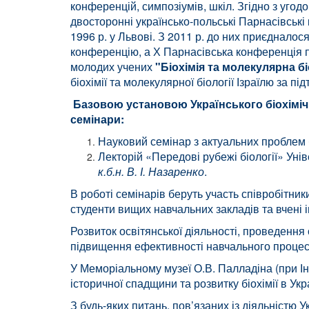
конференцій, симпозіумів, шкіл. Згідно з уго
двосторонні українсько-польські Парнасівські к
1996 р. у Львові. З 2011 р. до них приєдналося
конференцію, а Х Парнасівська конференція п
молодих учених
"Біохімія та молекулярна б
біохімії та молекулярної біології Ізраїлю за п
Базовою установою Українського біохімічно
семінари:
Науковий семінар з актуальних проблем б
Лекторій «Передові рубежі біології» Унів
к.б.н. В. І. Назаренко
.
В роботі семінарів беруть участь співробітник
студенти вищих навчальних закладів та вчені і
Розвиток освітянської діяльності, проведення 
підвищення ефективності навчального процесу
У Меморіальному музеї О.В. Палладіна (при Інс
історичної спадщини та розвитку біохімії в Укр
З будь-яких питань, пов’язаних із діяльністю У