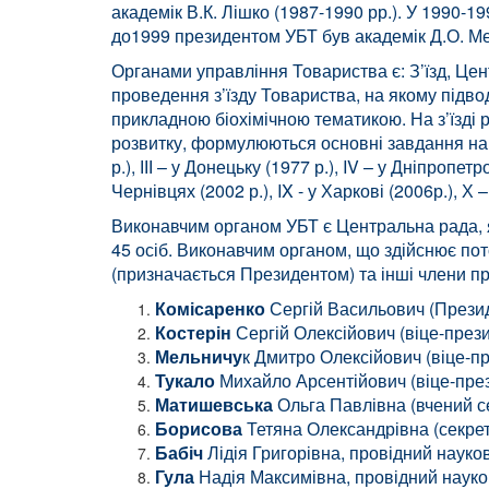
академік В.К. Лішко (1987-1990 рр.). У 1990-1
до1999 президентом УБТ був академік Д.О. Мель
Органами управління Товариства є: З’їзд, Цен
проведення з’їзду Товариства, на якому підво
прикладною біохімічною тематикою. На з’їзді р
розвитку, формулюються основні завдання на най
р.), ІІІ – у Донецьку (1977 р.), IV – у Дніпропетр
Чернівцях (2002 р.), IX - у Харкові (2006р.), Х –
Виконавчим органом УБТ є Центральна рада, як
45 осіб. Виконавчим органом, що здійснює пот
(призначається Президентом) та інші члени пр
Комісаренко
Сергій Васильович (Президе
Костерін
Сергій Олексійович (віце-презид
Мельничу
к Дмитро Олексійович (віце-пр
Тукало
Михайло Арсентійович (віце-прези
Матишевська
Ольга Павлівна (вчений се
Борисова
Тетяна Олександрівна (секретар
Бабіч
Лідія Григорівна, провідний науков
Гула
Надія Максимівна, провідний наукови