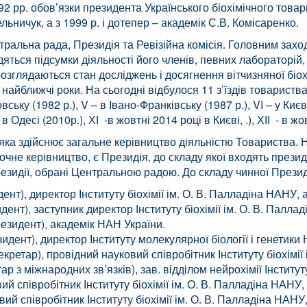
992 рр. обов’язки президента Українського біохімічного тов
ничук, а з 1999 р. і дотепер – академік С.В. Комісаренко.
тральна рада, Президія та Ревізійна комісія. Головним захо
дяться підсумки діяльності його членів, певних лабораторі
озглядаються стан досліджень і досягнення вітчизняної біох
ближчі роки. На сьогодні відбулося 11 з’їздів товариства. І 
овську (1982 р.), V – в Івано-Франківську (1987 р.), VI – у Києві 
 в Одесі (2010р.), ХІ -в жовтні 2014 році в Києві, .), ХІІ - в 
а здійснює загальне керівництво діяльністю Товариства. На 
очне керівництво, є Президія, до складу якої входять презид
езидії, обрані Центральною радою. До складу чинної Презид
нт), директор Інституту біохімії ім. О. В. Палладіна НАНУ,
ент), заступник директор Інституту біохімії ім. О. В. Палл
езидент), академік НАН України.
дент), директор Інституту молекулярної біології і генетики
кретар), провідний науковий співробітник Інституту біохімії
 з міжнародних зв’язків), зав. відділом нейрохімії Інститут
ий співробітник Інституту біохімії ім. О. В. Палладіна НАНУ
й співробітник Інституту біохімії ім. О. В. Палладіна НАНУ