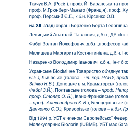
Ткачук В.А. (Росія), проф. Й. Баранська та пр
проф. М.Грюнберг-Манаго (Франція), проф. Хуан
проф. Перський Є.Е., к.б.н. Кірсенко О.В.
на ХІІ з’їзді
обрані Борзенко Берта Георгіївна, 
Левицький Анатолій Павлович, д.б.н., ДУ «Інст
Фабрі Золтан Йожефович, д.б.н.,професор кафе
Малишева Маргарита Костянтинівна, д.б.н. Інс
Назаренко Володимир Іванович к.б.н., Ін-т біо
Українське Біохімічне Товариство об‘єднує та
Є.Е.),
Львівське (голова –
чл.-кор. НАНУ, проф
Заїчко Н.В.
), Донецьке в м. Краматорськ (гол
Фабрі З.Й
.), Полтавське (голова –
проф. Непо
проф. Столяр О. Б
.), Івано-Франківське (голо
–
проф. Александрова К. В
.), Білоцерківське (
Данченко О.О.),
Криворізьке (голова –
к.б.н. Г
Від 1994 р. УБТ є членом Європейської Федера
Молекулярних Біологів (IUBMB). УБТ має бага