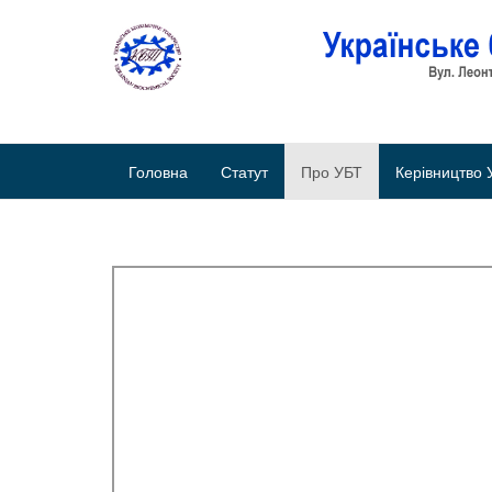
Головна
Статут
Про УБТ
Керівництво 