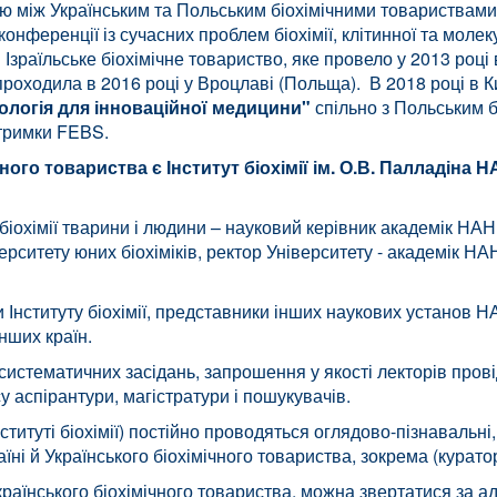
дою між Українським та Польським біохімічними товариствами
онференції із сучасних проблем біохімії, клітинної та молеку
 Ізраїльське біохімічне товариство, яке провело у 2013 році 
роходила в 2016 році у Вроцлаві (Польща). В 2018 році в 
іологія для інноваційної медицини"
спільно з Польським 
ідтримки FEBS.
го товариства є Інститут біохімії ім. О.В. Палладіна Н
іохімії тварини і людини – науковий керівник академік НАН
ерситету юних біохіміків, ректор Університету - академік Н
и Інституту біохімії, представники інших наукових установ Н
нших країн.
систематичних засідань, запрошення у якості лекторів прові
 аспірантури, магістратури і пошукувачів.
титуті біохімії) постійно проводяться оглядово-пізнавальні,
аїні й Українського біохімічного товариства, зокрема (курат
країнського біохімічного товариства, можна звертатися за ад