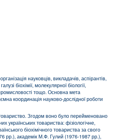
ганізація науковців, викладачів, аспірантів,
алузі біохімії, молекулярної біології,
ї промисловості тощо. Основна мета
взаємна координація науково-дослідної роботи
не товариство. Згодом воно було перейменовано
йних українських товариства: фізіологічне,
аїнського біохімічного товариства за свого
6 рр.), академік М.Ф. Гулий (1976-1987 рр.),