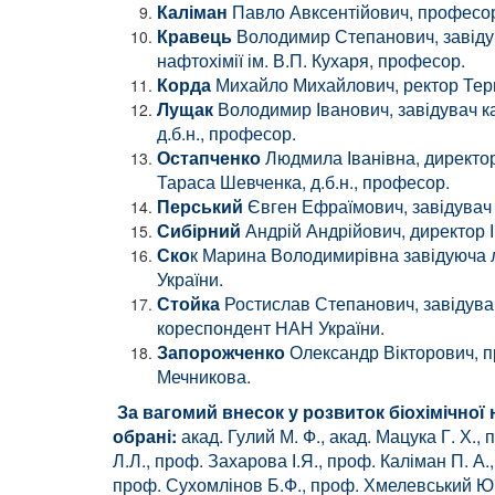
Каліман
Павло Авксентійович, професор к
Кравець
Володимир Степанович, завідувач
нафтохімії ім. В.П. Кухаря, професор.
Корда
Михайло Михайлович, ректор Терноп
Лущак
Володимир Іванович, завідувач ка
д.б.н., професор.
Остапченко
Людмила Іванівна, директор 
Тараса Шевченка, д.б.н., професор.
Перський
Євген Ефраїмович, завідувач к
Сибірний
Андрій Андрійович, директор Ін
Ско
к Марина Володимирівна завідуюча ла
України.
Стойка
Ростислав Степанович, завідувач в
кореспондент НАН України.
Запорожченко
Олександр Вікторович, пр
Мечникова.
За вагомий внесок у розвиток біохімічної 
обрані:
акад. Гулий М. Ф., акад. Мацука Г. Х.,
Л.Л., проф. Захарова І.Я., проф. Каліман П. А
проф. Сухомлінов Б.Ф., проф. Хмелевський Ю.В