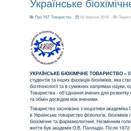
Українське біохіміч
Про УБТ Товариство
02 березня 2018
Перегл
УКРАЇНСЬКЕ БІОХІМІЧНЕ ТОВАРИСТВО –
В
студентів та інших фахівців-біохіміків, яка ст
біотехнології та в суміжних напрямах науки, о
Товариства - об’єднання вчених для розвитку б
та обмін досвідом між вченими.
Товариство засновано з ініціативи академіка 
в Українське товариство фізіологів, біохіміків
біохімічне та фармакологічне. Незмінним голо
життя був академік О.В. Палладін. Після 1972