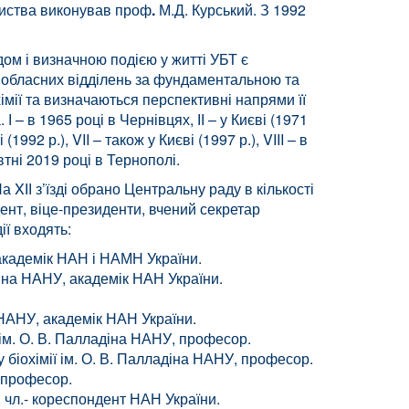
ариства виконував проф
.
М.Д. Курський. З 1992
дом і визначною подією у житті УБТ є
й, обласних відділень за фундаментальною та
імії та визначаються перспективні напрями її
– в 1965 році в Чернівцях, ІІ – у Києві (1971
(1992 р.), VII – також у Києві (1997 р.), VIII – в
жовтні 2019 році в Тернополі.
XІІ з’їзді обрано Центральну раду в кількості
ент, віце-президенти, вчений секретар
ії входять:
 академік НАН і НАМН України.
адіна НАНУ, академік НАН України.
 НАНУ, академік НАН України.
 ім. О. В. Палладіна НАНУ, професор.
у біохімії ім. О. В. Палладіна НАНУ, професор.
, професор.
, чл.- кореспондент НАН України.