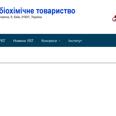
Об
УБТ
Новини УБТ
Конгреси
Інститут