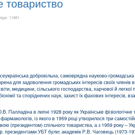
не товариство
яди: 11661
сеукраїнська добровільна, самоврядна науково-громадська ор
ворена для задоволення громадських інтересів своїх членів в г
світи, медицини, сільського господарства, харчової й легко
іохімії та споріднених наук, захист їх фахових інтересів, 
О.В. Палладіна в липні 1928 року як Українське фізіологіч
 і фармакологів, із якого в 1959 році утворилося три самості
вою (президентом) спільного товариства, а з 1959 року – Укр
 р. президентами УБТ були
:
академік Р.В. Чаговець (1973-197