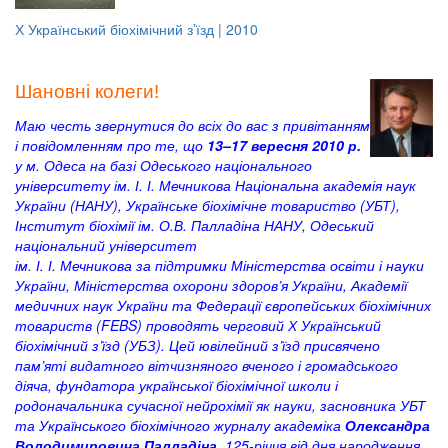
Х Український біохімічний з’їзд | 2010
Шановні колеги!
Маю честь звернутися до всіх до вас з привітанням
і повідомленням про те, що
13–17 вересня 2010 р.
у м. Одеса на базі Одеського національного
університету ім. І. І. Мечникова Національна академія наук
України (НАНУ), Українське біохімічне товариство (УБТ),
Інститут біохімії ім. О.В. Палладіна НАНУ, Одеський
національний університет
ім. І. І. Мечникова за підтримки Міністерства освіти і науки
України, Міністерства охорони здоров’я України, Академії
медичних наук України та Федерації європейських біохімічних
товариств (FEBS) проводять черговий Х Український
біохімічний з’їзд (УБЗ). Цей ювілейний з’їзд присвячено
пам’яті видатного вітчизняного вченого і громадського
діяча, фундатора української біохімічної школи і
родоначальника сучасної нейрохімії як науки, засновника УБТ
та Українського біохімічного журналу академіка
Олександра
Володимировича Палладіна
, 125-річчя від дня народження