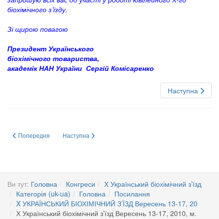
біохімічного з’їзду.
Зі щирою повагою
Президент Українського
біохімічного товариства,
академік НАН України Сергій Комісаренко
Наступна
Попередня стаття: X Ukrainian biochemical congress, September 13-17, 20
Наступна стаття: Х Український біохімічний з’їзд Вересе
Попередня
Наступна
Ви тут:
Головна
Конгреси
Х Український біохімічний з’їзд
Категорія (uk-ua)
Головна
Посилання
X УКРАЇНСЬКИЙ БІОХІМІЧНИЙ З’ЇЗД Вересень 13-17, 20
Х Український біохімічний з’їзд Вересень 13-17, 2010, м.