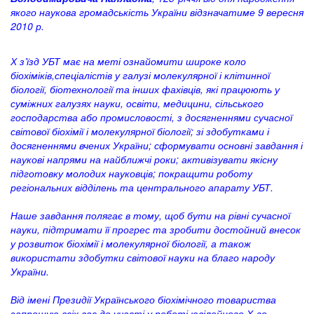
якого наукова громадськість України відзначатиме 9 вересня
2010 р.
Х з’їзд УБТ має на меті ознайомити широке коло
біохіміків,спеціалістів у галузі молекулярної і клітинної
біології, біотехнології та інших фахівців, які працюють у
суміжних галузях науки, освіти, медицини, сільського
господарства або промисловості, з досягненнями сучасної
світової біохімії і молекулярної біології; зі здобутками і
досягненнями вчених України; сформувати основні завдання і
наукові напрями на найближчі роки; активізувати якісну
підготовку молодих науковців; покращити роботу
регіональних відділень та центрального апарату УБТ.
Наше завдання полягає в тому, щоб бути на рівні сучасної
науки, підтримати її прогрес та зробити достойний внесок
у розвиток біохімії і молекулярної біології, а також
використати здобутки світової науки на благо народу
України.
Від імені Президії Українського біохімічного товариства
запрошую всіх вас до участі у роботі ювілейного Х-го