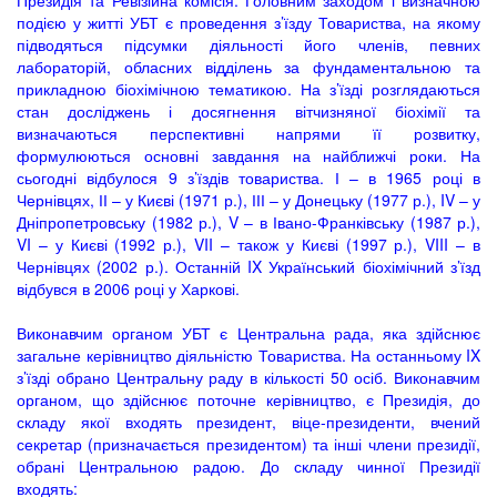
Президія та Ревізійна комісія. Головним заходом і визначною
подією у житті УБТ є проведення з’їзду Товариства, на якому
підводяться підсумки діяльності його членів, певних
лабораторій, обласних відділень за фундаментальною та
прикладною біохімічною тематикою. На з’їзді розглядаються
стан досліджень і досягнення вітчизняної біохімії та
визначаються перспективні напрями її розвитку,
формулюються основні завдання на найближчі роки. На
сьогодні відбулося 9 з’їздів товариства. І – в 1965 році в
Чернівцях, ІІ – у Києві (1971 р.), ІІІ – у Донецьку (1977 р.), IV – у
Дніпропетровську (1982 р.), V – в Івано-Франківську (1987 р.),
VI – у Києві (1992 р.), VII – також у Києві (1997 р.), VIII – в
Чернівцях (2002 р.). Останній IX Український біохімічний з’їзд
відбувся в 2006 році у Харкові.
Виконавчим органом УБТ є Центральна рада, яка здійснює
загальне керівництво діяльністю Товариства. На останньому IX
з’їзді обрано Центральну раду в кількості 50 осіб. Виконавчим
органом, що здійснює поточне керівництво, є Президія, до
складу якої входять президент, віце-президенти, вчений
секретар (призначається президентом) та інші члени президії,
обрані Центральною радою. До складу чинної Президії
входять: