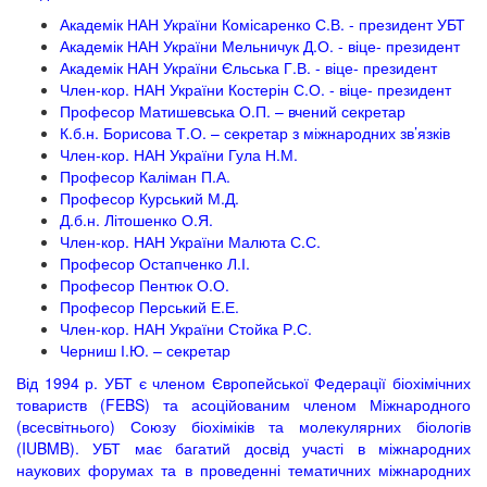
Академік НАН України Комісаренко С.В. - президент УБТ
Академік НАН України Мельничук Д.О. - віце- президент
Академік НАН України Єльська Г.В. - віце- президент
Член-кор. НАН України Костерін С.О. - віце- президент
Професор Матишевська О.П. – вчений секретар
К.б.н. Борисова Т.О. – секретар з міжнародних зв’язків
Член-кор. НАН України Гула Н.М.
Професор Каліман П.А.
Професор Курський М.Д.
Д.б.н. Літошенко О.Я.
Член-кор. НАН України Малюта С.С.
Професор Остапченко Л.І.
Професор Пентюк О.О.
Професор Перський Е.Е.
Член-кор. НАН України Стойка Р.С.
Черниш І.Ю. – секретар
Від 1994 р. УБТ є членом Європейської Федерації біохімічних
товариств (FEBS) та асоційованим членом Міжнародного
(всесвітнього) Союзу біохіміків та молекулярних біологів
(IUBMB). УБТ має багатий досвід участі в міжнародних
наукових форумах та в проведенні тематичних міжнародних