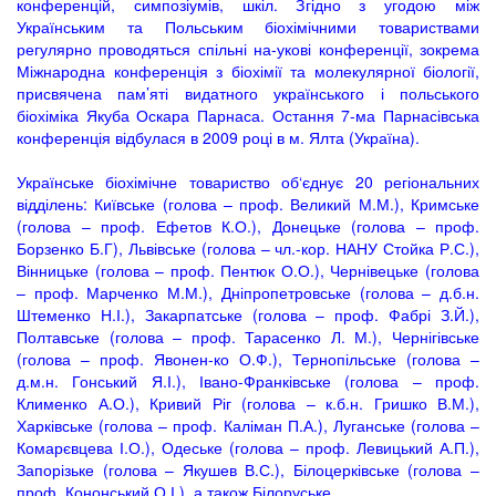
конференцій, симпозіумів, шкіл. Згідно з угодою між
Українським та Польським біохімічними товариствами
регулярно проводяться спільні на-укові конференції, зокрема
Міжнародна конференція з біохімії та молекулярної біології,
присвячена пам’яті видатного українського і польського
біохіміка Якуба Оскара Парнаса. Остання 7-ма Парнасівська
конференція відбулася в 2009 році в м. Ялта (Україна).
Українське біохімічне товариство об‘єднує 20 регіональних
відділень: Київське (голова – проф. Великий М.М.), Кримське
(голова – проф. Ефетов К.О.), Донецьке (голова – проф.
Борзенко Б.Г), Львівське (голова – чл.-кор. НАНУ Стойка Р.С.),
Вінницьке (голова – проф. Пентюк О.О.), Чернівецьке (голова
– проф. Марченко М.М.), Дніпропетровське (голова – д.б.н.
Штеменко Н.І.), Закарпатське (голова – проф. Фабрі З.Й.),
Полтавське (голова – проф. Тарасенко Л. М.), Чернігівське
(голова – проф. Явонен-ко О.Ф.), Тернопільське (голова –
д.м.н. Гонський Я.І.), Івано-Франківське (голова – проф.
Клименко А.О.), Кривий Ріг (голова – к.б.н. Гришко В.М.),
Харківське (голова – проф. Каліман П.А.), Луганське (голова –
Комарєвцева І.О.), Одеське (голова – проф. Левицький А.П.),
Запорізьке (голова – Якушев В.С.), Білоцерківське (голова –
проф. Кононський О.І.), а також Білоруське.