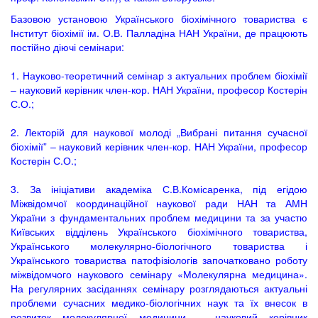
Базовою установою Українського біохімічного товариства є
Інститут біохімії ім. О.В. Палладіна НАН України, де працюють
постійно діючі семінари:
1. Науково-теоретичний семінар з актуальних проблем біохімії
– науковий керівник член-кор. НАН України, професор Костерін
С.О.;
2. Лекторій для наукової молоді „Вибрані питання сучасної
біохімії” – науковий керівник член-кор. НАН України, професор
Костерін С.О.;
3. За ініціативи академіка С.В.Комісаренка, під егідою
Міжвідомчої координаційної наукової ради НАН та АМН
України з фундаментальних проблем медицини та за участю
Київських відділень Українського біохімічного товариства,
Українського молекулярно-біологічного товариства і
Українського товариства патофізіологів започатковано роботу
міжвідомчого наукового семінару «Молекулярна медицина».
На регулярних засіданнях семінару розглядаються актуальні
проблеми сучасних медико-біологічних наук та їх внесок в
розвиток молекулярної медицини – науковий керівник