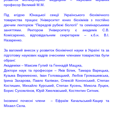
професор Великий М.М.
Під егідою Юнацької секції Українського біохімічного
товариства працює Університет юних біохіміків з постійно
діючим лекторієм “Передові рубежі біології” та семінарськими
заняттями. Ректором Університету є академік С.В.
Комісаренко, відповідальним секретарем – к.б.н. В.І.
Назаренко.
За вагомий внесок у розвиток біохімічної науки в Україні та за
підготовку наукових кадрів очесними членами товариства були
обрані:
Академіки – Максим Гулий та Геннадій Мацука,
Доктори наук та професори – Яків Білик, Тамара Варецька,
Кузьма Веремеєнко, Іван Головацький, Любов Громашевська,
Ірина Захарова, Павло Каліман, Олексій Кононський, Степан
Костишин, Михайло Курський, Степан Кусень, Микола Луцюк,
Борис Сухомлінов, Юрій Хмелєвський, Костянтин Ситник.
Іноземні почесні члени – Ефраїм Качальський-Кацир та
Міхаел Села.