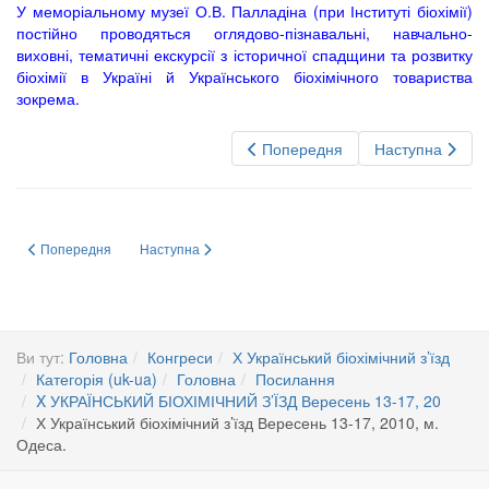
У меморіальному музеї О.В. Палладіна (при Інституті біохімії)
постійно проводяться оглядово-пізнавальні, навчально-
виховні, тематичні екскурсії з історичної спадщини та розвитку
біохімії в Україні й Українського біохімічного товариства
зокрема.
Попередня
Наступна
Попередня стаття: X Ukrainian biochemical congress, September 13-17, 20
Наступна стаття: Х Український біохімічний з’їзд Вересе
Попередня
Наступна
Ви тут:
Головна
Конгреси
Х Український біохімічний з’їзд
Категорія (uk-ua)
Головна
Посилання
X УКРАЇНСЬКИЙ БІОХІМІЧНИЙ З’ЇЗД Вересень 13-17, 20
Х Український біохімічний з’їзд Вересень 13-17, 2010, м.
Одеса.