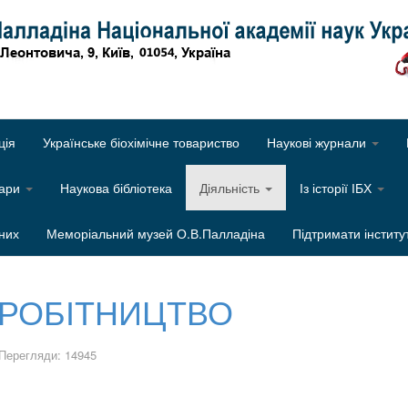
Об
ція
Українське біохімічне товариство
Наукові журнали
нари
Наукова бібліотека
Діяльність
Із історії ІБХ
них
Меморіальний музей О.В.Палладіна
Підтримати інститу
ВРОБІТНИЦТВО
Перегляди: 14945