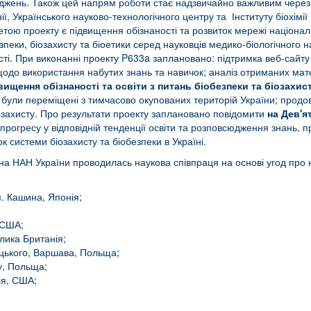
іджень. Також цей напрям роботи стає надзвичайно важливим через 
, Українського науково-технологічного центру та Інституту біохімії
тою проекту є підвищення обізнаності та розвиток мережі націонал
пеки, біозахисту та біоетики серед науковців медико-біологічного 
сті. При виконанні проекту P633a заплановано: підтримка веб-сайт
одо використання набутих знань та навичок; аналіз отриманих мате
вищення обізнаності та освіти з питань біобезпеки та біозахист
 були переміщені з тимчасово окупованих територій України; прод
іозахисту. Про результати проекту заплановано повідомити
на Дев'я
прогресу у відповідній тенденції освіти та розповсюдження знань,
к системи біозахисту та біобезпеки в Україні.
адіна НАН України проводилась наукова співпраця на основі угод про н
. Кашина, Японія;
 США;
лика Британія;
нцького, Варшава, Польща;
ту, Польща;
ія, США;