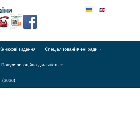
еріть свою мову
Книжкові видання
Спеціалізовані вчені ради
Популяризаційна діяльність
т (2026)