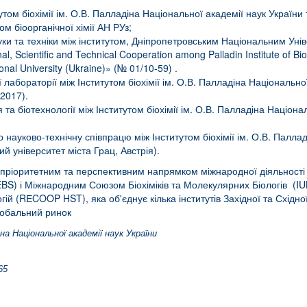
ом біохімії ім. О.В. Палладіна Національної академії наук України т
ом біоорганічної хімії АН РУз;
науки та техніки між інститутом, Дніпропетровським Національним Ун
 Scientific and Technical Cooperation among Palladin Institute of Bio
nal University (Ukraine)» (№ 01/10-59) .
 лабораторії між Інститутом біохімії ім. О.В. Палладіна Національної
.2017).
 та біотехнології між Інститутом біохімії ім. О.В. Палладіна Націона
о науково-технічну співпрацю між Інститутом біохімії ім. О.В. Палла
й університет міста Грац, Австрія).
пріоритетним та перспективним напрямком міжнародної діяльності Ін
BS) і Міжнародним Союзом Біохіміків та Молекулярних Біологів (IU
логій (RЕCOOP HST), яка об'єднує кілька інститутів Західної та Схід
глобальний ринок
на Національної академії наук України
65