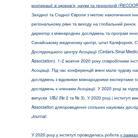
кооперації зі здоров’я, науки та технологій (RЕCOO
Західної та Східної Європи з метою накопичення інн
регіональному рівні та виходу на глобальний рино
директор з міжнародних досліджень та програм інн
Синайському медичному центрі, штат Каліфорнія, С
Дослідницького центру Асоціації (Cedars-Sinai Med
Association). 1-2 жовтня 2020 року співробітники ін
Асоціації. Під час конференцій вчені мали чудову н
досліджень з відомими міжнародними експертами т
досліджень з членами Асоціації. У 2020 році за підт
випуски UBJ (№ 2 та № 3). У 2020 році і інституті
Association дляпроведення спільних наукових дослі
Journal
.
У 2020 році у інституті проводилась робота
у рамках