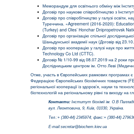
Меморандум для освітнього обміну між Інститут
Договір про наукове співробітництво з Інститут
Договір про співробітництво у галузі освіти, 
Туреччина. «Agreement (2016-2020): Educational,
(Turkey) and Oles’ Honchar Dnipropetrovsk Natio
Договір про організацію спільної дослідницької
Шаньдунської академії наук (Договір від 23.10
Договір про кооперацію у галузі наук про життя
Technology Co Ltd (CTTC).
Договір № 1/10-99 від 08.07.2019 на 2 роки пр
Дослідницьким центром ім. Отто Леві (Медични
Отже, участь в Європейських рамкових програмах є 
Федерацією Європейських біохімічних товариств (FE
регіональної кооперації із здоров’я, науки та техно
біотехнологій на регіональному рівні та виходу на 
Контакти:
Інститут біохімії ім. О.В Палладі
вул. Леонтовича, 9, Київ, 01030, Україна.
Тел.:+ (380-44) 2345974; факс:+ (380-44) 27963
E-mail:
secretar@biochem.kiev.ua