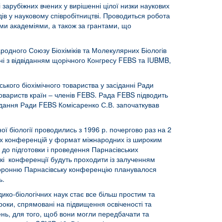
 зарубіжних вчених у вирішенні цілої низки наукових
в у науковому співробітництві. Проводиться робота
ими академіями, а також за грантами, що
ародного Союзу Біохіміків та Молекулярних Біологів
ні з відвіданням щорічного Конгресу FEBS та IUBMB,
ького біохімічного товариства у засіданні Ради
товариств країн ‒ членів FEBS. Рада FEBS підводить
асідання Ради FEBS Комісаренко С.В. започаткував
ої біології проводились з 1996 р. почергово раз на 2
ких конференцій у формат міжнародних із широким
 до підготовки і проведення Парнасівських
кі конференції будуть проходити із залученням
сторонню Парнасівську конференцію планувалося
ь.
ико-біологічних наук стає все більш простим та
роки, спрямовані на підвищення освіченості та
жень, для того, щоб вони могли передбачати та