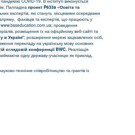
пандемію COVID-19. В інституті виконується
 ім. Палладіна
проект P633a «Освіта та
ьних експертів, які стануть місцевими осередками
напряму, фахівців та експертів, що працюють у
у
www.bsseducation.com.ua
; проведення
ріалів, розміщення їх на офіційному веб-сайті та
у в Україні
"; розширення мережі зацікавлених осіб,
овження перекладу на українську мову основних
тій оглядовій конференції BWC.
Реалізація
 приймаючи одну державу-учасницю як приклад.
ауково-технічне співробітництво та грантів із