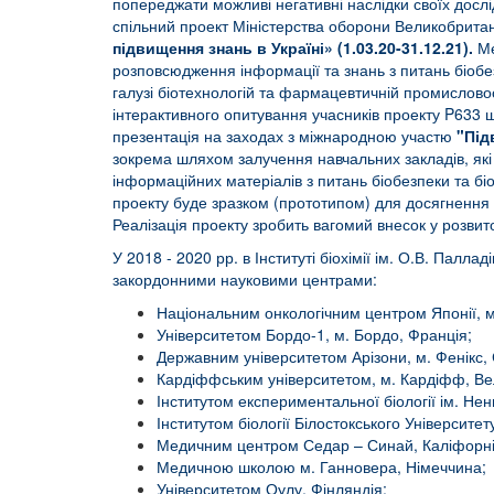
попереджати можливі негативні наслідки своїх досл
спільний проект Міністерства оборони Великобританії
підвищення знань в Україні» (1.03.20-31.12.21).
Ме
розповсюдження інформації та знань з питань біобез
галузі біотехнологій та фармацевтичній промислово
інтерактивного опитування учасників проекту P633 щ
презентація на заходах з міжнародною участю
"Під
зокрема шляхом залучення навчальних закладів, які
інформаційних матеріалів з питань біобезпеки та б
проекту буде зразком (прототипом) для досягнення 
Реалізація проекту зробить вагомий внесок у розвито
У 2018 - 2020 рр. в Інституті біохімії ім. О.В. Палл
закордонними науковими центрами:
Національним онкологічним центром Японії, м
Університетом Бордо-1, м. Бордо, Франція;
Державним університетом Арізони, м. Фенікс,
Кардіффським університетом, м. Кардіфф, Ве
Інститутом експериментальної біології ім. Не
Інститутом біології Білостокського Університе
Медичним центром Седар – Синай, Каліфорн
Медичною школою м. Ганновера, Німеччина;
Університетом Оулу, Фінляндія;