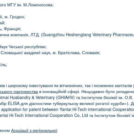
ького МГУ ім. М.Ломоносова;
ї, м. Гродно;
ай;
, Франція;
на компанія, ЛТД. (Guangzhou Heshengtang Veterinary Pharmaceuti
аук Чеської республіки;
Словацької академії наук, м. Братіслава, Словакія;
їль;
ів і широкому інвестуванні як вітчизняних, так і іноземних капіталів
ського партнерства
в інноваційній сфері. Нещодавно було укладено 
nimal Husbandry & Veterinary (GHIAHV) та Інститутом біохімії ім. О
“Набір ELISA для діагностики туберкульозу великої рогатої худоби»). 
pplication for patent between Yantai Hi-Tech international Cooperation
tai Hi-Tech International Cooperation Co, Ltd та Інститутом біохімії 
членом
Асоціації з регіональної