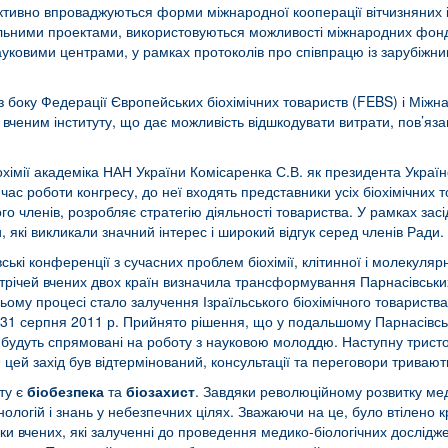
 активно впроваджуються форми міжнародної кооперації вітчизняних і
льними проектами, використовуються можливості міжнародних фонді
науковими центрами, у рамках протоколів про співпрацю із зарубіжн
з боку Федерації Європейських біохімічних товариств (FEBS) і Міжн
ченим інституту, що дає можливість відшкодувати витрати, пов’яза
хімії академіка НАН України Комісаренка С.В. як президента Українс
 час роботи конгресу, до неї входять представники усіх біохімічних 
його членів, розробляє стратегію діяльності товариства. У рамках з
 які викликали значний інтерес і широкий відгук серед членів Ради.
ські конференції з сучасних проблем біохімії, клітинної і молекулярн
зустрічей вчених двох країн визначила трансформування Парнасівсь
му процесі стало залучення Ізраїльського біохімічного товариства
 31 серпня 2011 р. Прийнято рішення, що у подальшому Парнасівсь
 та будуть спрямовані на роботу з науковою молоддю. Наступну три
цей захід був відтермінований, консультації та переговори тривают
ту є
біобезпека
та
біозахист
. Завдяки революційному розвитку мед
ологій і знань у небезпечних цілях. Зважаючи на це, було втілено к
тики вчених, які залученні до проведення медико-біологічних дослід