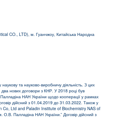
cal CO., LTD), м. Гуанчжоу, Китайська Народна
 у наукову та науково-виробничу діяльність. З цих
два нових договори з КНР. У 2018 році був
.В. Палладіна НАН України щодо кооперації у рамках
Договір дійсний з 01.04.2019 до 31.03.2022. Також у
 Co, Ltd and Paladin Institute of Biochemistry NAS of
ім. О.В. Палладіна НАН України.” Договір дійсний з