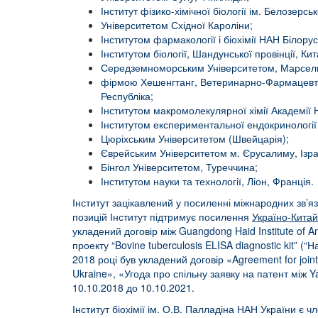
Інститут фізико-хімічної біології ім. Белозерс
Університетом Східної Кароліни;
Інститутом фармакології і біохімії НАН Білорусі
Інститутом біології, Шандунської провінції, Кит
Середземноморським Університетом, Марсель
фірмою Хешенгтанг, Ветеринарно-Фармацевтич
Республіка;
Інститутом макромолекулярної хімії Академії Н
Інститутом експериментальної ендокринології 
Цюріхським Університетом (Швейцарія);
Єврейським Університетом м. Єрусалиму, Ізра
Бінгол Університетом, Туреччина;
Інститутом науки та технології, Ліон, Франція.
Інститут зацікавлений у посиленні міжнародних зв’язк
позицій Інститут підтримує посилення
Україно-Китай
укладений договір між Guangdong Haid Institute of A
проекту “Bovine tuberculosis ELISA diagnostic kit” (
2018 році був укладений договір «Agreement for joint a
Ukraine», «Угода про спільну заявку на патент між Yan
10.10.2018 до 10.10.2021.
Інститут біохімії ім. О.В. Палладіна НАН України є 