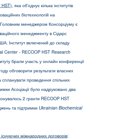
P HST)
, яка об'єднує кілька інститутів
оваційних біотехнологій на
к. Головним менеджером Консорціуму є
оваційного менеджменту в Сідарс
ША. Інститут включений до складу
ical Center - RЕCOOP HST Research
ституту брали участь у онлайн конференції
агоду обговорити результати власних
а спланувати проведення спільних
римки Асоціації було надруковано два
 виконувалось 2 гранти RECOOP HST
джень та підтримки
Ukrainian
Biochemical
 існуючих міжнародних договорів
: