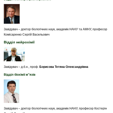
Завідувач – доктор біологічних наук, академік НАНУ та АМНУ, професор
Комісаренко Сергій Васильович
Відділ нейрохімії
Завідувач – д.б.н.,
проф
.
Борисова Тетяна Олександрівна
Відділ біохімії м''язів
Завідувач – доктор біологічних наук,
академік НАНУ
, професор Костерін