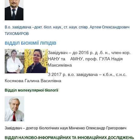
В.о. завідувача –докт. біол. наук., ст. наук. співр. Артем Олександрович
ТИХОМИРОВ
ВІДДІЛ БІОХІМІЇ ЛІПІДІВ
Завідувач – до 2016 р. д .б. н., член-кор.
НАНУ та АМНУ, проф. ГУЛА Надія
Максимівна
З 2017 р. в.о. завідувача – к.б.н., с.н.с.
Косякова Галина Василівна
Відділ молекулярної біології
Завідувач – доктор біологічних наук Мінченко Олександр Григорович
ВІДДІЛ НАУКОВО-ІНФОРМАЦІЙНИХ ТА ІННОВАЦІЙНИХ ДОСЛІДЖЕНЬ