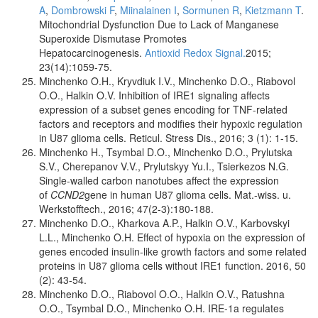
A
,
Dombrowski F
,
Miinalainen I
,
Sormunen R
,
Kietzmann T
.
Mitochondrial Dysfunction Due to Lack of Manganese
Superoxide Dismutase Promotes
Hepatocarcinogenesis.
Antioxid Redox Signal.
2015;
23(14):1059-75.
Minchenko O.H., Kryvdiuk I.V., Minchenko D.O., Riabovol
O.O., Halkin O.V. Inhibition of IRE1 signaling affects
expression of a subset genes encoding for TNF-related
factors and receptors and modifies their hypoxic regulation
in U87 glioma cells. Reticul. Stress Dis., 2016; 3 (1): 1-15.
Minchenko H., Tsymbal D.O., Minchenko D.O., Prylutska
S.V., Cherepanov V.V., Prylutskyy Yu.I., Tsierkezos N.G.
Single-walled carbon nanotubes affect the expression
of
CCND2
gene in human U87 glioma cells. Mat.-wiss. u.
Werkstofftech., 2016; 47(2-3):180-188.
Minchenko D.O., Kharkova A.P., Halkin O.V., Karbovskyi
L.L., Minchenko O.H. Effect of hypoxia on the expression of
genes encoded insulin-like growth factors and some related
proteins in U87 glioma cells without IRE1 function.
2016, 50
(2): 43-54.
Minchenko D.O., Riabovol O.O., Halkin O.V., Ratushna
O.O., Tsymbal D.O., Minchenko O.H. IRE-1a regulates