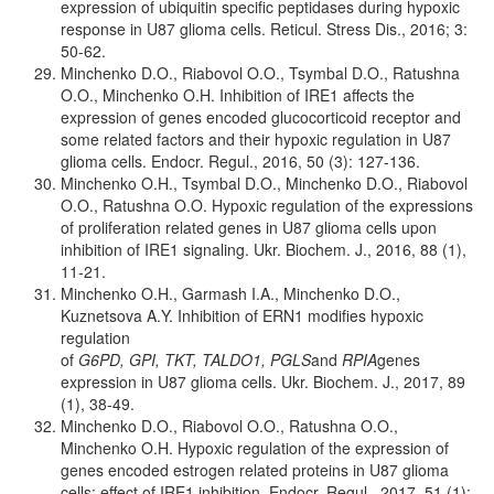
expression of ubiquitin specific peptidases during hypoxic
response in U87 glioma cells. Reticul. Stress Dis., 2016; 3:
50-62.
Minchenko D.O., Riabovol O.O., Tsymbal D.O., Ratushna
O.O., Minchenko O.H. Inhibition of IRE1 affects the
expression of genes encoded glucocorticoid receptor and
some related factors and their hypoxic regulation in U87
glioma cells. Endocr. Regul., 2016, 50 (3): 127-136.
Minchenko O.H., Tsymbal D.O., Minchenko D.O., Riabovol
O.O., Ratushna O.O. Hypoxic regulation of the expressions
of proliferation related genes in U87 glioma cells upon
inhibition of IRE1 signaling. Ukr. Biochem. J., 2016, 88 (1),
11-21.
Minchenko O.H., Garmash I.A., Minchenko D.O.,
Kuznetsova A.Y. Inhibition of ERN1 modifies hypoxic
regulation
of
G6PD, GPI, TKT, TALDO1, PGLS
and
RPIA
genes
expression in U87 glioma cells. Ukr. Biochem. J., 2017, 89
(1), 38-49.
Minchenko D.O., Riabovol O.O., Ratushna O.O.,
Minchenko O.H. Hypoxic regulation of the expression of
genes encoded estrogen related proteins in U87 glioma
cells: effect of IRE1 inhibition. Endocr. Regul., 2017, 51 (1):