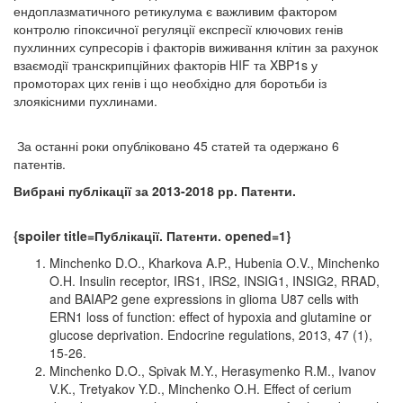
ендоплазматичного ретикулума є важливим фактором
контролю гіпоксичної регуляції експресії ключових генів
пухлинних супресорів і факторів виживання клітин за рахунок
взаємодії транскрипційних факторів HIF та XBP1s у
промоторах цих генів і що необхідно для боротьби із
злоякісними пухлинами.
За останні роки опубліковано 45 статей та одержано 6
патентів.
Вибрані публікації за 2013-2018 рр. Патенти.
{spoiler title=Публікації. Патенти. opened=1}
Minchenko D.O., Kharkova A.P., Hubenia O.V., Minchenko
O.H. Insulin receptor, IRS1, IRS2, INSIG1, INSIG2, RRAD,
and BAIAP2 gene expressions in glioma U87 cells with
ERN1 loss of function: effect of hypoxia and glutamine or
glucose deprivation. Endocrine regulations, 2013, 47 (1),
15-26.
Minchenko D.O., Spivak M.Y., Herasymenko R.M., Ivanov
V.K., Tretyakov Y.D., Minchenko O.H. Effect of cerium