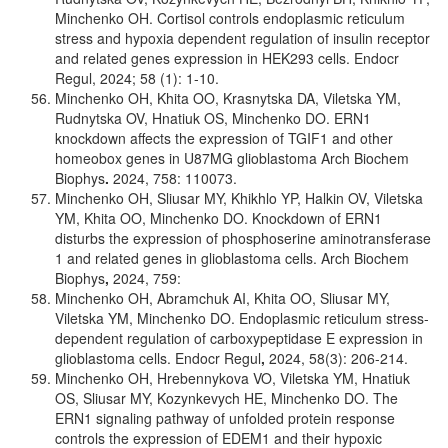
Minchenko OH. Cortisol controls endoplasmic reticulum
stress and hypoxia dependent regulation of insulin receptor
and related genes expression in HEK293 cells. Endocr
Regul, 2024; 58 (1): 1-10.
Minchenko OH, Khita OO, Krasnytska DA, Viletska YM,
Rudnytska OV, Hnatiuk OS, Minchenko DO. ERN1
knockdown affects the expression of TGIF1 and other
homeobox genes in U87MG glioblastoma Arch Biochem
Biophys
.
2024, 758: 110073.
Minchenko OH, Sliusar MY, Khikhlo YP, Halkin OV, Viletska
YM, Khita OO, Minchenko DO. Knockdown of ERN1
disturbs the expression of phosphoserine aminotransferase
1 and related genes in glioblastoma cells. Arch Biochem
Biophys
,
2024, 759:
Minchenko OH, Abramchuk AI, Khita OO, Sliusar MY,
Viletska YM, Minchenko DO. Endoplasmic reticulum stress-
dependent regulation of carboxypeptidase E expression in
glioblastoma cells. Endocr Regul
,
2024, 58(3): 206-214.
Minchenko OH, Hrebennykova VO, Viletska YM, Hnatiuk
OS, Sliusar MY, Kozynkevych HE, Minchenko DO. The
ERN1 signaling pathway of unfolded protein response
controls the expression of EDEM1 and their hypoxic