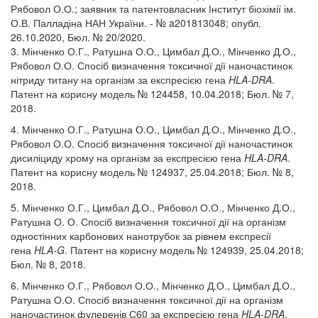
Рябовол О.О.; заявник та патентовласник Інститут біохімії ім.
О.В. Палладіна НАН України. - № a201813048; опубл.
26.10.2020, Бюл. № 20/2020.
3. Мінченко О.Г., Ратушна О.О., Цимбал Д.О., Мінченко Д.О.,
Рябовол О.О. Спосіб визначення токсичної дії наночастинок
нітриду титану на організм за експресією гена
HLA-DRA
.
Патент на корисну модель № 124458, 10.04.2018; Бюл. № 7,
2018.
4. Мінченко О.Г., Ратушна О.О., Цимбал Д.О., Мінченко Д.О.,
Рябовол О.О. Спосіб визначення токсичної дії наночастинок
дисиліциду хрому на організм за експресією гена
HLA-DRA
.
Патент на корисну модель № 124937, 25.04.2018; Бюл. № 8,
2018.
5. Мінченко О.Г., Цимбал Д.О., Рябовол О.О., Мінченко Д.О.,
Ратушна О. О. Спосіб визначення токсичної дії на організм
одностінних карбонових нанотрубок за рівнем експресії
гена
HLA-G
. Патент на корисну модель № 124939, 25.04.2018;
Бюл. № 8, 2018.
6. Мінченко О.Г., Рябовол О.О., Мінченко Д.О., Цимбал Д.О.,
Ратушна О.О. Спосіб визначення токсичної дії на організм
наночастинок фулеренів С60 за експресією гена
HLA-DRA
.