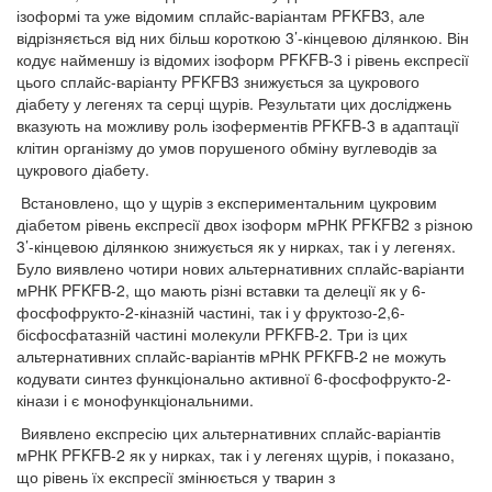
ізоформі та уже відомим сплайс-варіантам PFKFB3, але
відрізняється від них більш короткою 3’-кінцевою ділянкою. Він
кодує найменшу із відомих ізоформ PFKFB-3 і рівень експресії
цього сплайс-варіанту PFKFB3 знижується за цукрового
діабету у легенях та серці щурів. Результати цих досліджень
вказують на можливу роль ізоферментів PFKFB-3 в адаптації
клітин організму до умов порушеного обміну вуглеводів за
цукрового діабету.
Встановлено, що у щурів з експериментальним цукровим
діабетом рівень експресії двох ізоформ мРНК PFKFB2 з різною
3’-кінцевою ділянкою знижується як у нирках, так і у легенях.
Було виявлено чотири нових альтернативних сплайс-варіанти
мРНК PFKFB-2, що мають різні вставки та делеції як у 6-
фосфофрукто-2-кіназній частині, так і у фруктозо-2,6-
бісфосфатазній частині молекули PFKFB-2. Три із цих
альтернативних сплайс-варіантів мРНК PFKFB-2 не можуть
кодувати синтез функціонально активної 6-фосфофрукто-2-
кінази і є монофункціональними.
Виявлено експресію цих альтернативних сплайс-варіантів
мРНК PFKFB-2 як у нирках, так і у легенях щурів, і показано,
що рівень їх експресії змінюється у тварин з