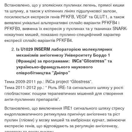
Встановлено, що у злоякісних пухлинах легень, прямої кишки
та шлунку, а також у клітинних лініях підшлункової залози,
посилюється експресія генів PFKFB, VEGF та GLUT1, а також
виявлені унікальні альтернативні сплайс-варіанти PFKFB4 і
PFKFB3, вивчена їх експресія у пухлинах та у тканинах SNARK-
нокаутних мишей, показано пухлино-специфічний характер
експресії сплайс-варіантів PFKFB4.
Із U1029 INSERM лабораторією молекулярних
механізмів ангіогенезу Університету Бордо 1
(Франція) за програмами: INCa“Gliostress” та
українсько-французького наукового
співробітництва “Дніпро”
Тема 2009-2011 рр.: INCa project “Gliostress”.
Тема 2011-2012 рр.: “ Роль IRE-1a сигнального шляху у рості
гліобластоми: пошуки терапевтичних мішеней для створення
анти-пухлинних препаратів”.
Встановлено, що виключення IRE1 сигнального шляху стресу
ендоплазматичного ретикулума пригнічує ангіогенез та ріст
пухлин (гліоми) у мозку мишей та ембріонах курчат, змінюючи
експресію генів, що відповідають за регуляцію ангіогенезу,
апоптозу та росту пухлин.