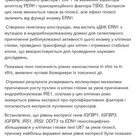
апоптозу PERР і транскрипційного фактора TBX2. Експресія
цих генів змінюється також за гіпоксії, але ефект гіпоксії
залежить від функції ензиму ERN1.
Створено генетичну конструкцію, яка містить кДНК ERN1 з
мутацією в ендорибонуклеазному домені для селективного
пригнічення рибонуклеазної активності цього ензиму у клітинах
гліоми, проведено трансфекції цих клітин і отримано стабільні
клони, що використовуються для проведення наукових
досліджень.
Показана гено-токсичність різних наночастинок in vivo та in
vitro, виявлені чутливі біомаркери їх токсичної дії.
Отримані результати розкривають молекулярні механізми
пригнічення росту пухлин із клітин гліоми за умов пригнічення
ендорибонуклеази IRE1, оскільки у цих клітинах різко
знижується рівень експресії про-проліферативних факторів і
посилюється експресія пухлинних супресорів.
Встановлено, що рівень експресії генів
IGFBP
1,
IGFBP
3,
IGFBP
6,
IRS
1,
IRS
2,
DDIT
3
та
EDN
1
геноспецифічно
збільшувався у клітинах гліоми лінії U87 за умов гіпоксії,
причому найбільш виражені зміни рівня експресії були показані