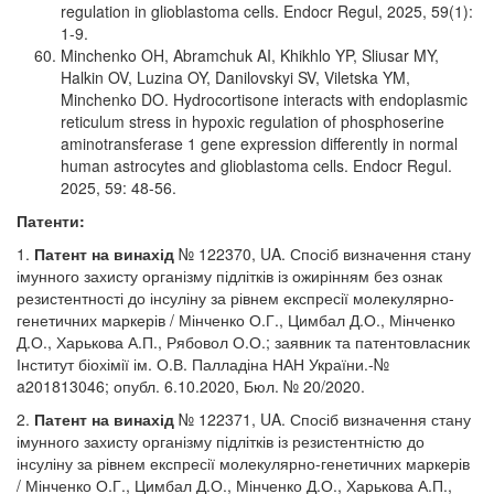
regulation in glioblastoma cells. Endocr Regul, 2025, 59(1):
1-9.
Minchenko OH, Abramchuk AI, Khikhlo YP, Sliusar MY,
Halkin OV, Luzina OY, Danilovskyi SV, Viletska YM,
Minchenko DO. Hydrocortisone interacts with endoplasmic
reticulum stress in hypoxic regulation of phosphoserine
aminotransferase 1 gene expression differently in normal
human astrocytes and glioblastoma cells. Endocr Regul.
2025, 59: 48-56.
Патенти:
1.
Патент на винахід
№ 122370, UA. Спосіб визначення стану
імунного захисту організму підлітків із ожирінням без ознак
резистентності до інсуліну за рівнем експресії молекулярно-
генетичних маркерів / Мінченко О.Г., Цимбал Д.О., Мінченко
Д.О., Харькова А.П., Рябовол О.О.; заявник та патентовласник
Інститут біохімії ім. О.В. Палладіна НАН України.-№
a201813046; опубл. 6.10.2020, Бюл. № 20/2020.
2.
Патент на винахід
№ 122371, UA. Спосіб визначення стану
імунного захисту організму підлітків із резистентністю до
інсуліну за рівнем експресії молекулярно-генетичних маркерів
/ Мінченко О.Г., Цимбал Д.О., Мінченко Д.О., Харькова А.П.,