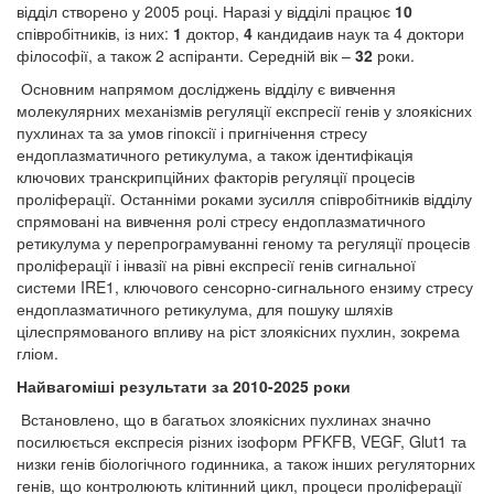
відділ створено у 2005 році. Наразі у відділі працює
10
співробітників, із них:
1
доктор,
4
кандидаив наук та 4 доктори
філософії, а також 2 аспіранти. Середній вік –
32
роки.
Основним напрямом досліджень відділу є вивчення
молекулярних механізмів регуляції експресії генів у злоякісних
пухлинах та за умов гіпоксії і пригнічення стресу
ендоплазматичного ретикулума, а також ідентифікація
ключових транскрипційних факторів регуляції процесів
проліферації. Останніми роками зусилля співробітників відділу
спрямовані на вивчення ролі стресу ендоплазматичного
ретикулума у перепрограмуванні геному та регуляції процесів
проліферації і інвазії на рівні експресії генів сигнальної
системи IRE1, ключового сенсорно-сигнального ензиму стресу
ендоплазматичного ретикулума, для пошуку шляхів
цілеспрямованого впливу на ріст злоякісних пухлин, зокрема
гліом.
Найвагоміші результати за 2010-2025 роки
Встановлено, що в багатьох злоякісних пухлинах значно
посилюється експресія різних ізоформ PFKFB, VEGF, Glut1 та
низки генів біологічного годинника, а також інших регуляторних
генів, що контролюють клітинний цикл, процеси проліферації