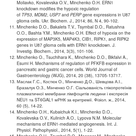
Moliavko, Kovalevska O.V., Minchenko O.H. ERN1
knockdown modifies the hypoxic regulation
of
TP53
,
MDM2
,
USP7
and
PERP
gene expressions in U87
glioma cells. Ukr. Biochem. J., 2014; 86, N 4, 90-102.
Minchenko D.O., Bakalets T.V., Tsymbal D.O., Ratushna
O.O., Bashta Y.M., Minchenko O.H. Effect of hypoxia on the
expression of MAP3K5, MAP4K3, CIB1, RIPK1, and RIPK2
genes in U87 glioma cells with ERN1 knockdown. J.
Investig. Biochem., 2014, 3(3), 101-106.
Minchenko O., Tsuchihara K., Minchenko D.O., Bikfalvi A.,
Esumi H. Mechanisms of regulation of PFKFB expression in
pancreatic and gastric cancer cells. World Journal of
Gastroenterology (WJG), 2014, 20 (38), 13705-13717.
Маслак Г.С., Костюк О., Мінченко Д.О., Шевцова А.І.,
Бразалук О.З., Мінченко О.Г. Сіальованість глікопротеїнів
плазматичної мембрани лімфоцитів людини і експресія
NEU1 та ST6GAL1 мРНК за еритремії. Фізіол. ж., 2014,
60 (5), 14-22.
Minchenko O.H., Kubaichuk K.I., Minchenko D.O.,
Kovalevska O.V., Kulinich A.O., Lypova N.M. Molecular
mechanisms of ERN1-mediated angiogenesis. Int. J.
Physiol. Pathophysiol., 2014, 5(1), 1-22.