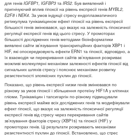
для генів
IGFBP
1,
IGFBP
3
та
IRS
2.
Був виявлений і
пригнічуючий вплив гіпоксії на рівень експресії генів
MYBL
2,
E
2
F
8
і
N
EK
4
. За умов індукції стресу ендоплазматичного
ретикулума тунікаміцином ефект гіпоксії на рівень експресії
більшості генів змінювався, що вказує на залежність гіпоксичної
регуляції експресії генів від цього стресу. У промоторах
більшості досліджених генів методами біоінформатики
виявлені сайти зв’язування транскрипційних факторів XBP1 і
HIF, які опосередковують ефекти ERN1 та гіпоксії, відповідно, а
їх взаємодія чи перекривання сайтів зв’язування розкриває
можливі молекулярні механізми залежності ефектів гіпоксії від
сигнальних шляхів стресу і пояснює механізми розвитку
резистентності злоякісних пухлин до гіпоксії.
Показано, що рівень експресії низки генів змінювався по
різному за умов гіпоксії і збільшення протеїну HIF1A у клітинах
гліоми
.
Тунікаміцин і тапсигаргін по-різному підвищували
рівень експресії майже всіх досліджених генів та модифікували
ефект гіпоксії, що вказує на залежність гіпоксичної регуляції
експресії генів від стресу через перекривання сайтів
зв’язування факторів стресу (XBP1s) та гіпоксії (HIF) у
промоторах генів. Ці результати розкривають механізми
резистентності пухлин до гіпоксії. Встановлено, що стрес