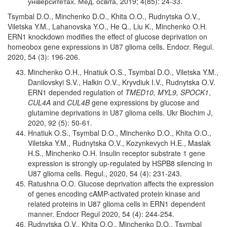
університетах. Мед. освіта, 2019; 4(85): 24-33.
Tsymbal D.O., Minchenko D.O., Khita O.O., Rudnytska O.V.,
Viletska Y.M., Lahanovska Y.O., He Q., Liu K., Minchenko O.H.
ERN1 knockdown modifies the effect of glucose deprivation on
homeobox gene expressions in U87 glioma cells. Endocr. Regul.
2020, 54 (3): 196-206.
Minchenko O.H., Hnatiuk O.S., Tsymbal D.O., Viletska Y.M.,
Danilovskyi S.V., Halkin O.V., Kryvdiuk I.V., Rudnytska O.V.
ERN1 depended regulation of
TMED10, MYL9, SPOCK1
,
CUL4A
and
CUL4B
gene expressions by glucose and
glutamine deprivations in U87 glioma cells. Ukr Biochim J,
2020, 92 (5): 50-61.
Hnatiuk O.S., Tsymbal D.O., Minchenko D.O., Khita O.O.,
Viletska Y.M., Rudnytska O.V., Kozynkevych H.E., Maslak
H.S., Minchenko O.H. Insulin receptor substrate 1 gene
expression is strongly up-regulated by HSPB8 silencing in
U87 glioma cells. Regul., 2020, 54 (4): 231-243.
Ratushna O.O. Glucose deprivation affects the expression
of genes encoding cAMP-activated protein kinase and
related proteins in U87 glioma cells in ERN1 dependent
manner. Endocr Regul 2020, 54 (4): 244-254.
Rudnytska O.V., Khita O.O., Minchenko D.O., Tsymbal