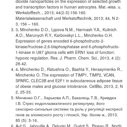
dioxide nanoparticles on the expression of selected growth
and transcription factors in human astrocytes. Mat.-wiss. u.
Werkstofftech.., 2013; 44(2-3):156-160.
Materialwissenschaft und Werkstofftechnik, 2013; 44, N 2-
3, 156 – 160.
3
.
Minchenko D.O., Lypova N.M., Harmash Y.A., Kulinich
A.O., Marunych R.Y., Karbovskyi L.L., Minchenko О.H.
Expression of genes encoded 6-phosphofructo-2-
kinase/fructose-2,6-bisphosphatase and 6-phosphofructo-
1-kinase in U87 glioma cells with ERN1 loss of function:
hypoxic regulation. Res. J. Pharm. Chem. Sci., 2013, 4 (2):
28-42.
4
.
Minchenko D., Ratushna O., Bashta Y., Herasymenko R.,
Minchenko O. The expression of TIMP1, TIMP2, VCAN,
SPARC, CLEC3B and E2F1 in subcutaneous adipose tissue
of obese males and glucose intolerance. CellBio, 2013, 2, N
2, 25-33.
Мінченко О.Г., Харькова А.П., Бакалець Т.В., Кривдюк
І.В. Cтрес ендоплазматичного ретикулуму, його
сенсорно-сигнальні системи та роль у регуляції експресії
генів за злоякісного росту і гіпоксії
.
Укр. біохім ж., 2013,
85 (5): 5-16.
Auf G., Jabouille A., Delugin M., Guérit S., Pineau R., North