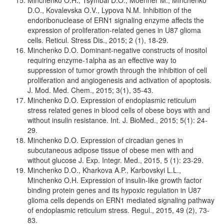
Minchenko O.H., Tsymbal D.O., Moenner M., Minchenko
D.O., Kovalevska O.V., Lypova N.M. Inhibition of the
endoribonuclease of ERN1 signaling enzyme affects the
expression of proliferation-related genes in U87 glioma
cells. Reticul. Stress Dis., 2015; 2 (1), 18-29.
Minchenko D.O. Dominant-negative constructs of inositol
requiring enzyme-1alpha as an effective way to
suppression of tumor growth through the inhibition of cell
proliferation and angiogenesis and activation of apoptosis.
J. Mod. Med. Chem., 2015; 3(1), 35-43.
Minchenko D.O. Expression of endoplasmic reticulum
stress related genes in blood cells of obese boys with and
without insulin resistance. Int. J. BioMed., 2015; 5(1): 24-
29.
Minchenko D.O. Expression of circadian genes in
subcutaneous adipose tissue of obese men with and
without glucose J. Exp. Integr. Med., 2015, 5 (1): 23-29.
Minchenko D.O., Kharkova A.P., Karbovskyi L.L.,
Minchenko O.H. Expression of insulin-like growth factor
binding protein genes and its hypoxic regulation in U87
glioma cells depends on ERN1 mediated signaling pathway
of endoplasmic reticulum stress. Regul., 2015, 49 (2), 73-
83.