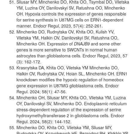
Sliusar MY, Minchenko DO, Khita OO, Tsymbal DO, Viletska
YM, Luzina OY, Danilovskyi SV, Ratushna OO, Minchenko
OH. Hypoxia controls the expression of genes responsible
for serine synthesis in U87MG cells on ERN1-dependent
manner. Endocr Regul, 2023, 57(4): 252-261.
Minchenko DO, Rudnytska OV, Khita OO, Kulish YV,
Viletska YM, Halkin OV, Danilovskyi SV, Ratushna OO,
Minchenko OH. Expression of
DNAJB9
and some other
genes is more sensitive to SWCNTs in normal human
astrocytes than glioblastoma cells. Endocr Regul, 2023, 57
(3): 162-172.
Krasnytska DA, Khita OO, Viletska YM Minchenko DO,
Halkin OV, Rudnytska OV, Hoian SL, Minchenko OH. ERN1
knockdown modifies the hypoxic regulation of homeobox
gene expression in U87MG glioblastoma cells. Endocr
Regul. 2024; 58(1): 47-56.
Minchenko OH, Sliusar MY, Khita OO, Viletska YM, Luzina
OY, Danilovskyi SV, Minchenko DO. Endoplasmic reticulum
stress-dependent regulation of the expression of serine
hydroxymethyltransferase 2 in glioblastoma cells. Endocr
Regul. 2024, 58(2): 144-152.
Minchenko DO, Khita OO, Viletska YM, Sliusar MY,
Rudnytska OV, Kozynkevych HE, Bezrodnyi BH, Khikhlo YP,