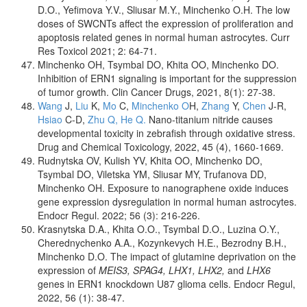
D.O., Yeﬁmova Y.V., Sliusar M.Y., Minchenko O.H. The low
doses of SWCNTs affect the expression of proliferation and
apoptosis related genes in normal human astrocytes. Curr
Res Toxicol 2021; 2: 64-71.
Minchenko OH, Tsymbal DO, Khita OO, Minchenko DO.
Inhibition of ERN1 signaling is important for the suppression
of tumor growth. Clin Cancer Drugs, 2021, 8(1): 27-38.
Wang
J,
Liu
K,
Mo
C,
Minchenko O
H,
Zhang
Y,
Chen
J-R,
Hsiao
C-D,
Zhu Q,
He Q.
Nano-titanium nitride causes
developmental toxicity in zebrafish through oxidative stress.
Drug and Chemical Toxicology, 2022, 45 (4), 1660-1669.
Rudnytska OV, Kulish YV, Khita OO, Minchenko DO,
Tsymbal DO, Viletska YM, Sliusar MY, Trufanova DD,
Minchenko OH. Exposure to nanographene oxide induces
gene expression dysregulation in normal human astrocytes.
Endocr Regul. 2022; 56 (3): 216-226.
Krasnytska D.A., Khita O.O., Tsymbal D.O., Luzina O.Y.,
Cherednychenko A.A., Kozynkevych H.E., Bezrodny B.H.,
Minchenko D.O. The impact of glutamine deprivation on the
expression of
MEIS3, SPAG4, LHX1, LHX2,
and
LHX6
genes in ERN1 knockdown U87 glioma cells. Endocr Regul,
2022, 56 (1): 38-47.