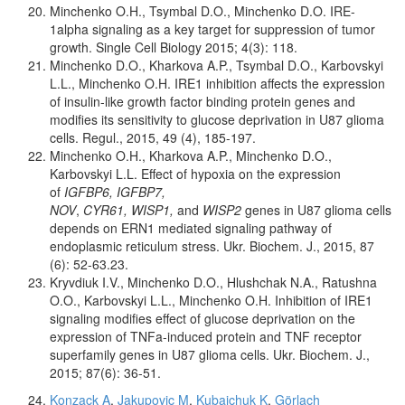
Minchenko O.H., Tsymbal D.O., Minchenko D.O. IRE-
1alpha signaling as a key target for suppression of tumor
growth. Single Cell Biology 2015; 4(3): 118.
Minchenko D.O., Kharkova A.P., Tsymbal D.O., Karbovskyi
L.L., Minchenko O.H. IRE1 inhibition affects the expression
of insulin-like growth factor binding protein genes and
modifies its sensitivity to glucose deprivation in U87 glioma
cells. Regul., 2015, 49 (4), 185-197.
Minchenko O.H., Kharkova A.P., Minchenko D.O.,
Karbovskyi L.L. Effect of hypoxia on the expression
of
IGFBP6, IGFBP7,
NOV
,
CYR61,
WISP1,
and
WISP2
genes in U87 glioma cells
depends on ERN1 mediated signaling pathway of
endoplasmic reticulum stress. Ukr. Biochem. J., 2015, 87
(6): 52-63.23.
Kryvdiuk I.V., Minchenko D.O., Hlushchak N.A., Ratushna
O.O., Karbovskyi L.L., Minchenko O.H. Inhibition of IRE1
signaling modifies effect of glucose deprivation on the
expression of TNFa-induced protein and TNF receptor
superfamily genes in U87 glioma cells. Ukr. Biochem. J.,
2015; 87(6): 36-51.
Konzack A
,
Jakupovic M
,
Kubaichuk K
,
Görlach