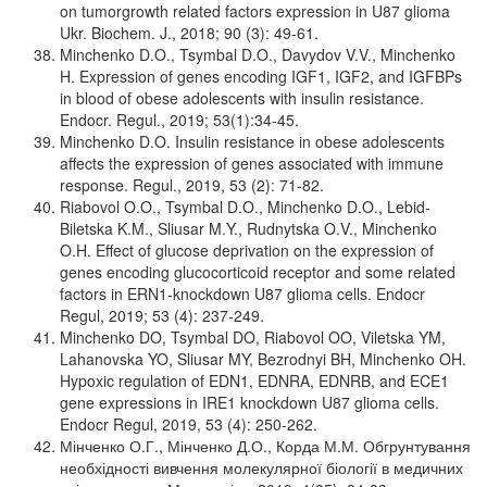
on tumorgrowth related factors expression in U87 glioma
Ukr. Biochem. J., 2018; 90 (3): 49-61.
Minchenko D.O., Tsymbal D.O., Davydov V.V., Minchenko
H. Expression of genes encoding IGF1, IGF2, and IGFBPs
in blood of obese adolescents with insulin resistance.
Endocr. Regul., 2019; 53(1):34-45.
Minchenko D.O. Insulin resistance in obese adolescents
affects the expression of genes associated with immune
response. Regul., 2019, 53 (2): 71-82.
Riabovol O.O., Tsymbal D.O., Minchenko D.O., Lebid-
Biletska K.M., Sliusar M.Y., Rudnytska O.V., Minchenko
O.H. Effect of glucose deprivation on the expression of
genes encoding glucocorticoid receptor and some related
factors in ERN1-knockdown U87 glioma cells. Endocr
Regul, 2019; 53 (4): 237-249.
Minchenko DO, Tsymbal DO, Riabovol OO, Viletska YM,
Lahanovska YO, Sliusar MY, Bezrodnyi BH, Minchenko OH.
Hypoxic regulation of EDN1, EDNRA, EDNRB, and ECE1
gene expressions in IRE1 knockdown U87 glioma cells.
Endocr Regul, 2019, 53 (4): 250-262.
Мінченко О.Г., Мінченко Д.О., Корда М.М. Обгрунтування
необхідності вивчення молекулярної біології в медичних