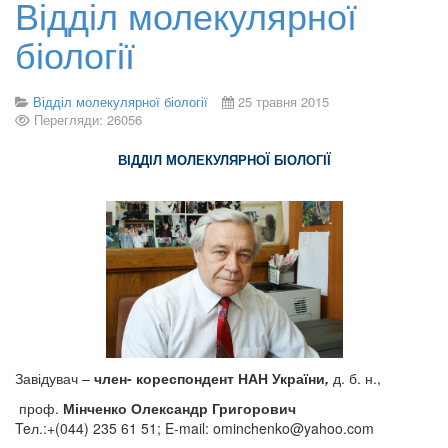
Відділ молекулярної
біології
Відділ молекулярної біології
25 травня 2015
Перегляди: 26056
ВІДДІЛ МОЛЕКУЛЯРНОЇ БІОЛОГІЇ
Завідувач –
член- кореспондент НАН України
,
д. б. н.,
проф.
Мінченко Олександр Григорович
Teл.:+(044) 235 61 51; E-mail:
ominchenko@yahoo.com