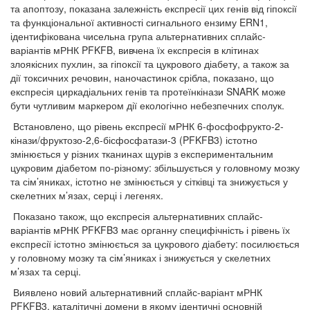
та апоптозу, показана залежність експресії цих генів від гіпоксії
та функціональної активності сигнального ензиму ERN1,
ідентифікована чисельна група альтернативних сплайс-
варіантів мРНК PFKFB, вивчена їх експресія в клітинах
злоякісних пухлин, за гіпоксії та цукрового діабету, а також за
дії токсичних речовин, наночастинок срібла, показано, що
експресія циркадіальних генів та протеїнкінази SNARK може
бути чутливим маркером дії екологічно небезпечних сполук.
Встановлено, що рівень експресії мРНК 6-фосфофрукто-2-
кінази/фруктозо-2,6-бісфосфатази-3 (PFKFB3) істотно
змінюється у різних тканинах щурів з експериментальним
цукровим діабетом по-різному: збільшується у головному мозку
та сім’яниках, істотно не змінюється у сітківці та знижується у
скелетних м’язах, серці і легенях.
Показано також, що експресія альтернативних сплайс-
варіантів мРНК PFKFB3 має органну специфічність і рівень їх
експресії істотно змінюється за цукрового діабету: посилюється
у головному мозку та сім’яниках і знижується у скелетних
м’язах та серці.
Виявлено новий альтернативний сплайс-варіант мРНК
PFKFB3, каталітичні домени в якому ідентичні основній