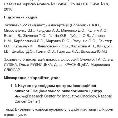
Патент на корисну модель № 124940, 25.04.2018; Бюл. № 8,
2018.
Підготовка кадрів
Захищено 22 кандидатські дисертації (Бобарикіна А.Ю.,
Михальченко В.Г., Кундієва А.В., Мінченко Д.О., Кулініч А.О.,
Божко І.В., Зінченко Т.О., Галкін О.В., Губеня О.В., Липова
Н.М., Карбовський Л.Л., Марунич Р.Ю., Ратушна О.О., Гойстер
О.С., Кубайчук К.І., Даніловський С.В., Харькова А.П., Кривдюк
І.В., Цимбал Д.О., Галкін О.В., Гармаш Я.А., Вілецька Ю.М.)
Захищено 5 дисертацій доктора філософії: Олена ХІТА, Ольга
ЛУЗІНА, Ольга РУДНИЦЬКА, Дар’я КРАСНИЦЬКА, Мирослава
СЛЮСАР.
Міжнародне співробітництво:
З Науково-дослідним центром інноваційної
онкології Національного онкологічного центру
Японії
(Research Center for Innovative Oncology, National
Cancer Center)
Тема: Вивчення експресії пухлино-специфічних генів та їх ролі
в рості пухлин.