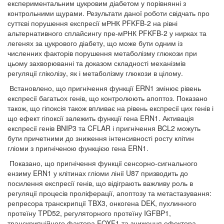
експериментальним цукровим діабетом у порівнянні з
контрольними щурами. Результати даної роботи свідчать про
суттєві порушення експресії мРНК PFKFB-2 на рівні
альтернативного сплайсингу пре-мРНК PFKFB-2 у нирках та
легенях за цукрового діабету, що може бути одним із
численних факторів порушення метаболізму глюкози при
цьому захворюванні та доказом складності механізмів
регуляції гліколізу, як і метаболізму глюкози в цілому.
Встановлено, що пригнічення функції ERN1 змінює рівень
експресії багатьох генів, що контролюють апоптоз. Показано
також, що гіпоксія також впливає на рівень експресії цих генів і
що ефект гіпоксії залежить функції гена ERN1. Активація
експресії генів BNIP3 та CFLAR і пригнічення BCL2 можуть
бути причетними до зниження інтенсивності росту клітин
гліоми з пригніченою функцією гена ERN1.
Показано, що пригнічення функції сенсорно-сигнального
ензиму ERN1 у клітинах гліоми лінії U87 призводить до
посилення експресії генів, що відіграють важливу роль в
регуляції процесів проліферації, апоптозу та метастазування:
репресора транскрипції TBX3, онкогена DEK, пухлинного
протеїну TPD52, регуляторного протеїну IGFBP1,
транскрипційного фактора FOXF1 та зниження ефектора