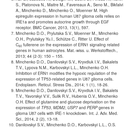
S., Platonova N., Maitre M., Favereaux A., Seno M., Bikfalvi
A., Minchenko D., Minchenko O., Moenner M. High
epiregulin expression in human U87 glioma cells relies on
IRE1a and promotes autocrine growth through EGF
receptor. BMC Cancer, 2013, 13(1), 597.
Minchenko D.O., Prylutska S.V., Moenner M., Minchenko
O.H., Prylutskyy Yu.I., Schütze C., Ritter U. Effect of
C
fullerene on the expression of ERN1 signaling related
60
genes in human astrocytes. Mat.-wiss. u. Werkstofftech.,
2013; 44 (2-3): 150 – 155.
Minchenko D.O., Danilovskyi S.V., Kryvdiuk I.V., Bakalets
T.V., Lypova N.M., Karbovskyi L.L., Minchenko O.H.
Inhibition of ERN1 modifies the hypoxic regulation of the
expression of TP53-related genes in U87 glioma cells.
Endoplasm. Reticul. Stress Dis., 2014; 1 (1), 18-26.
Minchenko D.O., Danilovskyi S.V., Kryvdiuk I.V., Bakalets
T.V., Yavorskyi V.V., Sulik R.V., Hubenia O.V., Minchenko
O.H. Effect of glutamine and glucose deprivation on the
expression of
TP53
,
MDM2
,
USP7
and
PERP
genes in
glioma U87 cells with IRE-1 knockdown. Int. J. Adv. Med.
Sci., 2014, 2 (2), 13-18.
Danilovskyi S.V., Minchenko D.O., Karbovskyi L.L., O.S.