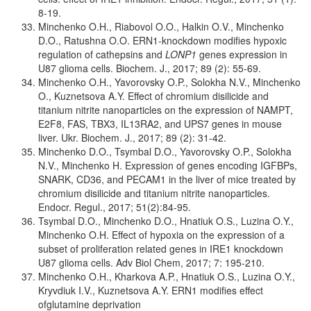
8-19.
Minchenko O.H., Riabovol O.O., Halkin O.V., Minchenko
D.O., Ratushna O.O. ERN1-knockdown modifies hypoxic
regulation of cathepsins and
LONP1
genes expression in
U87 glioma cells. Biochem. J., 2017; 89 (2): 55-69.
Minchenko O.H., Yavorovsky O.P., Solokha N.V., Minchenko
O., Kuznetsova A.Y. Effect of chromium disilicide and
titanium nitrite nanoparticles on the expression of NAMPT,
E2F8, FAS, TBX3, IL13RA2, and UPS7 genes in mouse
liver. Ukr. Biochem. J., 2017; 89 (2): 31-42.
Minchenko D.O., Tsymbal D.O., Yavorovsky O.P., Solokha
N.V., Minchenko H. Expression of genes encoding IGFBPs,
SNARK, CD36, and PECAM1 in the liver of mice treated by
chromium disilicide and titanium nitrite nanoparticles.
Endocr. Regul., 2017; 51(2):84-95.
Tsymbal D.O., Minchenko D.O., Hnatiuk O.S., Luzina O.Y.,
Minchenko O.H. Effect of hypoxia on the expression of a
subset of proliferation related genes in IRE1 knockdown
U87 glioma cells. Adv Biol Chem, 2017; 7: 195-210.
Minchenko O.H., Kharkova A.P., Hnatiuk O.S., Luzina O.Y.,
Kryvdiuk I.V., Kuznetsova A.Y. ERN1 modifies effect
ofglutamine deprivation