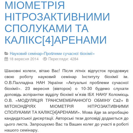
МІОМЕТРІЯ
НІТРОЗАКТИВНИМИ
СПОЛУКАМИ ТА
КАЛІКС[4]АРЕНАМИ
Науковий семінар«Проблеми сучасної біохімії»
18 вересня 2014
Перегляди: 4284
Шановні колеги, вітаю Вас! Після літніх відпусток продовжує
свою роботу науковий семінар Інституту біохімії ім.
О.В.Палладіна НАН України «Актуальні проблеми сучасної
біохімії». 23 вересня (вівторок) о 10-30 будемо слухати
доповідь аспірантки відділу біохімії м’язів ІБХ НАНУ Коломієць
О.В. «МОДУЛЯЦІЯ ТРАНСМЕМБРАННОГО ОБМІНУ Сa2+ В
МІТОХОНДРІЯХ МІОМЕТРІЯ НІТРОЗАКТИВНИМИ
СПОЛУКАМИ ТА КАЛІКС[4]АРЕНАМИ». Мова йде за апробацію
кандидатської дисертації. Авторські тези доповіді додаються до
цього листа. Запрошуємо Вас та Ваших колег до участі в роботі
нашого семінару.