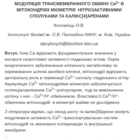
2+
МОДУЛЯЦІЯ ТРАНСМЕМБРАННОГО ОБМІНУ С
a
В
МІТОХОНДРІЯХ МІОМЕТРІЯ НІТРОЗАКТИВНИМИ
СПОЛУКАМИ ТА КАЛІКС[4]АРЕНАМИ
Коломієць О.В.
Інститут біохімії ім. О.В. Палладіна НАНУ, м. Київ, Україна
danylovych@biochem.kiev.ua
Вступ.
Іони Са відіграють фундаментальне значення у
контролі скоротливої активності гладеньких м'язів. Окрім
енергетичного забезпечення клітинного метаболізму та
перемикання шляхів загибелі клітини, мітохондрії відіграють
2+
центральну роль в термінації Са
-сигналу гладенького м'язу.
2+
Акумуляція Са
мітохондріями міометрія забезпечується
2+
потенціалзалежним Са
-уніпортером, тоді як вивільнення
2+
+
2+
+
катіону з них - Са
/Н
-обмінником. Властивості Са
/Н
-
обмінника мітохондрій в міометрії майже не досліджено.
З літератури відомо, що оксид азоту та калікс[4]арени можуть
2+
модулювати активність Са
-транспортувальних систем
мітохондрій та змінювати поляризацію їх внутрішньої
мембрани.