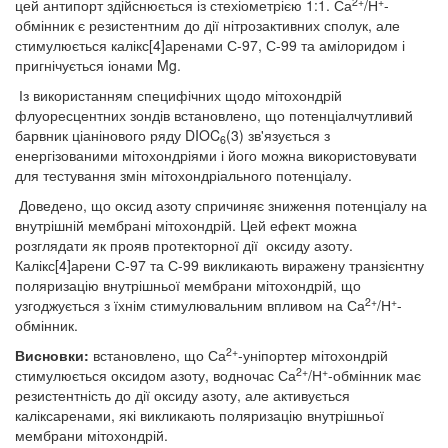
2+
+
цей антипорт здійснюється із стехіометрією 1:1. Са
/Н
-
обмінник є резистентним до дії нітрозактивних сполук, але
стимулюється калікс[4]аренами С-97, С-99 та амілоридом і
пригнічується іонами Mg.
Із використанням специфічних щодо мітохондрій
флуоресцентних зондів встановлено, що потенціалчутливий
барвник ціанінового ряду DIOC
(3) зв'язується з
6
енергізованими мітохондріями і його можна використовувати
для тестування змін мітохондріального потенціалу.
Доведено, що оксид азоту спричиняє зниження потенціалу на
внутрішній мембрані мітохондрій. Цей ефект можна
розглядати як прояв протекторної дії оксиду азоту.
Калікс[4]арени С-97 та С-99 викликають виражену транзієнтну
поляризацію внутрішньої мембрани мітохондрій, що
2+
+
узгоджується з їхнім стимулювальним впливом на Са
/Н
-
обмінник.
2+
Висновки:
встановлено, що Са
-уніпортер мітохондрій
2+
+
стимулюється оксидом азоту, водночас Са
/Н
-обмінник має
резистентність до дії оксиду азоту, але активується
каліксаренами, які викликають поляризацію внутрішньої
мембрани мітохондрій.