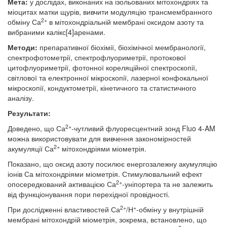
Мета:
у дослідах, виконаних на ізольованих мітохондріях та
міоцитах матки щурів, вивчити модуляцію трансмембранного
2+
обміну Са
в мітохондріальній мембрані оксидом азоту та
вибраними калікс[4]аренами.
Методи:
препаративної біохімії, біохімічної мембранології,
спектрофотометрії, спектрофлуориметрії, протокової
цитофлуориметрії, фотонної кореляційної спектроскопії,
світлової та електронної мікроскопії, лазерної конфокальної
мікроскопії, кондуктометрії, кінетичного та статистичного
аналізу.
Результати:
2+
Доведено, що Са
-чутливий флуоресцентний зонд Fluo 4-AM
можна використовувати для вивчення закономірностей
2+
акумуляції Са
мітохондріями міометрія.
Показано, що оксид азоту посилює енергозалежну акумуляцію
іонів Са мітохондріями міометрія. Стимулювальний ефект
2+
опосередкований активацією Са
-уніпортера та не залежить
від функціонування пори перехідної провідності.
2+
+
При дослідженні властивостей Са
/Н
-обміну у внутрішній
мембрані мітохондрій міометрія, зокрема, встановлено, що