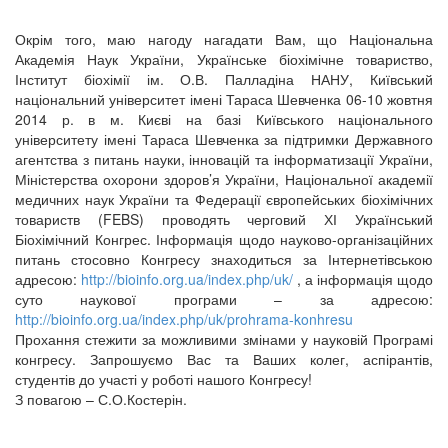
Окрім того, маю нагоду нагадати Вам, що Національна
Академія Наук України, Українське біохімічне товариство,
Інститут біохімії ім. О.В. Палладіна НАНУ, Київський
національний університет імені Тараса Шевченка 06-10 жовтня
2014 р. в м. Києві на базі Київського національного
університету імені Тараса Шевченка за підтримки Державного
агентства з питань науки, інновацій та інформатизації України,
Міністерства охорони здоров’я України, Національної академії
медичних наук України та Федерації європейських біохімічних
товариств (FEBS) проводять черговий ХІ Український
Біохімічний Конгрес. Інформація щодо науково-організаційних
питань стосовно Конгресу знаходиться за Інтернетівською
адресою:
http://bioinfo.org.ua/index.php/uk/
, а інформація щодо
суто наукової програми – за адресою:
http://bioinfo.org.ua/index.php/uk/prohrama-konhresu
Прохання стежити за можливими змінами у науковій Програмі
конгресу. Запрошуємо Вас та Ваших колег, аспірантів,
студентів до участі у роботі нашого Конгресу!
З повагою – С.О.Костерін.