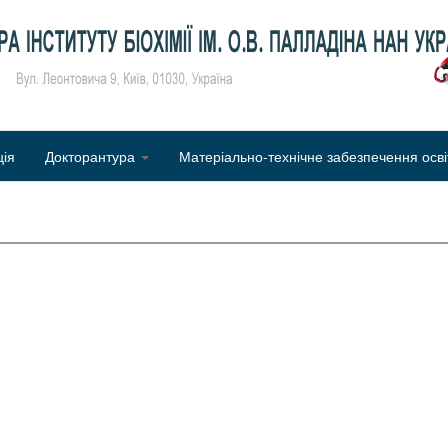
Об
ція
Докторантура
Матеріально-технічне забезпечення осві