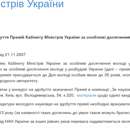
стрів України
ття Премій Кабінету Міністрів України за особливі досягнення
від 21.11.2007
 Кабінету Міністрів України за особливі досягнення молоді у
и за особливі досягнення молоді у розбудові України (далі – премі
мія присуджується до Дня молоді особам віком до 35 років, особ
ародного авторитету.
їни у конкурсі на здобуття зазначеної Премії в номінації „За науков
м. Київ, вул. Володимирська, 54, к.320,
матеріали
щодо однієї канд
датури молодого науковця на здобуття премії необхідно врахувати 
3 року (за наявності таких досягнень до уваги також можуть братис
 від НАН України за інших рівних умов перевага надаватиметься мол