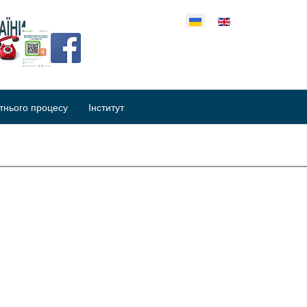
еріть свою мову
тнього процесу
Інститут