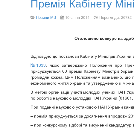
Премія Кабінету Міні
Новини МВ
10 січня 2014
Перегляди: 26732
Оголошено конкурс на здобу
Відповідно до постанови Кабінету Міністрів України 
№1333
, якою затверджено Положення про Премію
присуджуються 60 премій Кабінету Міністрів Україн
громадян кожна. Цим Положенням визначено, що пре
економічного життя України та утвердженню її міжн
З метою організації участі молодих учених НАН Укра
по роботі з науковою молоддю НАН України (01601, 
При поданні науковою установою НАН України канди
– премія присуджується за досягнення впродовж 201
– при конкурсному відборі та висуненні кандидатур