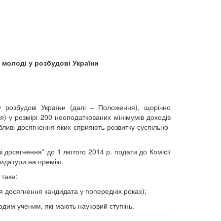
 молоді у розбудові України
 розбудові України (далі – Положення), щорічно
я) у розмірі 200 неоподаткованих мінімумів доходів
ливі досягнення яких сприяють розвитку суспільно-
і досягнення” до 1 лютого 2014 р. подати до Комісії
идатури на премію.
таке:
я досягнення кандидата у попередніх роках);
одим ученим, які мають науковий ступінь.