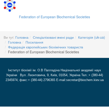
Federation of European Biochemical Societies
Ви тут:
Головна
Спеціалізовані вчені ради
Категорія (uk-ua)
Головна
Посилання
Федерація європейських біохімічних товариств
Federation of European Biochemical Societies
Інститут біохімії ім. О.В Палладіна Національної академії наук
України Вул. Леонтовича, 9, Київ, 01054, Україна Тел.:+ (380-44)
2345974; факс:+ (380-44) 2796365 E-mail:secretar@biochem.kiev.ua