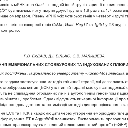
аявність мРНК гена
Gast
– в жодній іншій групі тварин її не виявлен
gfb
1
був нижчим, ніж у тварин другої групи в 1,8 разів та 1,7 разів в
ше омепразол. Рівень мРНК усіх чотирьох генів у четвертій групі 
ється зміною експресії генів
Cckbr
,
Gast
,
Reg
1
?
та
Tgfb
1
у ПЗ щурів, 
о контролю.
Г.В. БУДАШ
, Д.І. БІЛЬКО, С.В. МАЛИШЕВА
НЯ ЕМБРІОНАЛЬНИХ СТОВБУРОВИХ ТА ІНДУКОВАНИХ ПЛЮРИП
их досліджень Національного університету «Києво-Могилянська ак
 завдяки застосуванню методів клітинної терапії, які дозволяють о
стовбурових клітин (ЕСК) у клітинній терапії має суттєві недоліки:
 та не співпадіння отриманих ліній з аутологічним генотипом пацієн
ирішити ці проблеми. Однак відсутність вичерпної інформації про в
ідності дослідження та оптимізації методів диференціювання в ка
 ЕСК та ІПСК в кардіоміоцити через утворення ембріоїдних тілець 
од формування ЕТ в AggreWell планшетах. Експерименти проводили 
промотора експресували зелений флюорисцентний протеїн (eGFP). 