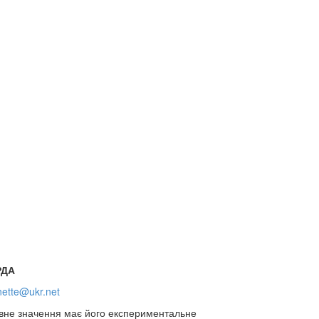
РДА
ette@ukr.net
нівне значення має його експериментальне