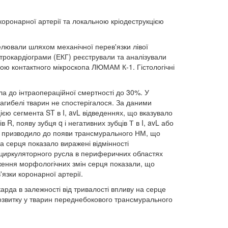
коронарної артерії та локальною кріодеструкцією
лювали шляхом механічної перев'язки лівої
ктрокардіограми (ЕКГ) реєстрували та аналізували
ою контактного мікроскопа ЛЮМАМ К-1. Гістологічні
ла до інтраопераційної смертності до 30%. У
загибелі тварин не спостерігалося. За даними
ією сегмента ST в I, avL відведеннях, що вказувало
, появу зубця q і негативних зубців Т в I, avL або
сек призводило до появи трансмурального НМ, що
а серця показало виражені відмінності
роциркуляторного русла в периферичних областях
дження морфологічних змін серця показали, що
'язки коронарної артерії.
арда в залежності від тривалості впливу на серце
озвитку у тварин переднебокового трансмурального