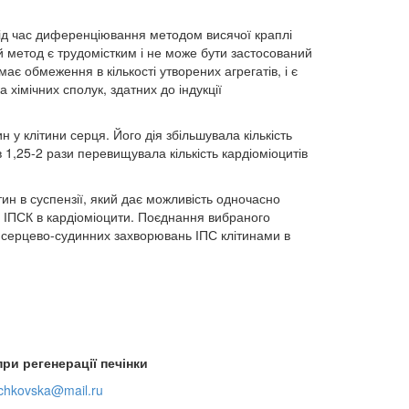
д час диференціювання методом висячої краплі
 метод є трудомістким і не може бути застосований
є обмеження в кількості утворених агрегатів, і є
хімічних сполук, здатних до індукції
 клітини серця. Його дія збільшувала кількість
 1,25-2 рази перевищувала кількість кардіоміоцитів
н в суспензії, який дає можливість одночасно
 ІПСК в кардіоміоцити. Поєднання вибраного
 серцево-судинних захворювань ІПС клітинами в
ри регенерації печінки
chkovska@mail.ru