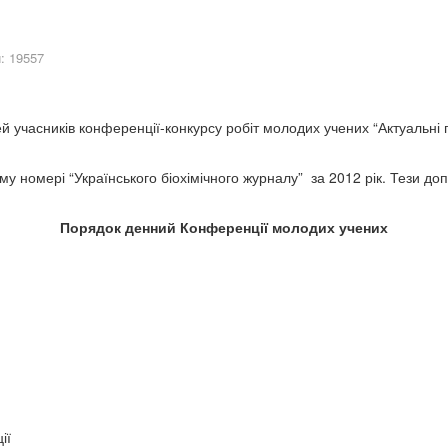
: 19557
й учасників конференції-конкурсу робіт молодих учених “Актуальні п
у номері “Українського біохімічного журналу” за 2012 рік. Тези доп
Порядок денний Конференції молодих учених
ії