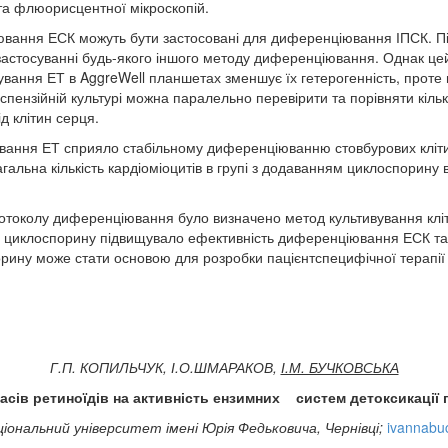
а флюорисцентної мікроскопій.
ання ЕСК можуть бути застосовані для диференціювання ІПСК. Пі
застосуванні будь-якого іншого методу диференціювання. Однак цей
ння ЕТ в AggreWell планшетах зменшує їх гетерогенність, проте ма
ензійній культурі можна паралельно перевірити та порівняти кілька 
д клітин серця.
ання ЕТ сприяло стабільному диференціюванню стовбурових клітин у
альна кількість кардіоміоцитів в групі з додаванням циклоспорину в
околу диференціювання було визначено метод культивування кліти
ння циклоспорину підвищувало ефективність диференціювання ЕСК та
ину може стати основою для розробки пацієнтспецифічної терапії
Г.П. КОПИЛЬЧУК, І.О.ШМАРАКОВ,
І.М. БУЧКОВСЬКА
асів ретиноїдів на активність ензимних систем детоксикації п
ціональний університет імені Юрія Федьковича, Чернівці;
ivannabu