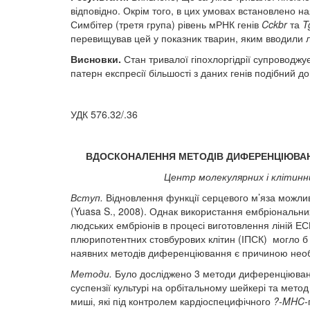
відповідно. Окрім того, в цих умовах встановлено н
Симбітер (третя група) рівень мРНК генів
Cckbr
та
T
перевищував цей у показник тварин, яким вводили ли
Висновки.
Стан тривалої гіпохлоргідрії супроводжу
патерн експресії більшості з даних генів подібний д
УДК 576.32/.36
ВДОСКОНАЛЕННЯ МЕТОДІВ ДИФЕРЕНЦІЮВАН
Центр молекулярних і клітинн
Вступ.
Відновлення функції серцевого м’яза можливо
(Yuasa S., 2008). Однак використання ембріональних 
людських ембріонів в процесі виготовлення ліній ЕСК
плюрипотентних стовбурових клітин (ІПСК) могло б в
наявних методів диференціювання є причиною необх
Методи.
Було досліджено 3 методи диференціювання
суспензії культурі на орбітальному шейкері та мет
миші, які під контролем кардіоспецифічного
?
-
MHC
-