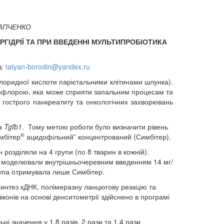
ТАПЧЕНКО
РГІДРІЇ ТА ПРИ ВВЕДЕННІ МУЛЬТИПРОБІОТИКА
в;
tatyan-borodin@yandex.ru
хлоридної кислоти парієтальними клітинами шлунка).
ікрофлорою, яка може сприяти запальним процесам та
у гострого панкреатиту та онкологічних захворювань
а
Tgfb
1
. Тому метою роботи було визначити рівень
®
имбітер
ацидофільний” концентрований (Симбітер).
 розділяли на 4 групи (по 8 тварин в кожній).
рію моделювали внутрішньочеревним введенням 14 мг/
група отримувала лише Симбітер.
Синтез кДНК, полімеразну ланцюгову реакцію та
іконів на основі денситометрії здійснено в програмі
і значення у 1,8 разів, 2 рази та 1,4 рази