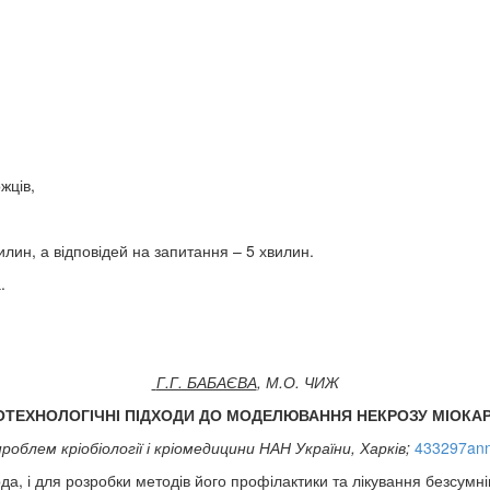
жців,
лин, а відповідей на запитання – 5 хвилин.
.
Г.Г. БАБАЄВА
, М.О. ЧИЖ
ОТЕХНОЛОГІЧНІ ПІДХОДИ ДО МОДЕЛЮВАННЯ
НЕКРОЗУ МІОКА
облем кріобіології і кріомедицини НАН України, Харків;
433297ann
рда, і для розробки методів його профілактики та лікування безсум