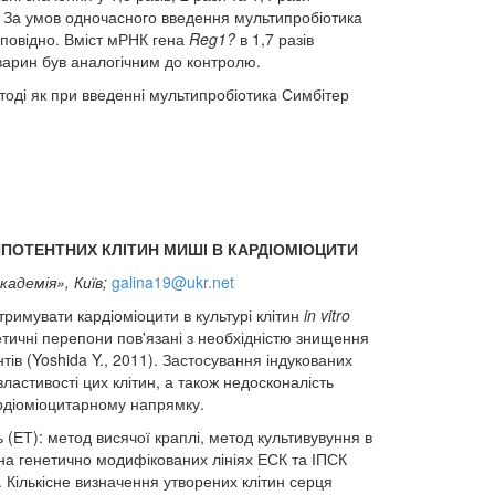
о. За умов одночасного введення мультипробіотика
ідповідно. Вміст мРНК гена
Reg
1
?
в 1,7 разів
тварин був аналогічним до контролю.
тоді як при введенні мультипробіотика Симбітер
ОТЕНТНИХ КЛІТИН МИШІ В КАРДІОМІОЦИТИ
адемія», Київ;
galina19@ukr.net
тримувати кардіоміоцити в культурі клітин
in
vitro
 етичні перепони пов'язані з необхідністю знищення
тів (Yoshida Y., 2011). Застосування індукованих
ластивості цих клітин, а також недосконалість
рдіоміоцитарному напрямку.
(ЕТ): метод висячої краплі, метод культивувуння в
на генетично модифікованих лініях ЕСК та ІПСК
Кількісне визначення утворених клітин серця