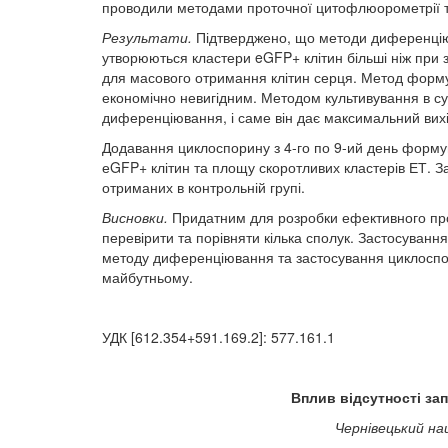
проводили методами проточної цитофлюорометрії т
Результати.
Підтверджено, що методи диференціюв
утворюються кластери eGFP+ клітин більші ніж при 
для масового отримання клітин серця. Метод формува
економічно невигідним. Методом культивування в сусп
диференціювання, і саме він дає максимальний вихі
Додавання циклоспорину з 4-го по 9-ий день формув
еGFP+ клітин та площу скоротливих кластерів ЕТ. Заг
отриманих в контрольній групі.
Висновки.
Придатним для розробки ефективного прот
перевірити та порівняти кілька сполук. Застосува
методу диференціювання та застосування циклоспор
майбутньому.
УДК [612.354+591.169.2]: 577.161.1
Вплив відсутності зап
Чернівецький на