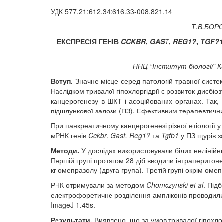
УДК 577.21:612.34:616.33-008.821.14
Т.В.БОР
ЕКСПРЕСІЯ ГЕНІВ
CCKBR
,
GAST
,
REG
1
?
,
TGF?
ННЦ
“
Інститут біології
”
К
Вступ.
Значне місце серед патологій травної систем
Наслідком тривалої гіпохлоргідрії є розвиток дисб
канцерогенезу в ШКТ і асоційованих органах. Так, 
підшлункової залози (ПЗ). Ефективним терапевтични
При панкреатичному канцерогенезі різної етіології 
мРНК генів
Cckbr
,
Gast
,
Reg
1
?
та
Tgfb
1
у ПЗ щурів з
Методи.
У дослідах використовували білих нелінійни
Першій групі протягом 28 діб вводили інтраперитон
кг омепразолу (друга група). Третій групі окрім ом
РНК отримували за методом
Chomczynski
et
al
. Під
електрофоретичне розділення ампліконів проводили
ImageJ 1.45s.
Результати.
Виявлено, що за умов тривалої гіпохлор