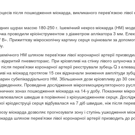
оцесів після пошкодження міокарда, викликаного перев'язкою лівої 
дних щурах масою 180-250 г. Ішемічний некроз міокарда (НМ) моде
ночка проводили кріоінструментом з діаметром аплікатора 3 мм. Еле
 В». Прижиттєву мікроскопічну картину серця оцінювали за допомог
у.
шемічного НМ шляхом перев'язки лівої коронарної артерії призводи
 відкритий пневмоторакс. При кріовпливі на стінку лівого шлуночка 
ісля перев'язки коронарної артерії реєстрували зубець Q з елевац
 на міокард протягом 15 сек відзначали зниження амплітуди зубців R
у тварин субепікардіального НМ. Збільшення дози кріовпливу до 30 
відведеннях. Проведене дослідження мікрогемоциркуляторного русл
раничних зонах пошкодження міокарда на 14-у добу. Показники мік
ідновлювалися швидше в порівнянні з кріоушкодженням серця. Дослі
ї кріодеструціі серця відбувалася на 7 діб швидше, ніж після перев
озу міокарда дозволяє прогнозувати зону і ступінь ушкодження міок
арда шляхом перев'язки лівої коронарної артерії призводить до р