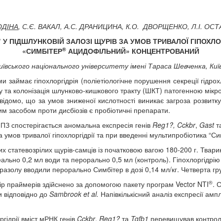
ОДІНА
,
С.Є. ВАКАЛ
,
А.С. ДРАНИЦИНА
,
К.О. ДВОРЩЕНКО
,
Л.І. ОС
1
У ПІДШЛУНКОВІЙ ЗАЛОЗІ ЩУРІВ ЗА УМОВ ТРИВАЛОЇ ГІПОХЛО
®
«СИМБІТЕР
АЦИДОФІЛЬНИЙ» КОНЦЕНТРОВАНИЙ
иївського національного університету імені Тараса Шевченка, Киї
и займає гіпохлоргідрія (поліетіологічне порушення секреції гідро
іозу та колонізація шлунково-кишкового тракту (ШКТ) патогенною м
відомо, що за умов зниженої кислотності виникає загроза розвитк
м засобом проти дисбіозів є пробіотичні препарати.
у ПЗ спостерігається аномальна експресія генів
Reg
1
?
,
Cckbr
,
Gast
т
а умов тривалої гіпохлоргідрії та при введенні мультипробіотика “С
х статевозрілих щурів-самців із початковою вагою 180-200 г. Тварин
еально 0,2 мл води та перорально 0,5 мл (контроль). Гіпохлоргід
епразолу вводили перорально Симбітер в дозі 0,14 мл/кг. Четверта 
®
бір праймерів здійснено за допомогою пакету програм Vector NTI
. 
 відповідно до
Sambrook
et
al
.
Напівкількісний аналіз експресії ампл
гідрії вміст мРНК генів
Cckbr
,
Reg
1
?
та
Tgfb
1
перевищував контрольн