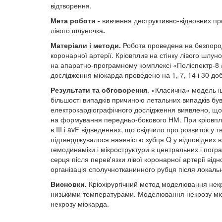
відтворення.
Мета роботи -
вивчення деструктивно-відновних пр
лівого шлуночка
.
Матеріали і методи.
Робота проведена на безпоро
коронарної артерії. Кріовплив на стінку лівого шлу
на апаратно-програмному комплексі «Поліспектр-8 /
дослідження міокарда проведено на 1, 7, 14 і 30 доб
Результати та обговорення
. «Класична» модель і
більшості випадків причиною летальних випадків був
електрокардіографічного дослідження виявлено, що п
на формування передньо-бокового НМ. При кріовпливі
в III і avF відведеннях, що свідчило про розвиток 
підтверджувалося наявністю зубця Q у відповідних 
гемодинаміки і мікроструктури в центральних і пог
серця після перев'язки лівої коронарної артерії в
організація сполучнотканинного рубця після локально
Висновки.
Кріохірургічний метод моделювання некр
низькими температурами. Моделювання некрозу міок
некрозу міокарда.