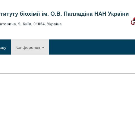
Об
аду
Конференціі