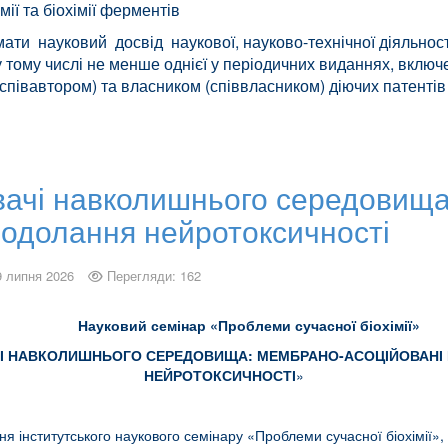
мії та біохімії ферментів
ати науковий досвід наукової, науково-технічної діяльност
, у тому числі не менше однієї у періодичних виданнях, вклю
співавтором) та власником (співвласником) діючих патентів
ачі навколишнього середовища
подолання нейротоксичності
9 липня 2026
Перегляди: 162
Науковий семінар «Проблеми сучасної біохімії»
І НАВКОЛИШНЬОГО СЕРЕДОВИЩА: МЕМБРАНО-АСОЦІЙОВАНІ М
НЕЙРОТОКСИЧНОСТІ
»
я інститутського наукового семінару «Проблеми сучасної біохімії»