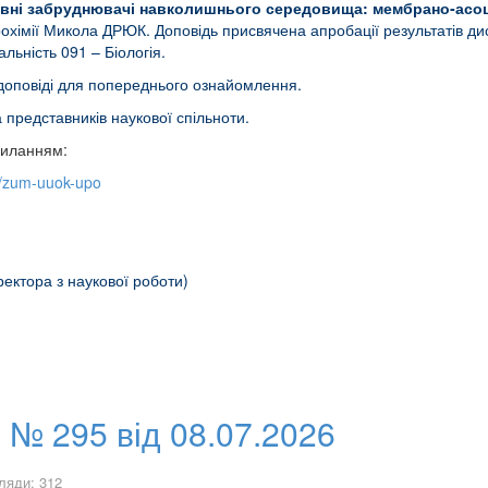
вні забруднювачі навколишнього середовища: мембрано‑асоці
рохімії Микола ДРЮК. Доповідь присвячена апробації результатів ди
альність 091 – Біологія.
 доповіді для попереднього ознайомлення.
а представників наукової спільноти.
силанням:
m/zum-uuok-upo
ректора з наукової роботи)
 № 295 від 08.07.2026
ляди: 312