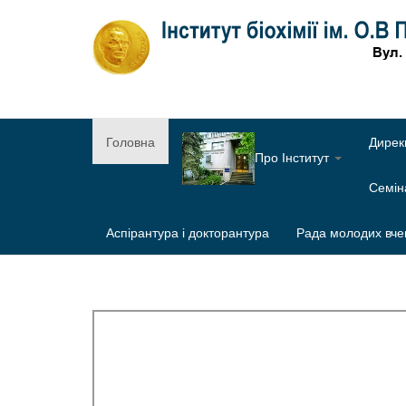
Головна
Дирек
Про Інститут
Семі
Аспірантура і докторантура
Рада молодих вче