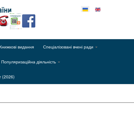
еріть свою мову
Книжкові видання
Спеціалізовані вчені ради
Популяризаційна діяльність
т (2026)