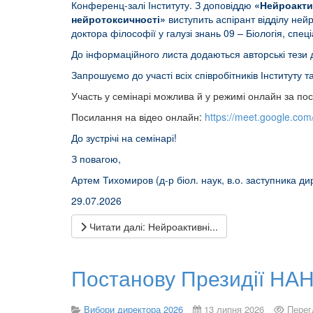
Конференц‑залі Інституту. З доповіддю
«Нейроакти
нейротоксичності»
виступить аспірант відділу ней
доктора філософії у галузі знань 09 – Біологія, спеці
До інформаційного листа додаються авторські тези
Запрошуємо до участі всіх співробітників Інституту т
Участь у семінарі можлива й у режимі онлайн за по
Посилання на відео онлайн:
https://meet.google.co
До зустрічі на семінарі!
З повагою,
Артем Тихомиров (д-р біол. наук, в.о. заступника ди
29.07.2026
Читати далі: Нейроактивні...
Постанову Президії НАН
Вибори директора 2026
13 липня 2026
Перег