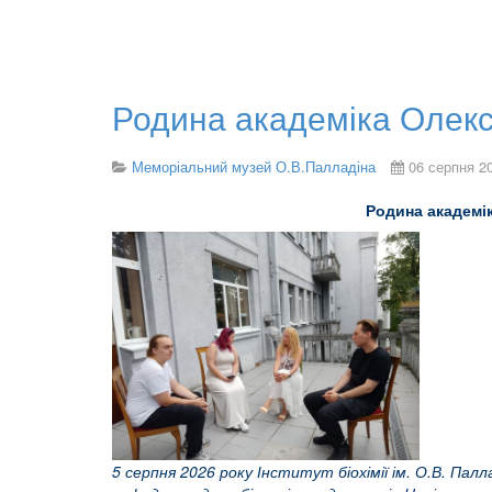
Родина академіка Олек
Меморіальний музей О.В.Палладіна
06 серпня 2
Родина академік
5 серпня 2026 року Інститут біохімії ім. О.В. Па