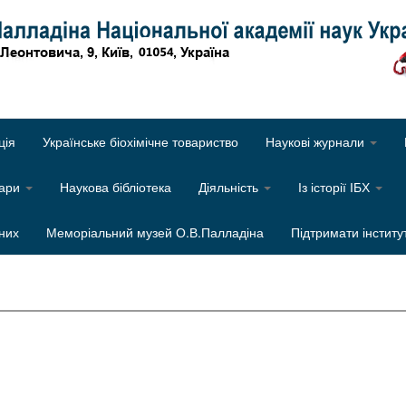
Об
ція
Українське біохімічне товариство
Наукові журнали
нари
Наукова бібліотека
Діяльність
Із історії ІБХ
них
Меморіальний музей О.В.Палладіна
Підтримати інститу