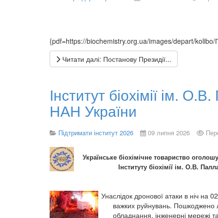
{pdf=https://biochemistry.org.ua/images/depart/kol
Читати далі: Постанову Президії...
Інститут біохімії ім. О.В
НАН України
Підтримати інститут 2026
09 липня 2026
Пер
Українське біохімічне товариство оголошу
Інституту біохімії ім. О.В. Пал
Унаслідок дронової атаки в ніч на 02
важких руйнувань. Пошкоджено л
обладнання, інженерні мережі т