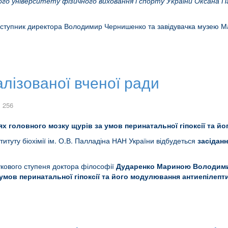
ого університету фізичного виховання і спорту України Оксана 
заступник директора Володимир Чернишенко та завідувачка музею Ма
алізованої вченої ради
 256
х головного мозку щурів за умов перинатальної гіпоксії та 
титуту біохімії ім. О.В. Палладіна НАН України відбудеться
засідан
укового ступеня доктора філософії
Дударенко Мариною Володим
умов перинатальної гіпоксії та його модулювання антиепілеп