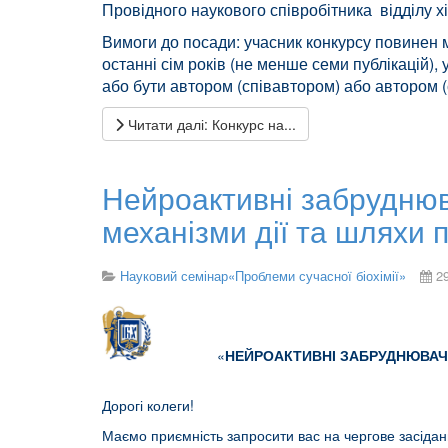
Провідного наукового співробітника відділу хі
Вимоги до посади: учасник конкурсу повинен м
останні сім років (не менше семи публікацій)
або бути автором (співавтором) або автором (
Читати далі: Конкурс на...
Нейроактивні забруднюв
механізми дії та шляхи 
Науковий семінар«Проблеми сучасної біохімії»
2
«
НЕЙРОАКТИВНІ ЗАБРУДНЮВАЧ
Дорогі колеги!
Маємо приємність запросити вас на чергове засіданн