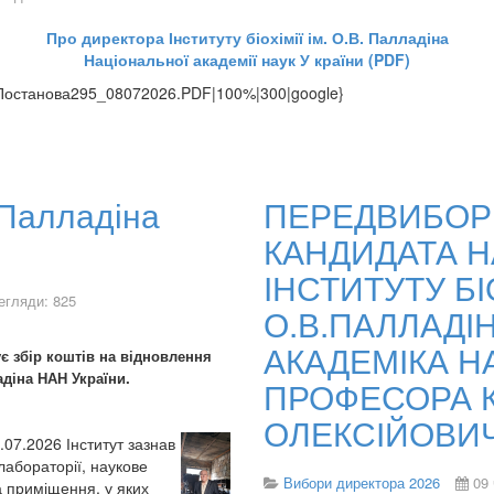
Про директора Інституту біохімії ім. О.В. Палладіна
Національної академії наук У країни (PDF)
ibo/Постанова295_08072026.PDF|100%|300|google}
. Палладіна
ПЕРЕДВИБОР
КАНДИДАТА Н
ІНСТИТУТУ БІО
егляди: 825
О.В.ПАЛЛАДІ
АКАДЕМІКА Н
є збір коштів на відновлення
ладіна НАН України.
ПРОФЕСОРА К
ОЛЕКСІЙОВИ
.07.2026 Інститут зазнав
абораторії, наукове
Вибори директора 2026
09
а приміщення, у яких