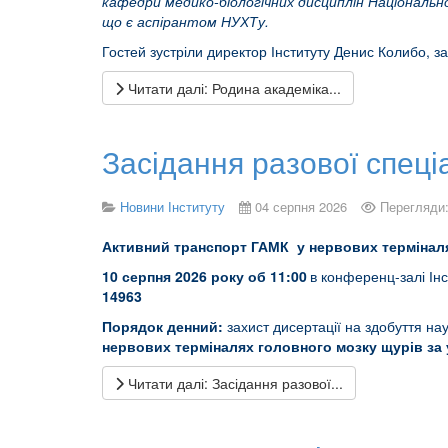
кафедри медико-біологічних дисциплін Національн
що є аспірантом НУХТу.
Гостей зустріли директор Інституту Денис Колибо, 
Читати далі: Родина академіка...
Засідання разової спеці
Новини Інституту
04 серпня 2026
Перегляди:
Активний транспорт ГАМК у нервових терміналя
10 серпня 202
6 року об 11
:00
в конференц-залі Інс
14963
Порядок денний:
захист дисертації на здобуття на
нервових терміналях головного мозку щурів за 
Читати далі: Засідання разової...