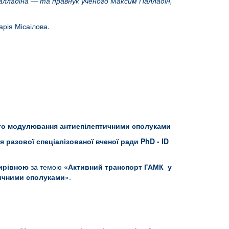
Палладіна — та правнук ученого Максим Палладін,
рія Місаілова.
його модулювання антиепілептичними сполуками
ня
разової спеціалізованої
вченої ради PhD
-
ID
ирівною
за темою
«
Активний транспорт ГАМК у
тичними сполуками
».