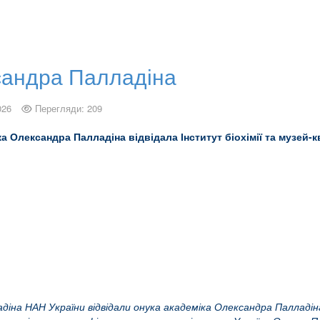
сандра Палладіна
026
Перегляди: 209
а Олександра Палладіна відвідала Інститут біохімії та музей-
лладіна НАН України відвідали онука академіка Олександра Палла