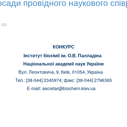
ади провідного наукового співро
 331
КОНКУРС
Інститут біохімії ім. О.В. Палладіна
Національної академії наук України
Вул. Леонтовича, 9, Київ, 01054, Україна
Тел.: [38-044] 2345974; факс: [38-044] 2796365
E-mail:
secretar@biochem.kiev.ua