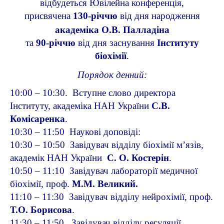
відбудеться Ювілейна конференція,
присвячена
130-річчю
від дня народження
академіка О.В. Палладіна
та
90-річчю
від дня заснування
Інституту
біохімії
.
Порядок денний:
10:00 – 10:30. Вступне слово директора
Інституту,
академіка НАН України
С.В.
Комісаренка
.
10:30 – 11:50 Наукові доповіді:
10:30 – 10:50 Завідувач відділу біохімії м’язів,
академік НАН України
С. О. Костерін
.
10:50 – 11:10 Завідувач лабораторії медичної
біохімії, проф.
М.М. Великий.
11:10 – 11:30 Завідувач відділу нейрохімії,
проф.
Т.О. Борисова
.
11:30 – 11:50 Завідувач відділу регуляції