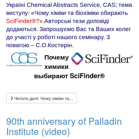
Україні
Chemical Abstracts Service, CAS
; тема
виступу:
«
Чому хіміки та біохіміки обирають
SciFinder®
?».
Авторські тези доповіді
додаються. Запрошуємо Вас та Ваших колег
до участі у роботі нашого семінару. З
повагою – С.О.Костерін.
Почему
химики
выбирают SciFinder
®
Читати далі: Чому хіміки та...
90th anniversary of Palladin
Institute (video)