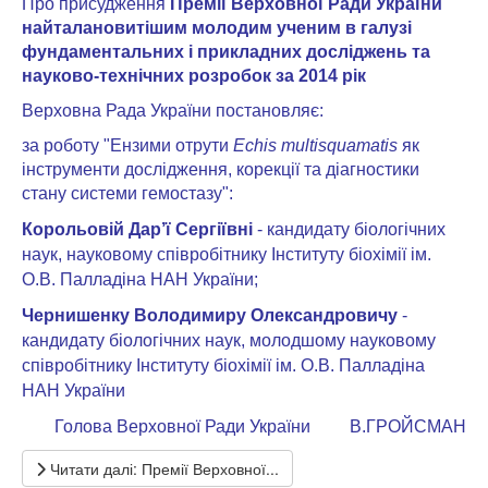
Про присудження
Премії Верховної Ради України
найталановитішим молодим ученим в галузі
фундаментальних і прикладних досліджень та
науково-технічних розробок за 2014 рік
Верховна Рада України постановляє:
за роботу "Ензими отрути
Echis multisquamatis
як
інструменти дослідження, корекції та діагностики
стану системи гемостазу":
Корольовій Дар’ї Сергіївні
- кандидату біологічних
наук, науковому співробітнику Інституту біохімії ім.
О.В. Палладіна НАН України;
Чернишенку Володимиру Олександровичу
-
кандидату біологічних наук, молодшому науковому
співробітнику Інституту біохімії ім. О.В. Палладіна
НАН України
Голова Верховної Ради України
В.ГРОЙСМАН
Читати далі: Премії Верховної...