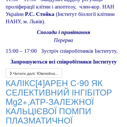
проліферації клітин і апоптозу, член-кор. НАН
України
Р.С. Стойка
(Інститут біології клітини
НАНУ, м. Львів).
Cпогади і привітання
Перерва
15:00 – 17:00 Зустріч співробітників Інституту.
Запрошуються всі співробітники Інституту
Читати далі: Ювілейна...
КАЛІКС[4]АРЕН С-90 ЯК
СЕЛЕКТИВНИЙ ІНГІБІТОР
Mg2+,АТР-ЗАЛЕЖНОЇ
КАЛЬЦІЄВОЇ ПОМПИ
ПЛАЗМАТИЧНОЇ