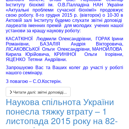
Інституту біохімії ім. О.В.Палладіна
НАН України
«Актуальні проблеми сучасної біохімії» продовжує
свою роботу. 8-го грудня 2015 р. (вівторок) о 10-30 в
Актовій залі Інституту будемо слухати з
вітн
і
доповіді
лауреатів іменних премій для молодих учених нашої
установи за кращу наукову роботу:
КАСАТКІНОЇ Людмили Олександрівни, ГОРАК Ірини
Романівни, БАЗАЛІЯ Андрія Вікторовича,
ЛІСАКОВСЬКОЇ Ольги Олександрівни, МАНОЙЛОВА
Кирила Юрійовича, КРИНІНОЇ Ольги Ігорівни,
ЯЦЕНКО Тетяни Андріївни.
Запрошуємо Вас та Ваших колег до участі у роботі
нашого семінару.
З повагою – С.О.Костерін.
Читати далі: звітні доповіді...
Наукова спільнота України
понесла тяжку втрату – 1
листопада 2015 року на 82-