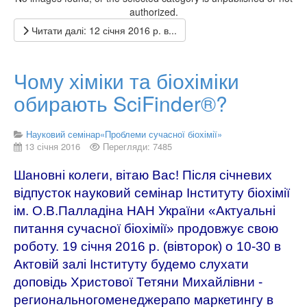
authorized.
Читати далі: 12 січня 2016 р. в...
Чому хіміки та біохіміки
обирають SciFinder®?
Науковий семінар«Проблеми сучасної біохімії»
13 січня 2016
Перегляди: 7485
Шановні колеги, вітаю Вас! Після січневих
відпусток науковий семінар Інституту біохімії
ім. О.В.Палладіна НАН України «Актуальні
питання сучасної біохімії» продовжує свою
роботу. 19
січня
2016
р
. (
вівторок
)
о
10-30
в
Актовій залі Інституту будемо слухати
доповідь
Христової Тетяни Михайлівни
-
регионального
менеджера
по маркетингу
в