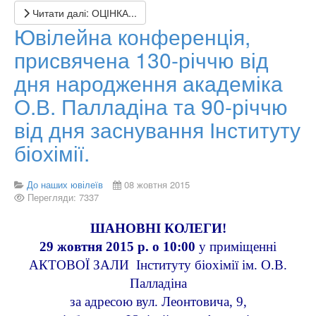
Читати далі: ОЦІНКА...
ідувач
Ювілейна конференція,
торії
присвячена 130-річчю від
ної
дня народження академіка
ї,
О.В. Палладіна та 90-річчю
від дня заснування Інституту
ф.
біохімії.
кий
.
До наших ювілеїв
08 жовтня 2015
Перегляди: 7337
ШАНОВНІ КОЛЕГИ!
29 жовтня 2015 р. о 10:00
у приміщенні
АКТОВОЇ ЗАЛИ Інституту біохімії ім. О.В.
Палладіна
за адресою вул. Леонтовича, 9,