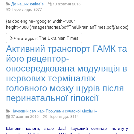
До наших ювілеїв
13 жовтня 2015
Перегляди: 8077
{aridoc engine="google" width="300"
height="300"}/images/stories/pdf/TheUkrainianTimes.pdf{/aridoc}
Читати далі: The Ukrainian Times
Активний транспорт ГАМК та
його рецептор-
опосередкована модуляція в
нервових терміналях
головного мозку щурів після
перинатальної гіпоксії
Науковий семінар«Проблеми сучасної біохімії»
27 жовтня 2015
Перегляди: 8114
Шановні колеги, вітаю Вас! Науковий семінар Інституту