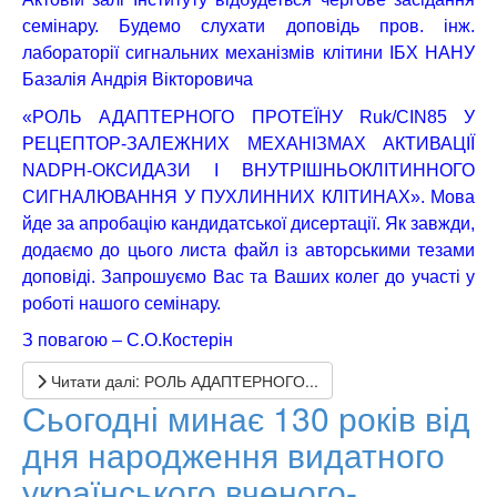
семінару. Будемо слухати доповідь
пров. інж.
лабораторії сигнальних механізмів клітини ІБХ НАНУ
Базалія Андрія Вікторовича
«РОЛЬ АДАПТЕРНОГО ПРОТЕЇНУ
Ruk
/
CIN
85 У
РЕЦЕПТОР-ЗАЛЕЖНИХ МЕХАНІЗМАХ АКТИВАЦІЇ
NADPH
-ОКСИДАЗИ І ВНУТРІШНЬОКЛІТИННОГО
СИГНАЛЮВАННЯ У ПУХЛИННИХ КЛІТИНАХ». Мова
йде за апробацію кандидатської дисертації. Як завжди,
додаємо до цього листа файл із авторськими тезами
доповіді. Запрошуємо Вас та Ваших колег до участі у
роботі нашого семінару.
З повагою – С.О.Костерін
Читати далі: РОЛЬ АДАПТЕРНОГО...
Сьогодні минає 130 років від
дня народження видатного
українського вченого-