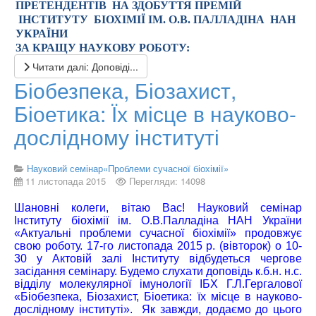
ПРЕТЕНДЕНТІВ НА ЗДОБУТТЯ
ПРЕМІ
Й
ІНСТИТУТУ
БІОХІМІЇ ІМ. О.В. ПАЛЛАДІНА НАН
УКРАЇНИ
ЗА КРАЩУ НАУКОВУ РОБОТУ
:
Читати далі: Доповіді...
Біобезпека, Біозахист,
Біоетика: Їх місце в науково-
дослідному інституті
Науковий семінар«Проблеми сучасної біохімії»
11 листопада 2015
Перегляди: 14098
Шановні колеги, вітаю Вас!
Н
ауковий семінар
Інституту біохімії ім. О.В.Палладіна
НАН України
«Актуальні проблеми сучасної біохімії» продовжує
свою роботу. 17-го листопада 2015 р. (вівторок) о 10-
30 у Актовій залі Інституту відбудеться чергове
засідання семінару. Будемо слухати доповідь
к.б.н. н.с.
відділу молекулярної імунології ІБХ Г.Л.Гергалової
«Біобезпека, Біозахист, Біоетика: їх місце в науково-
дослідному інституті». Як завжди, додаємо до цього