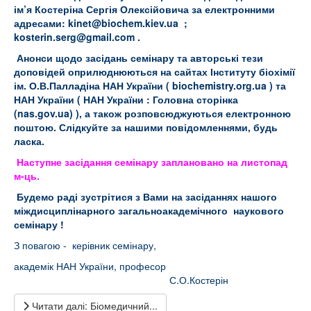
ім’я Костеріна Сергія Олексійовича за електронними
адресами:
kinet@
biochem.
kiev.
ua
;
kosterin.
serg@
gmail.
com
.
Анонси щодо засідань семінару та авторські тези
доповідей оприлюднюються на сайтах Інституту біохімії
ім. О.В.Палладіна НАН України (
biochemistry.org.ua
) та
НАН України (
НАН України : Головна сторінка
(nas.gov.ua)
), а також розповсюджуються електронною
поштою. Слідкуйте за нашими повідомленнями, будь
ласка.
Наступне засідання семінару заплановано на листопад
м-ць.
Будемо раді зустрітися з Вами на засіданнях нашого
міждисциплінарного загальноакадемічного наукового
семінару !
З повагою - керівник семінару,
академік НАН України, професор
С.О.Костерін
Читати далі: Біомедичний...