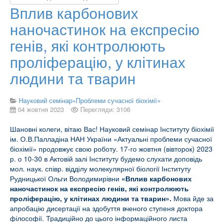
Вплив карбонових
наночастинок на експресію
генів, які контролюють
проліферацію, у клітинах
людини та тварин
Науковий семінар«Проблеми сучасної біохімії»
04 жовтня 2023
Перегляди: 3106
Шановні колеги, вітаю Вас! Науковий семінар Інституту біохімії
ім. О.В.Палладіна НАН України «Актуальні проблеми сучасної
біохімії» продовжує свою роботу. 17-го жовтня (вівторок) 2023
р. о 10-30 в Актовій залі Інституту будемо слухати доповідь
мол. наук. співр. відділу молекулярної біології Інституту
Рудницької Ольги Володимирівни
«Вплив карбонових
наночастинок на експресію генів, які контролюють
проліферацію, у клітинах людини та тварин».
Мова йде за
апробацію дисертації на здобуття вченого ступеня доктора
філософії. Традиційно до цього інформаційного листа