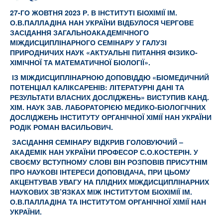
27-ГО ЖОВТНЯ 2023 Р. В ІНСТИТУТІ БІОХІМІЇ ІМ.
О.В.ПАЛЛАДІНА НАН УКРАЇНИ ВІДБУЛОСЯ ЧЕРГОВЕ
ЗАСІДАННЯ ЗАГАЛЬНОАКАДЕМІЧНОГО
МІЖДИСЦИПЛІНАРНОГО СЕМІНАРУ У ГАЛУЗІ
ПРИРОДНИЧИХ НАУК «АКТУАЛЬНІ ПИТАННЯ ФІЗИКО-
ХІМІЧНОЇ ТА МАТЕМАТИЧНОЇ БІОЛОГІЇ».
ІЗ МІЖДИСЦИПЛІНАРНОЮ ДОПОВІДДЮ «БІОМЕДИЧНИЙ
ПОТЕНЦІАЛ КАЛІКСАРЕНІВ: ЛІТЕРАТУРНІ ДАНІ ТА
РЕЗУЛЬТАТИ ВЛАСНИХ ДОСЛІДЖЕНЬ» ВИСТУПИВ КАНД.
ХІМ. НАУК ЗАВ. ЛАБОРАТОРІЄЮ МЕДИКО-БІОЛОГІЧНИХ
ДОСЛІДЖЕНЬ ІНСТИТУТУ ОРГАНІЧНОЇ ХІМІЇ НАН УКРАЇНИ
РОДІК РОМАН ВАСИЛЬОВИЧ.
ЗАСІДАННЯ СЕМІНАРУ ВІДКРИВ ГОЛОВУЮЧИЙ –
АКАДЕМІК НАН УКРАЇНИ ПРОФЕСОР С.О.КОСТЕРІН. У
СВОЄМУ ВСТУПНОМУ СЛОВІ ВІН РОЗПОВІВ ПРИСУТНІМ
ПРО НАУКОВІ ІНТЕРЕСИ ДОПОВІДАЧА, ПРИ ЦЬОМУ
АКЦЕНТУВАВ УВАГУ НА ПЛІДНИХ МІЖДИСЦИПЛІНАРНИХ
НАУКОВИХ ЗВ’ЯЗКАХ МІЖ ІНСТИТУТОМ БІОХІМІЇ ІМ.
О.В.ПАЛЛАДІНА ТА ІНСТИТУТОМ ОРГАНІЧНОЇ ХІМІЇ НАН
УКРАЇНИ.