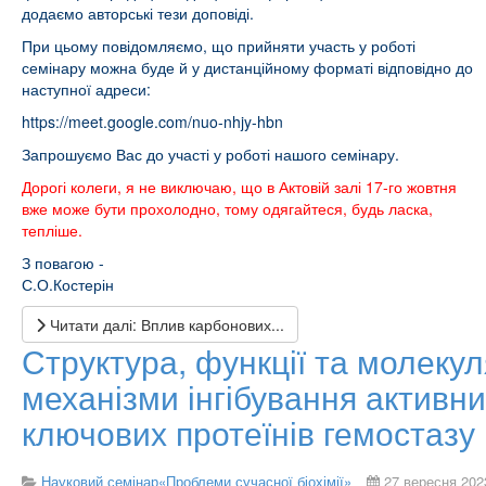
додаємо авторські тези доповіді.
При цьому повідомляємо, що прийняти участь у роботі
семінару можна буде й у дистанційному форматі відповідно до
наступної адреси:
https://meet.google.com/nuo-nhjy-hbn
Запрошуємо Вас до участі у роботі нашого семінару.
Дорогі колеги, я не виключаю, що в Актовій залі 17-го жовтня
вже може бути прохолодно, тому одягайтеся, будь ласка,
тепліше.
З повагою -
С.О.Костерін
Читати далі: Вплив карбонових...
Структура, функції та молекул
механізми інгібування активни
ключових протеїнів гемостазу
Науковий семінар«Проблеми сучасної біохімії»
27 вересня 202