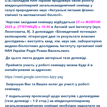
О.В.Палладіна НАН України продовжує свою роботу
міждисциплінарний загальноакадемічний семінар у
галузі природничих наук «Актуальні питання фізико-
хімічної та математичної біології».
Чергове засідання семінару відбудеться
27-го ЖОВТНЯ
2023 р. (П’
ЯТНИЦЯ) о 10-30
в Актовій залі Інституту (вул.
Леонтовича, 9). З доповіддю «Біомедичний потенціал
каліксаренів: літературні дані та результати власних
досліджень» виступіть канд. хім. наук зав. лабораторією
медико-біологічних досліджень Інституту органічної хімії
НАН України Родік Роман Васильович.
До цього листа додаю авторські тези доповіді.
Прийняти участь у роботі семінару можна буде й в
онлайн-режимі за адресою:
https://meet.google.com/mcn-kqry-yag
Запрошую Вас та Ваших колег до участі у роботі
семінару.
У подальшому пропозиції щодо виступів з доповідями
(тези доповіді – 1-2 стор.) на міждисциплінарному
загальноакадемічному семінарі необхідно надсилати на