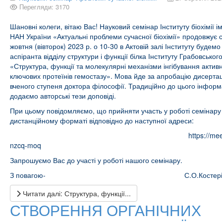
Перегляди: 3170
Шановні колеги, вітаю Вас! Науковий семінар Інституту біохімії і
НАН України «Актуальні проблеми сучасної біохімії» продовжує с
жовтня (вівторок) 2023 р. о 10-30 в Актовій залі Інституту будем
аспіранта відділу структури і функції білка Інституту Грабовськог
«Структура, функції та молекулярні механізми інгібування активн
ключових протеїнів гемостазу». Мова йде за апробацію дисертац
вченого ступеня доктора філософії. Традиційно до цього інформ
додаємо авторські тези доповіді.
При цьому повідомляємо, що прийняти участь у роботі семінару
дистанційному форматі відповідно до наступної адреси:
https://me
nzcq-moq
Запрошуємо Вас до участі у роботі нашого семінару.
З повагою- С.О.Костері
Читати далі: Структура, функції...
СТВОРЕННЯ ОРГАНІЧНИХ