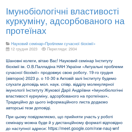
Імунобіологічні властивості
куркуміну, адсорбованого на
протеїнах
Науковий семінар«Проблеми сучасної біохімії»
12 грудня 2023
Перегляди: 2934
Шановні колеги, вітаю Вас! Науковий семінар Інституту
біохімії ім. О.В.Палладіна НАН України «Актуальні проблеми
сучасної біохімії» продовжує свою роботу. 19-го грудня
(вівторок) 2023 р. о 10-30 в Актовій залі Інституту будемо
слухати доповідь мол. наук. співр. відділу молекулярної
імунології Інституту Жукової Дарії Андріївни
«
Імунобіологічні
властивості куркуміну, адсорбованого на протеїнах
».
Традиційно до цього інформаційного листа додаємо
авторські тези доповіді.
При цьому повідомляємо, що прийняти участь у роботі
семінару можна буде й у дистанційному форматі відповідно
до наступної адреси:
https://meet.google.com/nxw-nauj-wnf