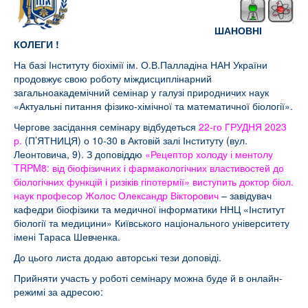
ШАНОВНІ
КОЛЕГИ !
На базі Інституту біохімії ім. О.В.Палладіна НАН України
продовжує свою роботу міждисциплінарний
загальноакадемічний семінар у галузі природничих наук
«Актуальні питання фізико-хімічної та математичної біології».
Чергове засідання семінару відбудеться
22-го ГРУДНЯ 2023
р.
(П’ЯТНИЦЯ) о 10-30 в Актовій залі Інституту (вул.
Леонтовича, 9). З доповіддю
«Рецептор холоду і ментолу
TRPM8: від біофізичних і фармакологічних властивостей до
біологічних функцій і ризіків гіпотермії» виступить доктор біол.
наук професор Жолос Олександр Вікторович
– завідувач
кафедри біофізики та медичної інформатики ННЦ «Інститут
біології та медицини» Київського національного університету
імені Тараса Шевченка.
До цього листа додаю авторські тези доповіді.
Прийняти участь у роботі семінару можна буде й в онлайн-
режимі за адресою: