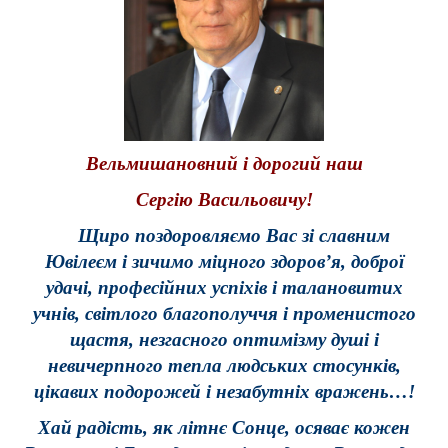
Вельмишановний і дорогий наш
Сергію Васильовичу!
Щиро поздоровляємо Вас зі славним
Ювілеєм і з
ичимо
міцного здоров’я, доброї
удачі,
професійних успіхів і талановитих
учнів,
світлого благополуччя і
променистого
щастя, незгасного оптимізму душі і
невичерпного тепла людських стосунків,
цікавих подорожей і незабутніх вражень…!
Хай радість, як літнє Сонце, осяває кожен