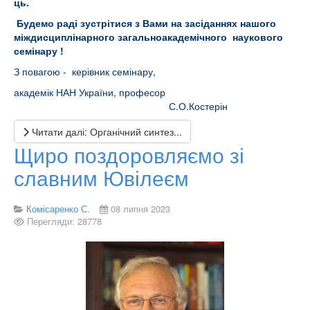
ць.
Будемо раді зустрітися з Вами на засіданнях нашого
міждисциплінарного загальноакадемічного наукового
семінару !
З повагою - керівник семінару,
академік НАН України, професор
С.О.Костерін
Читати далі: Органічний синтез...
Щиро поздоровляємо зі
славним Ювілеєм
Комісаренко С.
08 липня 2023
Перегляди: 28778