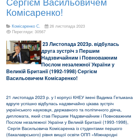
Сергієм Васильовичем
Комісаренко!
Комісаренко С.
26 листопада 2023
Перегляди: 30567
23 Листопада 2023р. відбулась
друга зустріч з Першим
Надзвичайним і Повноважним
Послом незалежної України у
Великій Британії (1992-1998) Сергієм
Васильовичем Комісаренко!
21 листопада 2023 р. у І корпусі КНЕУ імені Вадима Гетьмана
вдруге успішно відбулась надзвичайно цікава зустріч
українського науковця, державного та політичного діяча,
дипломата, який став Першим Надзвичайним і Повноважним
Послом незалежної України у Великій Британії (1993-1998),
Сергія Васильовича Комісаренка із студентами першого
(бакалаврського) рівня вищої освіти ОПП «Міжнародні