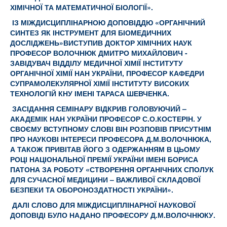
ХІМІЧНОЇ ТА МАТЕМАТИЧНОЇ БІОЛОГІЇ».
ІЗ МІЖДИСЦИПЛІНАРНОЮ ДОПОВІДДЮ «ОРГАНІЧНИЙ
СИНТЕЗ ЯК ІНСТРУМЕНТ ДЛЯ БІОМЕДИЧНИХ
ДОСЛІДЖЕНЬ
»ВИСТУПИВ
ДОКТОР ХІМІЧНИХ НАУК
ПРОФЕСОР ВОЛОЧНЮК ДМИТРО МИХАЙЛОВИЧ -
ЗАВІДУВАЧ ВІДДІЛУ МЕДИЧНОЇ ХІМІЇ
ІНСТИТУТУ
ОРГАНІЧНОЇ ХІМІЇ НАН УКРАЇНИ
,
ПРОФЕСОР КАФЕДРИ
СУПРАМОЛЕКУЛЯРНОЇ ХІМІЇ ІНСТИТУТУ ВИСОКИХ
ТЕХНОЛОГІЙ КНУ ІМЕНІ ТАРАСА ШЕВЧЕНКА
.
ЗАСІДАННЯ СЕМІНАРУ ВІДКРИВ ГОЛОВУЮЧИЙ –
АКАДЕМІК НАН УКРАЇНИ ПРОФЕСОР С.О.КОСТЕРІН. У
СВОЄМУ ВСТУПНОМУ СЛОВІ ВІН РОЗПОВІВ ПРИСУТНІМ
ПРО НАУКОВІ ІНТЕРЕСИ ПРОФЕСОРА Д.М.ВОЛОЧНЮКА,
А ТАКОЖ ПРИВІТАВ ЙОГО З ОДЕРЖАННЯМ В ЦЬОМУ
РОЦІ НАЦІОНАЛЬНОЇ ПРЕМІЇ УКРАЇНИ ІМЕНІ БОРИСА
ПАТОНА ЗА РОБОТУ «СТВОРЕННЯ ОРГАНІЧНИХ СПОЛУК
ДЛЯ СУЧАСНОЇ МЕДИЦИНИ – ВАЖЛИВОЇ СКЛАДОВОЇ
БЕЗПЕКИ ТА ОБОРОНОЗДАТНОСТІ УКРАЇНИ»
.
ДАЛІ СЛОВО ДЛЯ МІЖДИСЦИПЛІНАРНОЇ НАУКОВОЇ
ДОПОВІДІ БУЛО НАДАНО ПРОФЕСОРУ Д.М.ВОЛОЧНЮКУ.