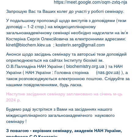
https://meet.google.com/oqm-zxtq-nja
Запрошую Вас та Ваших колег до участі у роботі семінару.
У подальшому пропозиції щодо виступів з доповідями (тези
доповіді – 1-2 стор.) на міждисциплінарному
загальноакадемічному семінарі необхідно надсилати на ім’я
Костеріна Сергія Олексійовича за електронними адресами:
kinet@biochem.kiev.ua
;
kosterin.serg@gmail.com
Анонси щодо засідань семінару та авторські тези доповідей
оприлюднюються на сайтах Інституту біохімії ім.
О.В.Палладіна НАН України (
biochemistry.org.ua
) та НАН
України (
НАН України : Головна сторінка (nas.gov.ua)
), а
також розповсюджуються електронною поштою. Слідкуйте за
нашими повідомленнями, будь ласка.
Наступне засідання семінару заплановано на січень м-ць
2024 р.
Будемо раді зустрітися з Вами на засіданнях нашого
міждисциплінарного загальноакадемічного наукового
семінару !
З повагою - керівник семінару, академік НАН України,
професор С.О.Костерін