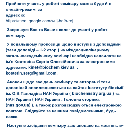
Прийняти участь у роботі семінару можна буде й в
онлайн-режимі за
адресою:
https://meet.google.com/wuj-hofh-rej
Запрошую Вас та Ваших колег до участі у роботі
семінару.
У подальшому пропозиції щодо виступів з доповідями
(тези доповіді – 1-2 стор.) на міждисциплінарному
загальноакадемічному семінарі необхідно надсилати на
ім’я Костеріна Сергія Олексійовича за електронними
адресами:
kinet@
biochem.
kiev.
ua
;
kosterin.
serg@
gmail.
com
.
Анонси щодо засідань семінару та авторські тези
доповідей оприлюднюються на сайтах Інституту біохімії
ім. О.В.Палладіна НАН України (
biochemistry.org.ua
) та
НАН України (
НАН України : Головна сторінка
(nas.gov.ua)
), а також розповсюджуються електронною
поштою. Слідкуйте за нашими повідомленнями, будь
ласка.
Наступне засідання семінару заплановано на жовтень м-