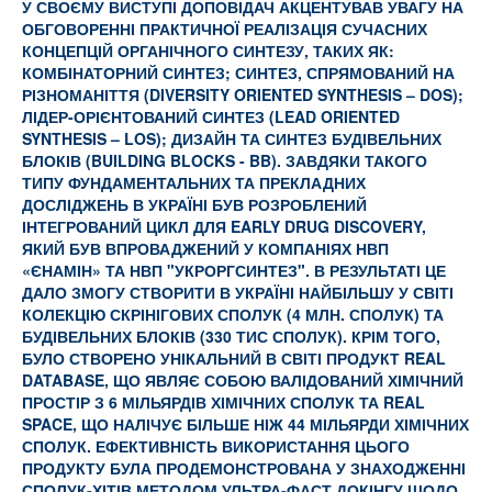
У СВОЄМУ ВИСТУПІ ДОПОВІДАЧ АКЦЕНТУВАВ УВАГУ НА
ОБГОВОРЕННІ ПРАКТИЧНОЇ РЕАЛІЗАЦІЯ СУЧАСНИХ
КОНЦЕПЦІЙ ОРГАНІЧНОГО СИНТЕЗУ, ТАКИХ ЯК:
КОМБІНАТОРНИЙ СИНТЕЗ; СИНТЕЗ, СПРЯМОВАНИЙ НА
РІЗНОМАНІТТЯ (DIVERSITY ORIENTED SYNTHESIS – DOS);
ЛІДЕР-ОРІЄНТОВАНИЙ СИНТЕЗ (LEAD ORIENTED
SYNTHESIS – LOS); ДИЗАЙН ТА СИНТЕЗ БУДІВЕЛЬНИХ
БЛОКІВ (
BUILDING
BLOCKS
-
BB
). ЗАВДЯКИ ТАКОГО
ТИПУ ФУНДАМЕНТАЛЬНИХ ТА ПРЕКЛАДНИХ
ДОСЛІДЖЕНЬ В УКРАЇНІ БУВ РОЗРОБЛЕНИЙ
ІНТЕГРОВАНИЙ ЦИКЛ ДЛЯ EARLY DRUG DISCOVERY,
ЯКИЙ БУВ ВПРОВАДЖЕНИЙ У КОМПАНІЯХ НВП
«ЄНАМІН» ТА НВП "УКРОРГСИНТЕЗ". В РЕЗУЛЬТАТІ ЦЕ
ДАЛО ЗМОГУ СТВОРИТИ В УКРАЇНІ НАЙБІЛЬШУ У СВІТІ
КОЛЕКЦІЮ СКРІНІГОВИХ СПОЛУК (4 МЛН. СПОЛУК) ТА
БУДІВЕЛЬНИХ БЛОКІВ (330 ТИС СПОЛУК). КРІМ ТОГО,
БУЛО СТВОРЕНО УНІКАЛЬНИЙ В СВІТІ ПРОДУКТ REAL
D
ATABASE, ЩО ЯВЛЯЄ СОБОЮ ВАЛІДОВАНИЙ ХІМІЧНИЙ
ПРОСТІР З 6 МІЛЬЯРДІВ ХІМІЧНИХ СПОЛУК ТА REAL
SPACE
, ЩО НАЛІЧУЄ БІЛЬШЕ НІЖ 44 МІЛЬЯРДИ ХІМІЧНИХ
СПОЛУК. ЕФЕКТИВНІСТЬ ВИКОРИСТАННЯ ЦЬОГО
ПРОДУКТУ БУЛА ПРОДЕМОНСТРОВАНА У ЗНАХОДЖЕННІ
СПОЛУК-ХІТІВ МЕТОДОМ УЛЬТРА-ФАСТ ДОКІНГУ ЩОДО