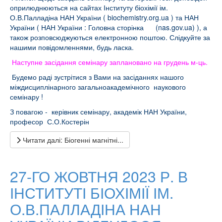
оприлюднюються на сайтах Інституту біохімії ім.
О.В.Палладіна НАН України (
biochemistry.org.ua
) та НАН
України (
НАН України : Головна сторінка (nas.gov.ua)
), а
також розповсюджуються електронною поштою. Слідкуйте за
нашими повідомленнями, будь ласка.
Наступне засідання семінару заплановано на грудень м-ць.
Будемо раді зустрітися з Вами на засіданнях нашого
міждисциплінарного загальноакадемічного наукового
семінару !
З повагою - керівник семінару, академік НАН України,
професор С.О.Костерін
Читати далі: Біогенні магнітні...
27-ГО ЖОВТНЯ 2023 Р. В
ІНСТИТУТІ БІОХІМІЇ ІМ.
О.В.ПАЛЛАДІНА НАН