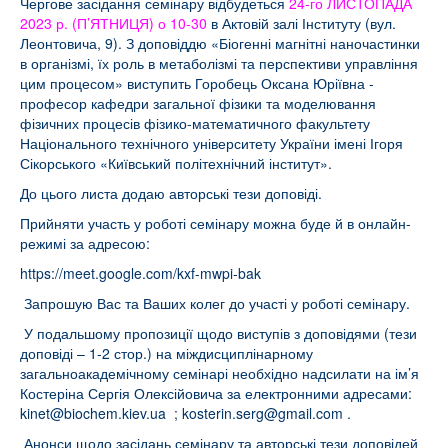
Чергове засідання семінару відбудеться
24-го ЛИСТОПАДА
2023 р. (П’ЯТНИЦЯ) о 10-30
в Актовій залі Інституту (вул.
Леонтовича, 9). З доповіддю «Біогенні магнітні наночастинки
в організмі, їх роль в метаболізмі та перспективи управління
цим процесом» виступить Горобець Оксана Юріївна -
професор кафедри загальної фізики та моделювання
фізичних процесів фізико-математичного факультету
Національного технічного університету України імені Ігоря
Сікорського «Київський політехнічний інститут».
До цього листа додаю авторські тези доповіді.
Прийняти участь у роботі семінару можна буде й в онлайн-
режимі за адресою:
https://meet.google.com/kxf-mwpi-bak
Запрошую Вас та Ваших колег до участі у роботі семінару.
У подальшому пропозиції щодо виступів з доповідями (тези
доповіді – 1-2 стор.) на міждисциплінарному
загальноакадемічному семінарі необхідно надсилати на ім’я
Костеріна Сергія Олексійовича за електронними адресами:
kinet@biochem.kiev.ua
;
kosterin.serg@gmail.com
.
Анонси щодо засідань семінару та авторські тези доповідей