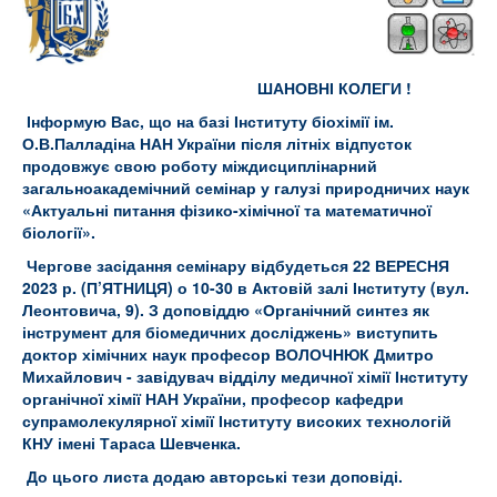
ШАНОВНІ КОЛЕГИ !
Інформую Вас, що на базі Інституту біохімії ім.
О.В.Палладіна НАН України після літніх відпусток
продовжує свою роботу міжди
сциплінарний
загальноакадемічний семінар у галузі природничих наук
«Актуальні питання фізико-хімічної та математичної
біології».
Чергове засідання семінару відбудеться 22 ВЕРЕСНЯ
2023 р. (П’ЯТНИЦЯ) о 10-30 в Актовій залі Інституту (вул.
Леонтовича, 9). З доповіддю «
Органічний синтез як
інструмент для біомедичних досліджень» виступить
доктор хімічних наук професор ВОЛОЧНЮК Дмитро
Михайлович - завідувач відділу медичної хімії
Інституту
органічної хімії НАН України
,
професор кафедри
супрамолекулярної хімії Інституту високих технологій
КНУ імені Тараса Шевченка
.
До цього листа додаю авторські тези доповіді.