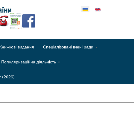
еріть свою мову
Книжкові видання
Спеціалізовані вчені ради
Популяризаційна діяльність
т (2026)