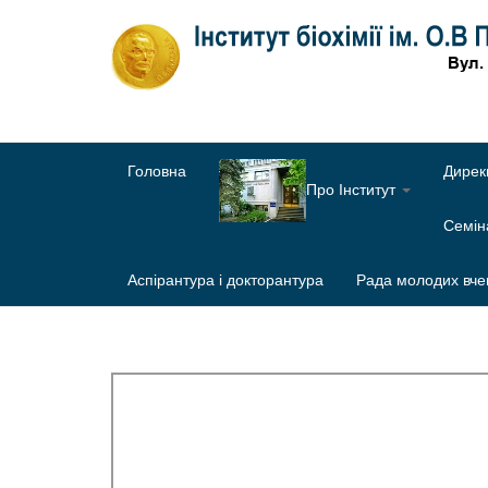
Головна
Дирек
Про Інститут
Семі
Аспірантура і докторантура
Рада молодих вче