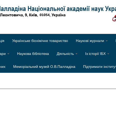
Об
ція
Українське біохімічне товариство
Наукові журнали
нари
Наукова бібліотека
Діяльність
Із історії ІБХ
них
Меморіальний музей О.В.Палладіна
Підтримати інститу