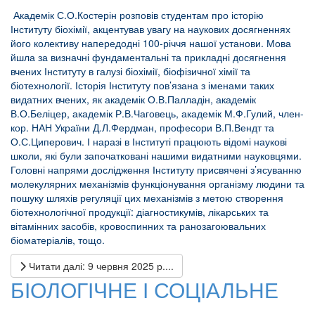
Академік С.О.Костерін розповів студентам про історію
Інституту біохімії, акцентував увагу на наукових досягненнях
його колективу напередодні 100-річчя нашої установи. Мова
йшла за визначні фундаментальні та прикладні досягнення
вчених Інституту в галузі біохімії, біофізичної хімії та
біотехнології. Історія Інституту пов’язана з іменами таких
видатних вчених, як академік О.В.Палладін, академік
В.О.Беліцер, академік Р.В.Чаговець, академік М.Ф.Гулий, член-
кор. НАН України Д.Л.Фердман, професори В.П.Вендт та
О.С.Циперович. І наразі в Інституті працюють відомі наукові
школи, які були започатковані нашими видатними науковцями.
Головні напрями дослідження Інституту присвячені з’ясуванню
молекулярних механізмів функціонування організму людини та
пошуку шляхів регуляції цих механізмів з метою створення
біотехнологічної продукції: діагностикумів, лікарських та
вітамінних засобів, кровоспинних та ранозагоювальних
біоматеріалів, тощо.
Читати далі: 9 червня 2025 р....
БІОЛОГІЧНЕ І СОЦІАЛЬНЕ