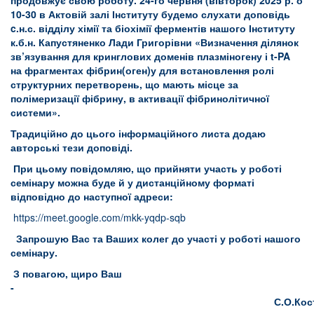
продовжує свою роботу. 24-го червня (вівторок) 2025 р. о
10-30 в Актовій залі Інституту будемо слухати доповідь
c
.н.с. відділу хімії та біохімії ферментів нашого Інституту
к.б.н. Капустяненко Лади Григорівни «Визначення ділянок
зв’язування для кринглових доменів плазміногену і
t
-
PA
на фрагментах фібрин(оген)у для встановлення ролі
структурних перетворень, що мають місце за
полімеризації фібрину, в активації фібринолітичної
системи».
Традиційно до цього інформаційного листа додаю
авторські тези доповіді.
При цьому повідомляю, що прийняти участь у роботі
семінару можна буде й у дистанційному форматі
відповідно до наступної адреси:
https://meet.google.com/mkk-yqdp-sqb
Запрошую Вас та Ваших колег до участі у роботі нашого
семінару.
З повагою, щиро Ваш
-
С.О.Костері