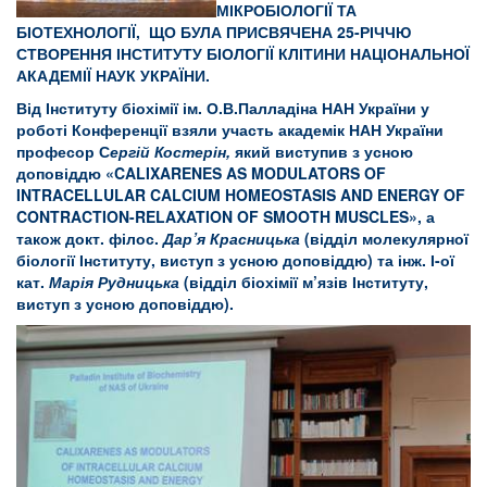
МІКРОБІОЛОГІЇ ТА
БІОТЕХНОЛОГІЇ, ЩО БУЛА ПРИСВЯЧЕНА 25-РІЧЧЮ
СТВОРЕННЯ ІНСТИТУТУ БІОЛОГІЇ КЛІТИНИ НАЦІОНАЛЬНОЇ
АКАДЕМІЇ НАУК УКРАЇНИ.
Від Інституту біохімії ім. О.В.Палладіна НАН України у
роботі Конференції взяли участь академік НАН України
професор С
ергій
Костерін,
який виступив з усною
доповіддю «
CALIXARENES AS MODULATORS OF
INTRACELLULAR CALCIUM HOMEOSTASIS AND ENERGY OF
CONTRACTION
-
RELAXATION OF SMOOTH MUSCLES
», а
також докт. філос.
Дар’я Красницька
(відділ молекулярної
біології Інституту, виступ з усною доповіддю) та інж. І-ої
кат.
Марія Рудницька
(відділ біохімії м’язів Інституту,
виступ з усною доповіддю).