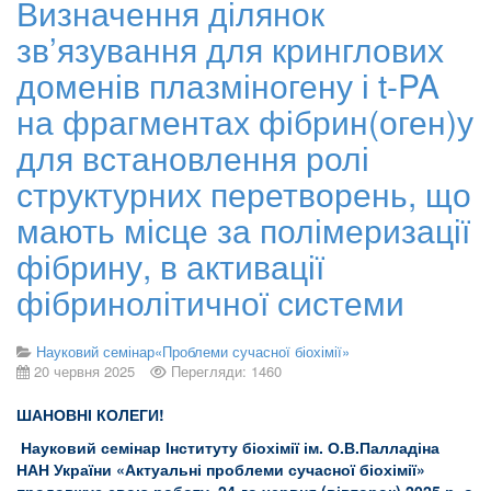
Визначення ділянок
зв’язування для кринглових
доменів плазміногену і t-PA
на фрагментах фібрин(оген)у
для встановлення ролі
структурних перетворень, що
мають місце за полімеризації
фібрину, в активації
фібринолітичної системи
Науковий семінар«Проблеми сучасної біохімії»
20 червня 2025
Перегляди: 1460
ШАНОВНІ КОЛЕГИ!
Науковий семінар Інституту біохімії ім. О.В.Палладіна
НАН України «Актуальні проблеми сучасної біохімії»