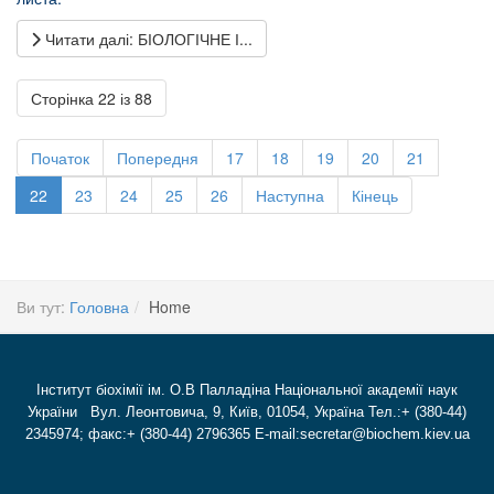
Читати далі: БІОЛОГІЧНЕ І...
Сторінка 22 із 88
Початок
Попередня
17
18
19
20
21
22
23
24
25
26
Наступна
Кінець
Ви тут:
Головна
Home
Інститут біохімії ім. О.В Палладіна Національної академії наук
України Вул. Леонтовича, 9, Київ, 01054, Україна Тел.:+ (380-44)
2345974; факс:+ (380-44) 2796365 E-mail:secretar@biochem.kiev.ua