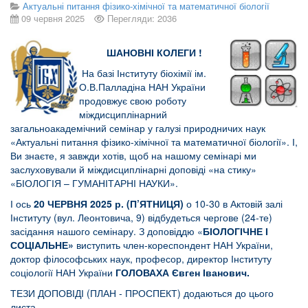
Актуальні питання фізико-хімічної та математичної біології
09 червня 2025
Перегляди: 2036
ШАНОВНІ КОЛЕГИ !
На базі Інституту біохімії ім.
О.В.Палладіна НАН України
продовжує свою роботу
міждисциплінарний
загальноакадемічний семінар у галузі природничих наук
«Актуальні питання фізико-хімічної та математичної біології». І,
Ви знаєте, я завжди хотів, щоб на нашому семінарі ми
заслуховували й міждисциплінарні доповіді «на стику»
«БІОЛОГІЯ – ГУМАНІТАРНІ НАУКИ».
І ось
20 ЧЕРВНЯ
2025 р. (П’ЯТНИЦЯ)
о 10-30 в Актовій залі
Інституту (вул. Леонтовича, 9) відбудеться чергове (24-те)
засідання нашого семінару. З доповіддю «
БІОЛОГІЧНЕ І
СОЦІАЛЬНЕ»
виступить член-кореспондент НАН України,
доктор філософських наук, професор, директор Інституту
соціології НАН України
ГОЛОВАХА Євген Іванович.
ТЕЗИ ДОПОВІДІ (ПЛАН - ПРОСПЕКТ) додаються до цього
листа.