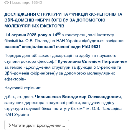
Перегляди: 16542
ДОСЛІДЖЕННЯ СТРУКТУРИ ТА ФУНКЦІЙ αС-РЕГІОНІВ ТА
ВβN-ДОМЕНІВ ФІБРИН(ОГЕН)У ЗА ДОПОМОГОЮ
МОЛЕКУЛЯРНИХ ЕФЕКТОРІВ
00
14 серпня 2025 року о 14
в конференц-залі Інституту
біохімії ім. О.В. Палладіна НАН України відбудеться засідання
разової спеціалізованої вченої ради PhD 9831
Порядок денний: захист дисертації на здобуття наукового
ступеня доктора філософії
Кучерявим Євгенієм Петровичем
за темою «Дослідження структури та функцій αС-регіонів та
ВβN-доменів фібрин(оген)у за допомогою молекулярних
ефекторів»
Науковий керівник:
д.б.н., ст. досл.
Чернишенко Володимир Олександрович
,
заступник директора з наукової роботи, завідувач відділу
структури і функції білка Інституту біохімії ім. О.В. Палладіна
НАН України
Читати далі: Дослідження...