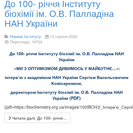
До 100- річчя Інституту
біохімії ім. О.В. Палладіна
НАН України
Новини Інституту
13 серпня 2025
Перегляди: 16724
До 100- річчя Інституту біохімії ім. О.В. Палладіна НАН
України
«МИ З ОПТИМІЗМОМ ДИВИМОСЬ У МАЙБУТНЄ…»:
інтерв’ю з академіком НАН України Сергієм Васильовичем
Комісаренком,
директором Інституту біохімії ім. О.В. Палладіна НАН
України (PDF)
{pdf=https://biochemistry.org.ua/images/100IBCH/2_Інтерв’ю_Серг
Читати далі: До 100- річчя...