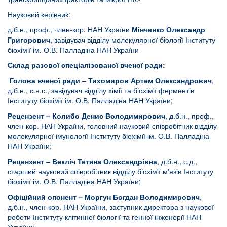
Науковий керівник:
д.б.н., проф., член-кор. НАН України
Мінченко Олександр
Григорович
, завідувач відділу молекулярної біології Інституту
біохімії ім. О.В. Палладіна НАН України
Склад разової спеціалізованої вченої ради:
Голова вченої ради – Тихомиров Артем Олександрович
,
д.б.н., с.н.с., завідувач відділу хімії та біохімії ферментів
Інституту біохімії ім. О.В. Палладіна НАН України;
Рецензент – Колибо Денис Володимирович
, д.б.н., проф.,
член-кор. НАН України, головний науковий співробітник відділу
молекулярної імунології Інституту біохімії ім. О.В. Палладіна
НАН України;
Рецензент – Векліч Тетяна Олександрівна
, д.б.н., с.д.,
старший науковий співробітник відділу біохімії м'язів Інституту
біохімії ім. О.В. Палладіна НАН України;
Офіційний опонент –
Моргун Богдан Володимирович
,
д.б.н., член-кор. НАН України, заступник директора з наукової
роботи Інституту клітинної біології та генної інженерії НАН