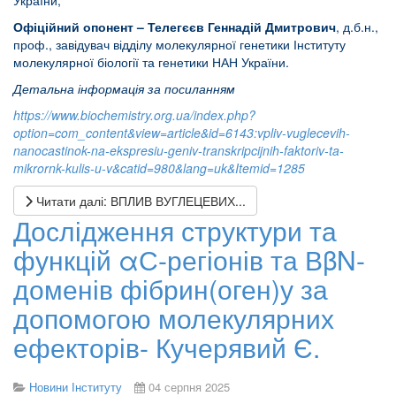
України;
Офіційний опонент – Телегєєв Геннадій Дмитрович
, д.б.н.,
проф., завідувач відділу молекулярної генетики Інституту
молекулярної біології та генетики НАН України.
Детальна інформація за посиланням
https://www.biochemistry.org.ua/index.php?
option=com_content&view=article&id=6143:vpliv-vuglecevih-
nanocastinok-na-ekspresiu-geniv-transkripcijnih-faktoriv-ta-
mikrornk-kulis-u-v&catid=980&lang=uk&Itemid=1285
Читати далі: ВПЛИВ ВУГЛЕЦЕВИХ...
Дослідження структури та
функцій αС-регіонів та ВβN-
доменів фібрин(оген)у за
допомогою молекулярних
ефекторів- Кучерявий Є.
Новини Інституту
04 серпня 2025