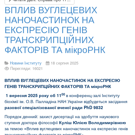
ВПЛИВ ВУГЛЕЦЕВИХ
НАНОЧАСТИНОК НА
ЕКСПРЕСІЮ ГЕНІВ
ТРАНСКРИПЦІЙНИХ
ФАКТОРІВ ТА мікроРНК
Новини Інституту
18 серпня 2025
Перегляди: 16021
ВПЛИВ ВУГЛЕЦЕВИХ НАНОЧАСТИНОК НА ЕКСПРЕСІЮ
ГЕНІВ ТРАНСКРИПЦІЙНИХ ФАКТОРІВ ТА мікроРНК
00
1
вересня 2025 року об 11
в конференц-залі Інституту
біохімії ім. О.В. Палладіна НАН України відбудеться засідання
разової спеціалізованої вченої ради PhD 9832
Порядок денний: захист дисертації на здобуття наукового
ступеня доктора філософії
Куліш Юлією
Володимирівною
за темою
«
Вплив вуглецевих наночастинок на експресію генів
транскрипційних факторів та мікроРНК»