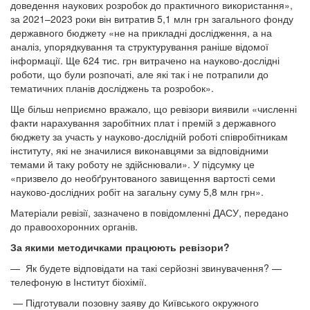
доведення наукових розробок до практичного використання»,
за 2021–2023 роки він витратив 5,1 млн грн загального фонду
державного бюджету «не на прикладні дослідження, а на
аналіз, упорядкування та структурування раніше відомої
інформації. Ще 624 тис. грн витрачено на науково-дослідні
роботи, що були розпочаті, але які так і не потрапили до
тематичних планів досліджень та розробок».
Ще більш неприємно вражало, що ревізори виявили «численні
факти нарахування заробітних плат і премій з державного
бюджету за участь у науково-дослідній роботі співробітникам
інституту, які не значилися виконавцями за відповідними
темами й таку роботу не здійснювали». У підсумку це
«призвело до необґрунтованого завищення вартості семи
науково-дослідних робіт на загальну суму 5,8 млн грн».
Матеріали ревізії, зазначено в повідомленні ДАСУ, передано
до правоохоронних органів.
За якими методичками працюють ревізори?
— Як будете відповідати на такі серйозні звинувачення? —
телефоную в Інститут біохімії.
— Підготували позовну заяву до Київського окружного