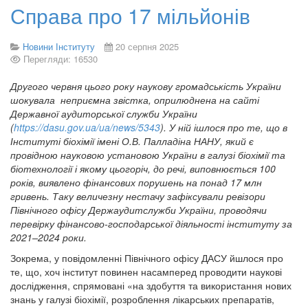
Справа про 17 мільйонів
Новини Інституту
20 серпня 2025
Перегляди: 16530
Другого червня цього року наукову громадськість України
шокувала неприємна звістка, оприлюднена на сайті
Державної аудиторської служби України
(
https://dasu.gov.ua/ua/news/5343
). У ній ішлося про те, що в
Інституті біохімії імені О.В. Палладіна НАНУ, який є
провідною науковою установою України в галузі біохімії та
біотехнології і якому цьогоріч, до речі, виповнюється 100
років, виявлено фінансових порушень на понад 17 млн
гривень. Таку величезну нестачу зафіксували ревізори
Північного офісу Держаудитслужби України, проводячи
перевірку фінансово-господарської діяльності інституту за
2021–2024 роки.
Зокрема, у повідомленні Північного офісу ДАСУ йшлося про
те, що, хоч інститут повинен насамперед проводити наукові
дослідження, спрямовані «на здобуття та використання нових
знань у галузі біохімії, розроблення лікарських препаратів,