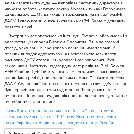
адміністративного суду, — відповідає заступник директора з
наукової роботи інституту доктор біологічних наук Володимир
Чернишенко. — Ми не згодні з висновками ревізійної комісії
ДАСУ, і свою позицію вже виклали на сайті. Будемо доводити
правоту в суді.
…Зустрітись домовляємось в інституті. Тут же знайомимось і з
адвокатом цієї справи Віталієм Оплачком. Він має вагомий
досвід, хоча раніше працював з дещо іншими темами. А
перший випадок адвокатування наукової установи проти
висновків ДАСУ стався нещодавно: його запросили бути
захисником Інституту надтвердих матеріалів ім. В.М. Бакуля
НАН України. Цей інститут також не погодився з висновками
аналогічної ревізії, проведеної тим самим Північним офісом
ДАСУ. Суд першої інстанції за цією справою вже відбувся. І це
був перший випадок, коли суд став на бік науковців, а не
ревізорів. Щоправда, судове рішення на час нашої зустрічі ще
не набрало законної сили.
Повний текст за посиланням на сайті-- «Світ» — газета,
заснована у Києві у квітні 1997 року Міністерством освіти і
науки України та Національною академією наук України.
Читати далі: Справа про 17...