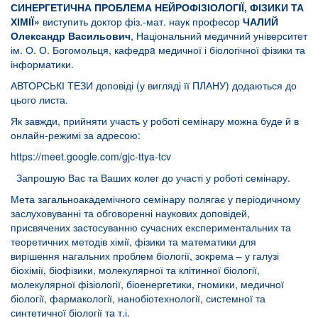
СИНЕРГЕТИЧНА ПРОБЛЕМА НЕЙРОФІЗІОЛОГІЇ, ФІЗИКИ ТА
ХІМІЇ»
виступить доктор фіз.-мат. наук професор
ЧАЛИЙ
Олександр Васильович
, Національний медичний університет
ім. О. О. Богомольця, кафедрa медичної і біологічної фізики та
інформатики.
АВТОРСЬКІ ТЕЗИ доповіді (у вигляді її ПЛАНУ) додаються до
цього листа.
Як завжди, прийняти участь у роботі семінару можна буде й в
онлайн-режимі за адресою:
https://meet.google.com/gjc-ttya-tcv
Запрошую Вас та Ваших колег до участі у роботі семінару.
Мета загальноакадемічного семінару полягає у періодичному
заслуховуванні та обговоренні наукових доповідей,
присвячених застосуванню сучасних експериментальних та
теоретичних методів хімії, фізики та математики для
вирішення нагальних проблем біології, зокрема – у галузі
біохімії, біофізики, молекулярної та клітинної біології,
молекулярної фізіології, біоенергетики, гномики, медичної
біології, фармакології, нанобіотехнології, системної та
синтетичної біології та т.і.