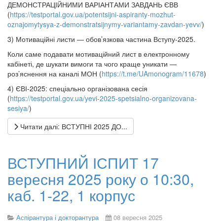
ДЕМОНСТРАЦІЙНИМИ ВАРІАНТАМИ ЗАВДАНЬ ЄВВ
(
https://testportal.gov.ua/potentsijni-aspiranty-mozhut-
oznajomytysya-z-demonstratsijnymy-variantamy-zavdan-yevv/
)
3) Мотиваційні листи — обов’язкова частина Вступу-2025.
Коли саме подавати мотиваційний лист в електронному
кабінеті, де шукати вимоги та чого краще уникати —
роз’яснення на каналі МОН (
https://t.me/UAmonogram/11678
)
4) ЄВІ-2025: спеціально організована сесія
(
https://testportal.gov.ua/yevi-2025-spetsialno-organizovana-
sesiya/
)
Читати далі: ВСТУПНІ 2025 ДО...
ВСТУПНИЙ ІСПИТ 17
вересня 2025 року о 10:30,
каб. 1-22, 1 корпус
Аспірантура і докторантура
08 вересня 2025