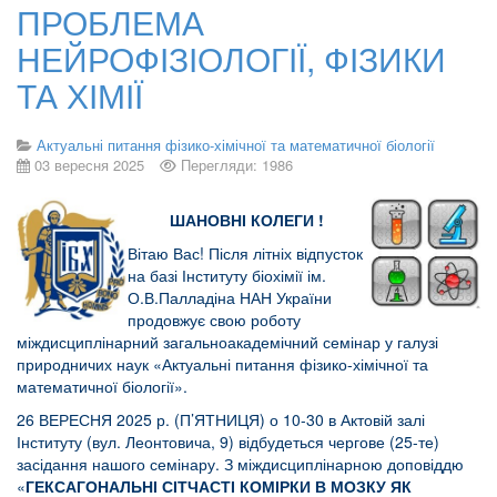
ПРОБЛЕМА
НЕЙРОФІЗІОЛОГІЇ, ФІЗИКИ
ТА ХІМІЇ
Актуальні питання фізико-хімічної та математичної біології
03 вересня 2025
Перегляди: 1986
ШАНОВНІ КОЛЕГИ !
Вітаю Вас! Після літніх відпусток
на базі Інституту біохімії ім.
О.В.Палладіна НАН України
продовжує свою роботу
міждисциплінарний загальноакадемічний семінар у галузі
природничих наук «Актуальні питання фізико-хімічної та
математичної біології».
26 ВЕРЕСНЯ 2025 р. (П’ЯТНИЦЯ) о 10-30 в Актовій залі
Інституту (вул. Леонтовича, 9) відбудеться чергове (25-те)
засідання нашого семінару. З міждисциплінарною доповіддю
«
ГЕКСАГОНАЛЬНІ СІТЧАСТІ КОМІРКИ В МОЗКУ ЯК