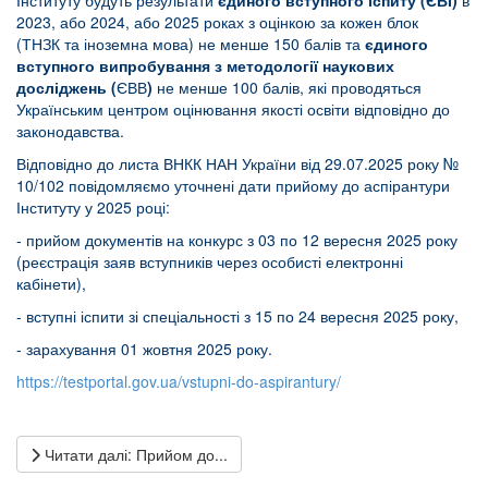
Інституту будуть результати
єдиного вступного іспиту (ЄВІ)
в
2023, або 2024, або 2025 роках з оцінкою за кожен блок
(ТНЗК та іноземна мова) не менше 150 балів та
єдиного
вступного випробування з методології наукових
досліджень (
ЄВВ
)
не менше 100 балів, які проводяться
Українським центром оцінювання якості освіти відповідно до
законодавства.
Відповідно до листа ВНКК НАН України від 29.07.2025 року №
10/102 повідомляємо уточнені дати прийому до аспірантури
Інституту у 2025 році:
- прийом документів на конкурс з 03 по 12 вересня 2025 року
(реєстрація заяв вступників через особисті електронні
кабінети),
- вступні іспити зі спеціальності з 15 по 24 вересня 2025 року,
- зарахування 01 жовтня 2025 року.
https://testportal.gov.ua/vstupni-do-aspirantury/
Читати далі: Прийом до...