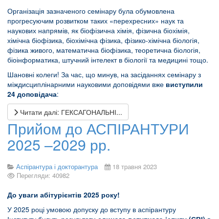
Організація зазначеного семінару була обумовлена
прогресуючим розвитком таких «перехресних» наук та
наукових напрямів, як біофізична хімія, фізична біохімія,
хімічна біофізика, біохімічна фізика, фізико-хімічна біологія,
фізика живого, математична біофізика, теоретична біологія,
біоінформатика, штучний інтелект в біології та медицині тощо.
Шановні колеги! За час, що минув, на засіданнях семінару з
міждисциплінарними науковими доповідями вже
виступили
24 доповідача
:
Читати далі: ГЕКСАГОНАЛЬНІ...
Прийом до АСПІРАНТУРИ
2025 –2029 рр.
Аспірантура і докторантура
18 травня 2023
Перегляди: 40982
До уваги
абітурієнтів
2025 року!
У 2025 році умовою допуску до вступу в аспірантуру