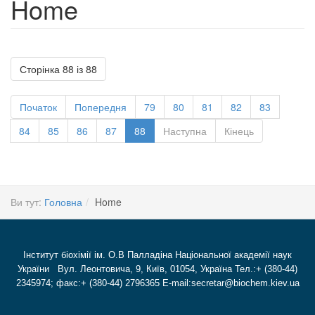
Home
Сторінка 88 із 88
Початок
Попередня
79
80
81
82
83
84
85
86
87
88
Наступна
Кінець
Ви тут:
Головна
Home
Інститут біохімії ім. О.В Палладіна Національної академії наук
України Вул. Леонтовича, 9, Київ, 01054, Україна Тел.:+ (380-44)
2345974; факс:+ (380-44) 2796365 E-mail:secretar@biochem.kiev.ua