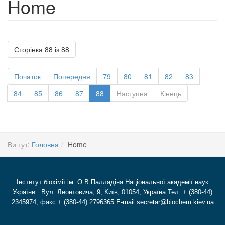
Home
Сторінка 88 із 88
Початок
Попередня
79
80
81
82
83
84
85
86
87
88
Наступна
Кінець
Ви тут:
Головна
Home
Інститут біохімії ім. О.В Палладіна Національної академії наук
України Вул. Леонтовича, 9, Київ, 01054, Україна Тел.:+ (380-44)
2345974; факс:+ (380-44) 2796365 E-mail:secretar@biochem.kiev.ua