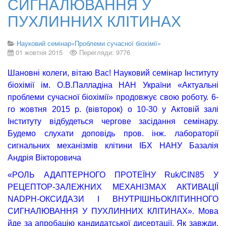
СИГНАЛЮВАННЯ У
ПУХЛИННИХ КЛІТИНАХ
Науковий семінар«Проблеми сучасної біохімії»
01 жовтня 2015
Перегляди: 9776
Шановні колеги, вітаю Вас!
Н
ауковий семінар Інституту
біохімії ім. О.В.Палладіна
НАН України
«Актуальні
проблеми сучасної біохімії» продовжує свою роботу. 6-
го жовтня 2015 р. (вівторок) о 10-30 у Актовій залі
Інституту відбудеться чергове засідання семінару.
Будемо слухати доповідь
пров. інж. лабораторії
сигнальних механізмів клітини ІБХ НАНУ Базалія
Андрія Вікторовича
«РОЛЬ АДАПТЕРНОГО ПРОТЕЇНУ
Ruk
/
CIN
85 У
РЕЦЕПТОР-ЗАЛЕЖНИХ МЕХАНІЗМАХ АКТИВАЦІЇ
NADPH
-ОКСИДАЗИ І ВНУТРІШНЬОКЛІТИННОГО
СИГНАЛЮВАННЯ У ПУХЛИННИХ КЛІТИНАХ». Мова
йде за апробацію кандидатської дисертації. Як завжди,