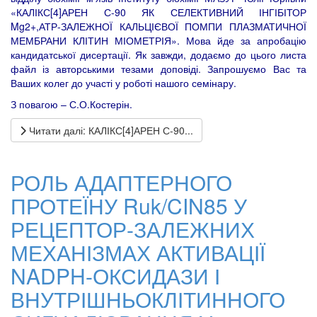
«КАЛІКС[4]АРЕН С-90 ЯК СЕЛЕКТИВНИЙ ІНГІБІТОР
Mg2+,АТР-ЗАЛЕЖНОЇ КАЛЬЦІЄВОЇ ПОМПИ ПЛАЗМАТИЧНОЇ
МЕМБРАНИ КЛІТИН МІОМЕТРІЯ». Мова йде за апробацію
кандидатської дисертації. Як завжди, додаємо до цього листа
файл із авторськими тезами доповіді. Запрошуємо Вас та
Ваших колег до участі у роботі нашого семінару.
З повагою – С.О.Костерін.
Читати далі: КАЛІКС[4]АРЕН С-90...
РОЛЬ АДАПТЕРНОГО
ПРОТЕЇНУ Ruk/CIN85 У
РЕЦЕПТОР-ЗАЛЕЖНИХ
МЕХАНІЗМАХ АКТИВАЦІЇ
NADPH-ОКСИДАЗИ І
ВНУТРІШНЬОКЛІТИННОГО