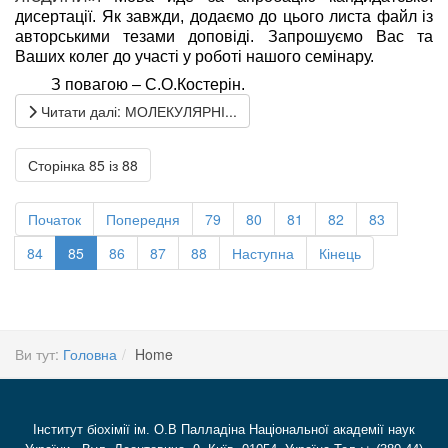
дисертації. Як завжди, додаємо до цього листа файл із
авторськими тезами доповіді. Запрошуємо Вас та
Ваших колег до участі у роботі нашого семінару.
З повагою – С.О.Костерін.
Читати далі: МОЛЕКУЛЯРНІ...
Сторінка 85 із 88
Початок
Попередня
79
80
81
82
83
84
85
86
87
88
Наступна
Кінець
Ви тут:
Головна
Home
Інститут біохімії ім. О.В Палладіна Національної академії наук