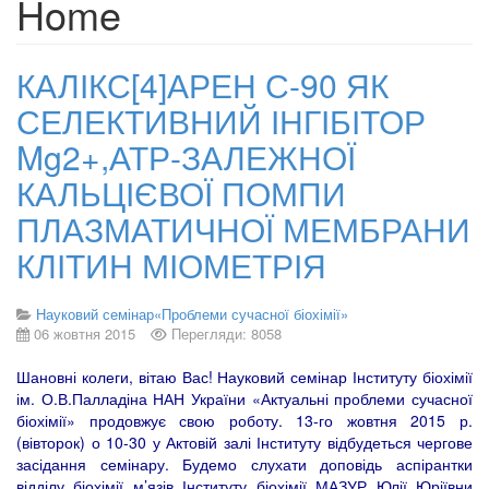
Home
КАЛІКС[4]АРЕН С-90 ЯК
СЕЛЕКТИВНИЙ ІНГІБІТОР
Mg2+,АТР-ЗАЛЕЖНОЇ
КАЛЬЦІЄВОЇ ПОМПИ
ПЛАЗМАТИЧНОЇ МЕМБРАНИ
КЛІТИН МІОМЕТРІЯ
Науковий семінар«Проблеми сучасної біохімії»
06 жовтня 2015
Перегляди: 8058
Шановні колеги, вітаю Вас! Науковий семінар Інституту біохімії
ім. О.В.Палладіна НАН України «Актуальні проблеми сучасної
біохімії» продовжує свою роботу. 13-го жовтня 2015 р.
(вівторок) о 10-30 у Актовій залі Інституту відбудеться чергове
засідання семінару. Будемо слухати доповідь аспірантки
відділу біохімії м’язів Інституту біохімії МАЗУР Юлії Юріївни