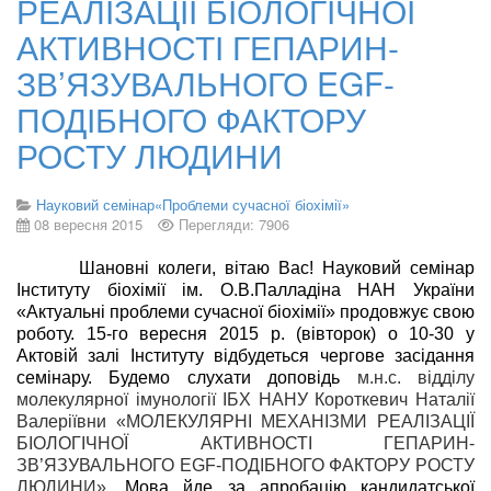
РЕАЛІЗАЦІЇ БІОЛОГІЧНОЇ
АКТИВНОСТІ ГЕПАРИН-
ЗВ’ЯЗУВАЛЬНОГО EGF-
ПОДІБНОГО ФАКТОРУ
РОСТУ ЛЮДИНИ
Науковий семінар«Проблеми сучасної біохімії»
08 вересня 2015
Перегляди: 7906
Шановні колеги, вітаю Вас!
Н
ауковий семінар
Інституту біохімії ім.
О.В.Палладіна
НАН України
«Актуальні проблеми сучасної біохімії» продовжує свою
роботу.
15
-го вересня 2015 р. (вівторок) о 10-30 у
Актовій залі Інституту відбудеться чергове засідання
семінару. Будемо слухати доповідь
м.н.с. відділу
молекулярної імунології ІБХ НАНУ Короткевич Наталії
Валеріївни «МОЛЕКУЛЯРНІ МЕХАНІЗМИ РЕАЛІЗАЦІЇ
БІОЛОГІЧНОЇ АКТИВНОСТІ ГЕПАРИН-
ЗВ’ЯЗУВАЛЬНОГО EGF-ПОДІБНОГО ФАКТОРУ РОСТУ
ЛЮДИНИ».
Мова йде за апробацію кандидатської