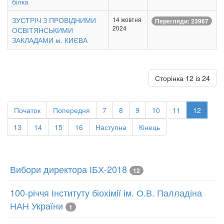
білка
ЗУСТРІЧ З ПРОВІДНИМИ
14 жовтня
Перегляди: 23967
2024
ОСВІТЯНСЬКИМИ
ЗАКЛАДАМИ м. КИЄВА
Сторінка 12 із 24
Початок
Попередня
7
8
9
10
11
12
13
14
15
16
Наступна
Кінець
Вибори директора ІБХ-2018
12
100-річчя Інституту біохімії ім. О.В. Палладіна
НАН України
1