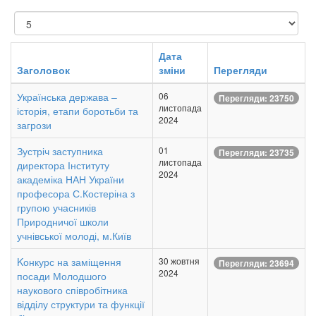
Показувати
Дата
Заголовок
зміни
Перегляди
Українська держава –
06
Перегляди: 23750
листопада
історія, етапи боротьби та
2024
загрози
Зустріч заступника
01
Перегляди: 23735
листопада
директора Інституту
2024
академіка НАН України
професора С.Костеріна з
групою учасників
Природничої школи
учнівської молоді, м.Київ
Kонкурс на заміщення
30 жовтня
Перегляди: 23694
2024
посади Молодшого
наукового співробітника
відділу структури та функції