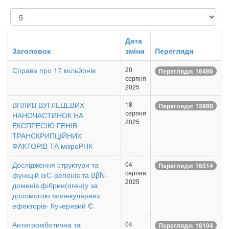
Показувати
Дата
Заголовок
зміни
Перегляди
Справа про 17 мільйонів
20
Перегляди: 16486
серпня
2025
ВПЛИВ ВУГЛЕЦЕВИХ
18
Перегляди: 15980
серпня
НАНОЧАСТИНОК НА
2025
ЕКСПРЕСІЮ ГЕНІВ
ТРАНСКРИПЦІЙНИХ
ФАКТОРІВ ТА мікроРНК
Дослідження структури та
04
Перегляди: 16514
серпня
функцій αС-регіонів та ВβN-
2025
доменів фібрин(оген)у за
допомогою молекулярних
ефекторів- Кучерявий Є.
Антитромботична та
04
Перегляди: 16104