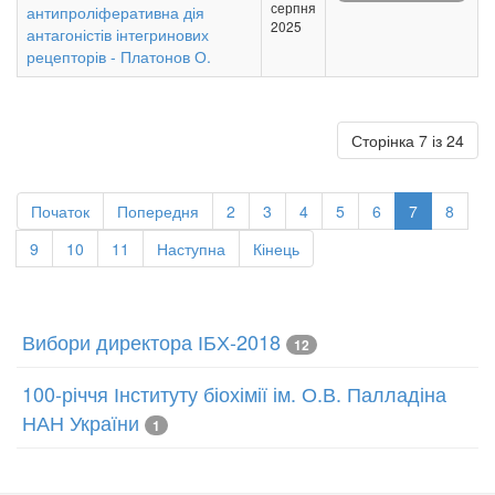
серпня
антипроліферативна дія
2025
антагоністів інтегринових
рецепторів - Платонов О.
Сторінка 7 із 24
Початок
Попередня
2
3
4
5
6
7
8
9
10
11
Наступна
Кінець
Вибори директора ІБХ-2018
12
100-річчя Інституту біохімії ім. О.В. Палладіна
НАН України
1