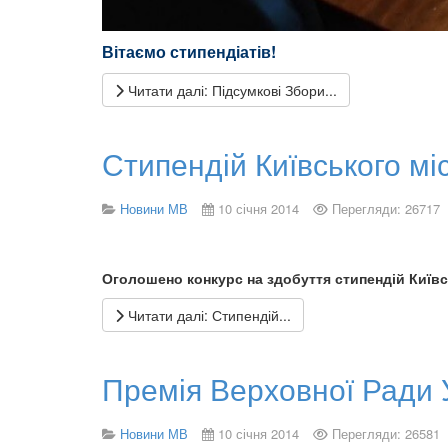
Вітаємо стипендіатів!
Читати далі: Підсумкові Збори...
Стипендій Київського мі
Новини МВ
10 січня 2014
Перегляди: 26717
Оголошено конкурс на здобуття стипендій Київ
Читати далі: Стипендій...
Премія Верховної Ради 
Новини МВ
10 січня 2014
Перегляди: 26581