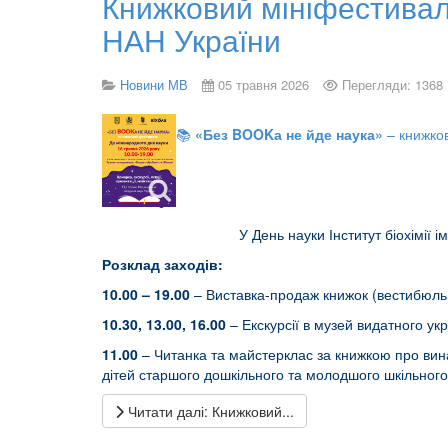
Книжковий мініфестиваль 
НАН України
Новини МВ
05 травня 2026
Перегляди: 1368
📚
«Без
BOOK
а не йде наука»
– книжко
У День науки Інститут біохімії і
Розклад заходів
:
10.00 – 19.00
– Виставка-продаж книжок (вестибюль 
10.30, 13.00, 16.00
– Екскурсії в музей видатного у
11.00
– Читанка та майстерклас за книжкою про в
дітей старшого дошкільного та молодшого шкільного ві
Читати далі: Книжковий...