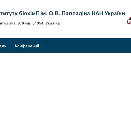
Об
аду
Конференціі