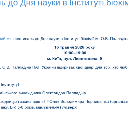
до Дня науки в Інституті біохім
вий мініф
естиваль до Дня науки в Інституті біохімії ім. О.В. Паллад
16 травня 2026 року
10:00–19:00
м. Київ, вул. Леонтовича, 9
м. О.В. Палладіна НАН України відкриває свої двері для всіх, хто любит
Інституту)
країнського винахідника Олександра Палладіна
инахідницю і захисницю «ППОля» Володимира Чернишенка (організ
ку. Вік: 5-8 років,
майстерня І поверх