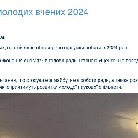
молодих вчених 2024
24
х, на якій було обговорено підсумки роботи в 2024 році.
иконання обов’язків голови ради Тетяною Яценко. На посад
итання, що стосуються майбутньої роботи ради, а також роз
 які сприятимуть розвитку молодої наукової спільноти.