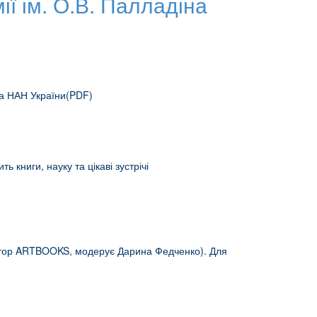
ії ім. О.В. Палладіна
іна НАН України(PDF)
ь книги, науку та цікаві зустрічі
атор ARTBOOKS, модерує Дарина Федченко). Для