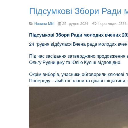
Підсумкові Збори Ради 
Новини МВ
25 грудня 2024
Перегляди: 2333
Підсумкові Збори Ради молодих вчених 20
24 грудня відбулася Вчена рада молодих вчени
Під час засідання затверджено продовження в
Ольгу Рудницьку та Юлію Куліш відповідно.
Окрім виборів, учасники обговорили ключові п
Попереду – амбітні плани та цікаві ініціативи,