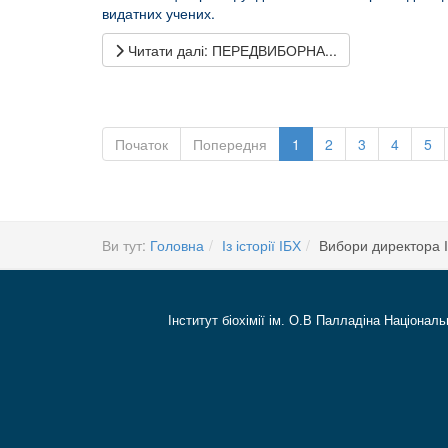
видатних учених.
Читати далі: ПЕРЕДВИБОРНА...
Початок
Попередня
1
2
3
4
5
Ви тут:
Головна
Із історії ІБХ
Вибори директора 
Інститут біохімії ім. О.В Палладіна Національ