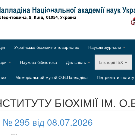
Об
ція
Українське біохімічне товариство
Наукові журнали
нари
Наукова бібліотека
Діяльність
Із історії ІБХ
них
Меморіальний музей О.В.Палладіна
Підтримати інститу
НСТИТУТУ БІОХІМІЇ ІМ. О
 № 295 від 08.07.2026