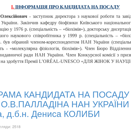
І.
І
НФОРМАЦІЯ ПРО КАНДИДАТА НА ПОСАДУ
Олексійович
- заступник директора з наукової роботи та завідув
країни. Закінчив кафедру біофізики Київського національног
цію у 1976 р. (спеціальність – «біохімія»), докторську дисертацію
шого наукового співробітника у 1999 р. (спеціальність – «біох
 р. був обраний членом-кореспондентом НАН України (спеціальні
ть - «молекулярна фізіологія, біохімія»). Член Бюро Відділення
видавничої ради НАН України. Член Конкурсної комісії з приз
рсу на здобуття Премії L’ORÉAL-UNESCO «ДЛЯ ЖІНОК У НАУЦІ
АМА КАНДИДАТА НА ПОСАДУ
. О.В.ПАЛЛАДІНА НАН УКРАЇНИ 
, д.б.н. Дениса КОЛИБИ
гляди: 2518