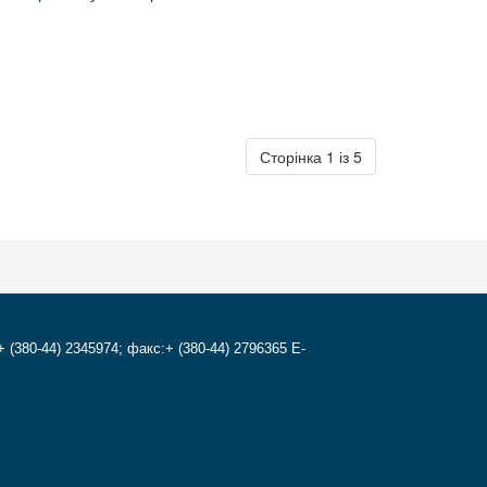
Сторінка 1 із 5
+ (380-44) 2345974; факс:+ (380-44) 2796365 E-