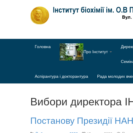
Головна
Дирек
Про Інститут
Семі
Аспірантура і докторантура
Рада молодих вче
Вибори директора І
Постанову Президії НАН