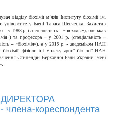
ач відділу біохімії м’язів Інституту біохімії ім.
о університету імені Тараса Шевченка. Захистив
 – у 1988 р. (спеціальність – «біохімія»), одержав
імія») та професора – у 2001 р. (спеціальність –
сть – «біохімія»), а у 2015 р. - академіком НАН
 біохімії, фізіології і молекулярної біології НАН
начення Стипендій Верховної Ради України імені
».
 ДИРЕКТОРА
- члена-кореспондента