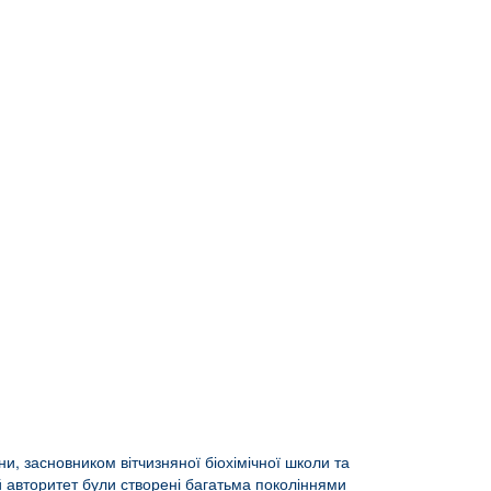
ни, засновником вітчизняної біохімічної школи та
 авторитет були створені багатьма поколіннями