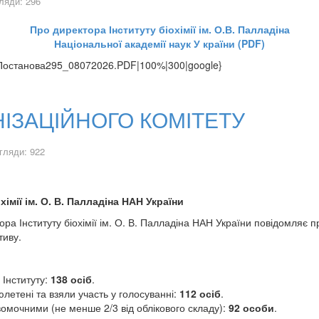
ляди: 296
Про директора Інституту біохімії ім. О.В. Палладіна
Національної академії наук У країни (PDF)
ibo/Постанова295_08072026.PDF|100%|300|google}
ІЗАЦІЙНОГО КОМІТЕТУ
гляди: 922
імії ім. О. В. Палладіна НАН України
ора Інституту біохімії ім. О. В. Палладіна НАН України повідомляє 
тиву.
 Інституту:
138 осіб
.
юлетені та взяли участь у голосуванні:
112 осіб
.
омочними (не менше 2/3 від облікового складу):
92 особи
.