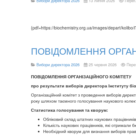
Вибори директора 2026
13 липня 2026
Перег
{pdf=https://biochemistry.org.ua/images/depart/kol
ПОВІДОМЛЕННЯ ОРГАН
Вибори директора 2026
25 червня 2026
Пере
ПОВІДОМЛЕННЯ ОРГАНІЗАЦІЙНОГО КОМІТЕТУ
про результати виборів директора Інституту біох
Організаційний комітет з проведення виборів директ
року шляхом таємного голосування наукового колек
Статистика голосування та кворум:
Обліковий склад штатних наукових працівників
Кількість наукових працівників, які отримали б
Необхідний кворум для визнання виборів прав