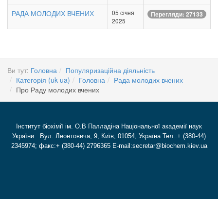
РАДА МОЛОДИХ ВЧЕНИХ
05 січня
Перегляди: 27133
2025
Ви тут:
Головна
Популяризаційна діяльність
Категорія (uk-ua)
Головна
Рада молодих вчених
Про Раду молодих вчених
Інститут біохімії ім. О.В Палладіна Національної академії наук
України Вул. Леонтовича, 9, Київ, 01054, Україна Тел.:+ (380-44)
2345974; факс:+ (380-44) 2796365 E-mail:secretar@biochem.kiev.ua