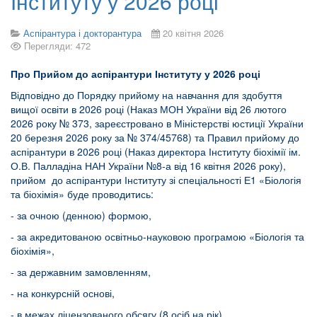
Інституту у 2026 році
Аспірантура і докторантура
20 квітня 2026
Перегляди: 472
Про Прийом до аспірантури Інституту у 2026 році
Відповідно до Порядку прийому на навчання для здобуття
вищої освіти в 2026 році (Наказ МОН України від 26 лютого
2026 року № 373, зареєстровано в Міністерстві юстиції України
20 березня 2026 року за № 374/45768) та Правил прийому до
аспірантури в 2026 році (Наказ директора Інституту біохімії ім.
О.В. Палладіна НАН України №8-а від 16 квітня 2026 року),
прийом до аспірантури Інституту зі спеціальності Е1 «Біологія
та біохімія» буде проводитись:
- за очною (денною) формою,
- за акредитованою освітньо-науковою програмою «Біологія та
біохімія»,
- за державним замовленням,
- на конкурсній основі,
- в межах ліцензованого обсягу (8 осіб на рік).