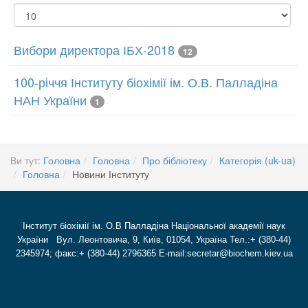
Показувати
Вибори директора ІБХ-2018
12
100-річчя Інституту біохімії ім. О.В. Палладіна
НАН України
1
Ви тут:
Головна
Головна
Про бібліотеку
Категорія (uk-ua)
Головна
Новини Інституту
Інститут біохімії ім. О.В Палладіна Національної академії наук
України Вул. Леонтовича, 9, Київ, 01054, Україна Тел.:+ (380-44)
2345974; факс:+ (380-44) 2796365 E-mail:secretar@biochem.kiev.ua