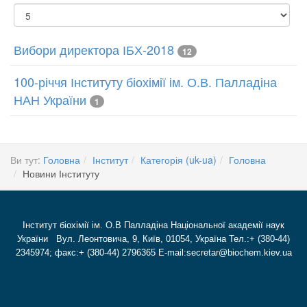
Показувати
Вибори директора ІБХ-2018
12
100-річчя Інституту біохімії ім. О.В. Палладіна
НАН України
1
Ви тут:
Головна
Інститут
Категорія (uk-ua)
Головна
Новини Інституту
Інститут біохімії ім. О.В Палладіна Національної академії наук
України Вул. Леонтовича, 9, Київ, 01054, Україна Тел.:+ (380-44)
2345974; факс:+ (380-44) 2796365 E-mail:secretar@biochem.kiev.ua