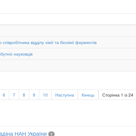
півробітника відділу хімії та біохімії ферментів
бутніх науковців
6
7
8
9
10
Наступна
Кінець
Сторінка 1 із 24
лладіна НАН України
1