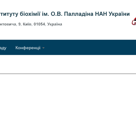
Об
аду
Конференціі