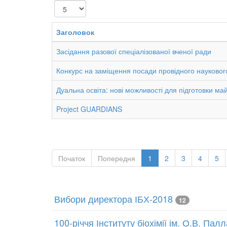
Показувати
Заголовок
Засідання разової спеціалізованої вченої ради
Конкурс на заміщення посади провідного наукового с
Дуальна освіта: нові можливості для підготовки май
Project GUARDIANS
Початок
Попередня
1
2
3
4
5
Вибори директора ІБХ-2018
12
100-річчя Інституту біохімії ім. О.В. Па