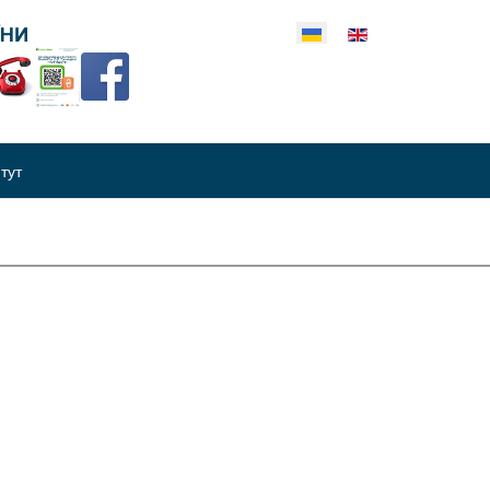
еріть свою мову
итут