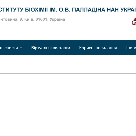
Об
чні списки
Віртуальні виставки
Корисні посилання
Інст