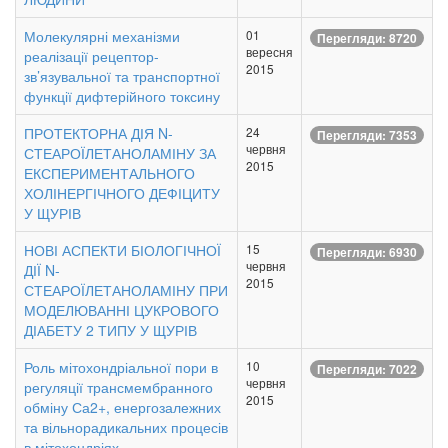
Молекулярні механізми
01
Перегляди: 8720
вересня
реалізації рецептор-
2015
зв’язувальної та транспортної
функції дифтерійного токсину
ПРОТЕКТОРНА ДІЯ N-
24
Перегляди: 7353
червня
СТЕАРОЇЛЕТАНОЛАМІНУ ЗА
2015
ЕКСПЕРИМЕНТАЛЬНОГО
ХОЛІНЕРГІЧНОГО ДЕФІЦИТУ
У ЩУРІВ
НОВІ АСПЕКТИ БІОЛОГІЧНОЇ
15
Перегляди: 6930
червня
ДІЇ N-
2015
СТЕАРОЇЛЕТАНОЛАМІНУ ПРИ
МОДЕЛЮВАННІ ЦУКРОВОГО
ДІАБЕТУ 2 ТИПУ У ЩУРІВ
Роль мітохондріальної пори в
10
Перегляди: 7022
червня
регуляції трансмембранного
2015
обміну Са2+, енергозалежних
та вільнорадикальних процесів
в мітохондріях