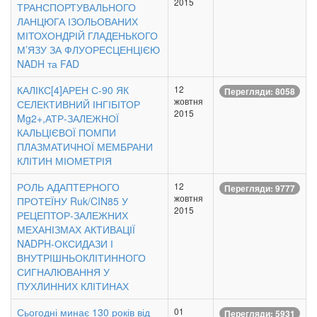
2015
ТРАНСПОРТУВАЛЬНОГО
ЛАНЦЮГА ІЗОЛЬОВАНИХ
МІТОХОНДРІЙ ГЛАДЕНЬКОГО
М’ЯЗУ ЗА ФЛУОРЕСЦЕНЦІЄЮ
NADH та FAD
КАЛІКС[4]АРЕН С-90 ЯК
12
Перегляди: 8058
жовтня
СЕЛЕКТИВНИЙ ІНГІБІТОР
2015
Mg2+,АТР-ЗАЛЕЖНОЇ
КАЛЬЦІЄВОЇ ПОМПИ
ПЛАЗМАТИЧНОЇ МЕМБРАНИ
КЛІТИН МІОМЕТРІЯ
РОЛЬ АДАПТЕРНОГО
12
Перегляди: 9777
жовтня
ПРОТЕЇНУ Ruk/CIN85 У
2015
РЕЦЕПТОР-ЗАЛЕЖНИХ
МЕХАНІЗМАХ АКТИВАЦІЇ
NADPH-ОКСИДАЗИ І
ВНУТРІШНЬОКЛІТИННОГО
СИГНАЛЮВАННЯ У
ПУХЛИННИХ КЛІТИНАХ
Сьогодні минає 130 років від
01
Перегляди: 5931