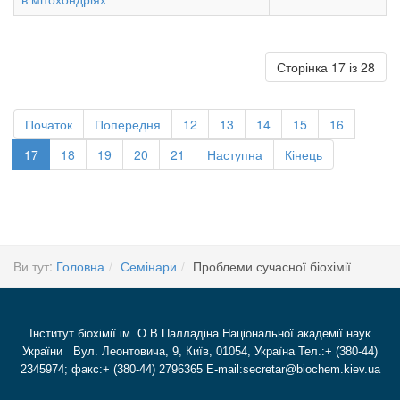
Сторінка 17 із 28
Початок
Попередня
12
13
14
15
16
17
18
19
20
21
Наступна
Кінець
Ви тут:
Головна
Семінари
Проблеми сучасної біохімії
Інститут біохімії ім. О.В Палладіна Національної академії наук
України Вул. Леонтовича, 9, Київ, 01054, Україна Тел.:+ (380-44)
2345974; факс:+ (380-44) 2796365 E-mail:secretar@biochem.kiev.ua