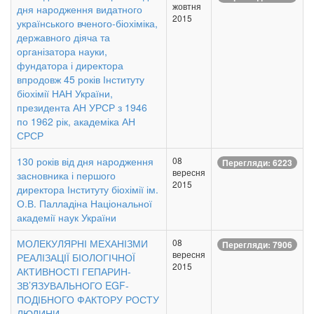
жовтня
дня народження видатного
2015
українського вченого-біохіміка,
державного діяча та
організатора науки,
фундатора і директора
впродовж 45 років Інституту
біохімії НАН України,
президента АН УРСР з 1946
по 1962 рік, академіка АН
СРСР
130 років від дня народження
08
Перегляди: 6223
вересня
засновника і першого
2015
директора Інституту біохімії ім.
О.В. Палладіна Національної
академії наук України
МОЛЕКУЛЯРНІ МЕХАНІЗМИ
08
Перегляди: 7906
вересня
РЕАЛІЗАЦІЇ БІОЛОГІЧНОЇ
2015
АКТИВНОСТІ ГЕПАРИН-
ЗВ’ЯЗУВАЛЬНОГО EGF-
ПОДІБНОГО ФАКТОРУ РОСТУ
ЛЮДИНИ