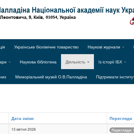
Об
ція
Українське біохімічне товариство
Наукові журнали
нари
Наукова бібліотека
Діяльність
Із історії ІБХ
них
Меморіальний музей О.В.Палладіна
Підтримати інститу
Дата зміни
Перегляди
13 квітня 2026
Перегляди: 