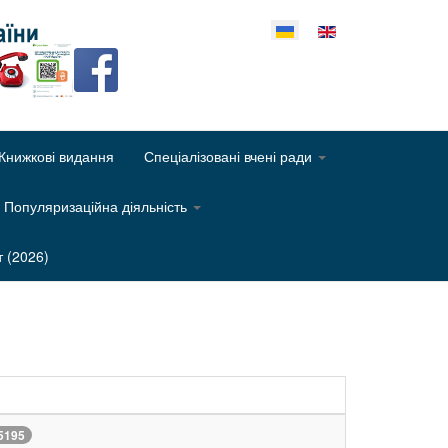
еріть свою мову
Книжкові видання
Спеціалізовані вчені ради
Популяризаційна діяльність
т (2026)
5195