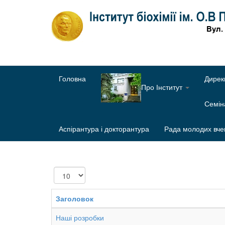
Головна
Дирек
Про Інститут
Семі
Аспірантура і докторантура
Рада молодих вче
Показувати
Заголовок
Наші розробки