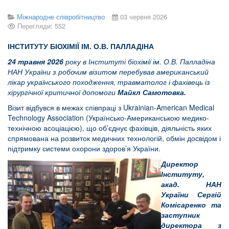
Міжнародне співробітництво
03 червня 2026
Перегляди: 552
ІНСТИТУТУ БІОХІМІЇ ІМ. О.В. ПАЛЛАДІНА
24 травня 2026
року в Інституті біохімії ім. О.В. Палладіна
НАН України з робочим візитом перебував американський
лікар українського походження, травматолог і фахівець із
хірургічної критичної допомоги
Майкл Самотовка.
Візит відбувся в межах співпраці з Ukrainian-American Medical
Technology Association (Українсько-Американською медико-
технічною асоціацією), що об’єднує фахівців, діяльність яких
спрямована на розвиток медичних технологій, обмін досвідом і
підтримку системи охорони здоров’я України.
Директор
Інституту,
акад. НАН
України Сергій
Комісаренко та
заступник
директора з