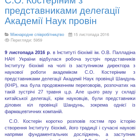
представниками делегації
Академії Наук провін
Міжнародне співробітництво
15 листопада 2016
Перегляди: 5959
9
листопада 2016 р
. в Інституті біохімії ім. О.В. Палладіна
НАН України відбулася робоча зустріч представників
Інституту біохімії на чолі із заступником директора з
наукової роботи академіком С.О. Костеріним з
представниками делегації Академії Наук провінції Шандунь
(КНР), яка була продовженням переговорів, розпочатих на
такій зустрічі 27 травня ц.р. Але цього разу у складі
китайської делегації, крім науковців, були представники
ділових кіл провінції Шандунь, зокрема однієї із
фармацевтичних компаній.
С.О. Костерін коротко розповів гостям про історію
створення Інституту біохімії, його традиції і сучасні наукові
напрями фундаментальних досліджень, а заступник