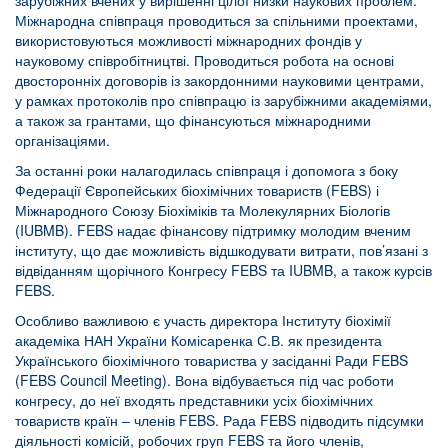
зарубіжних вчених у вирішенні цілої низки наукових проблем.
Міжнародна співпраця проводиться за спільними проектами,
використовуються можливості міжнародних фондів у
науковому співробітництві. Проводиться робота на основі
двосторонніх договорів із закордонними науковими центрами,
у рамках протоколів про співпрацю із зарубіжними академіями,
а також за грантами, що фінансуються міжнародними
організаціями.
За останні роки налагодилась співпраця і допомога з боку
Федерації Європейських біохімічних товариств (FEBS) і
Міжнародного Союзу Біохіміків та Молекулярних Біологів
(IUBMB). FEBS надає фінансову підтримку молодим вченим
інституту, що дає можливість відшкодувати витрати, пов’язані з
відвіданням щорічного Конгресу FEBS та IUBMB, а також курсів
FEBS.
Особливо важливою є участь директора Інституту біохімії
академіка НАН України Комісаренка С.В. як президента
Українського біохімічного товариства у засіданні Ради FEBS
(FEBS Council Meeting). Вона відбувається під час роботи
конгресу, до неї входять представники усіх біохімічних
товариств країн ‒ членів FEBS. Рада FEBS підводить підсумки
діяльності комісій, робочих груп FEBS та його членів,