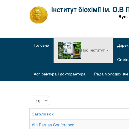
Головна
Дирек
Про Інститут
Семі
Аспірантура і докторантура
Рада молодих вче
Показувати
Заголовок
8th Parnas Conference