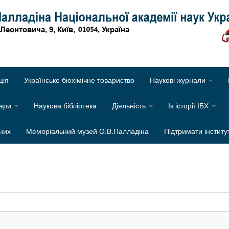
Об
ція
Українське біохімічне товариство
Наукові журнали
нари
Наукова бібліотека
Діяльність
Із історії ІБХ
них
Меморіальний музей О.В.Палладіна
Підтримати інститу