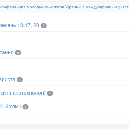
ся конференция молодых онкологов Украины с международным участ
есень 13-17, 20
3
читання
4
ариств
1
ки і нанотехнології
1
 біохімії
2