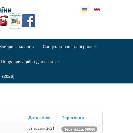
еріть свою мову
Книжкові видання
Спеціалізовані вчені ради
Популяризаційна діяльність
т (2026)
Дата зміни
Перегляди
08 травня 2021
Перегляди: 50660