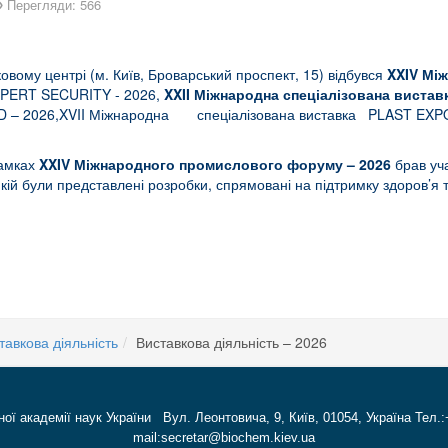
Перегляди: 566
овому центрі (м. Київ, Броварський проспект, 15) відбувся
XXIV Мі
EXPERT SECURITY - 2026,
XXII Міжнародна спеціалізована виставк
 3D – 2026,XVII Міжнародна спеціалізована виставка PLAST EXP
рамках
XXIV
Міжнародного промислового форуму – 2026
брав уча
кій були представлені розробки, спрямовані на підтримку здоров’я 
тавкова діяльність
Виставкова діяльність – 2026
ної академії наук України Вул. Леонтовича, 9, Київ, 01054, Україна Тел.:
mail:secretar@biochem.kiev.ua