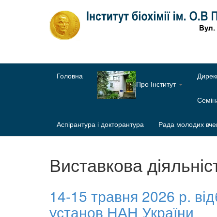
Головна
Дирек
Про Інститут
Семі
Аспірантура і докторантура
Рада молодих вче
Виставкова діяльніс
14-15 травня 2026 р. ві
установ НАН України