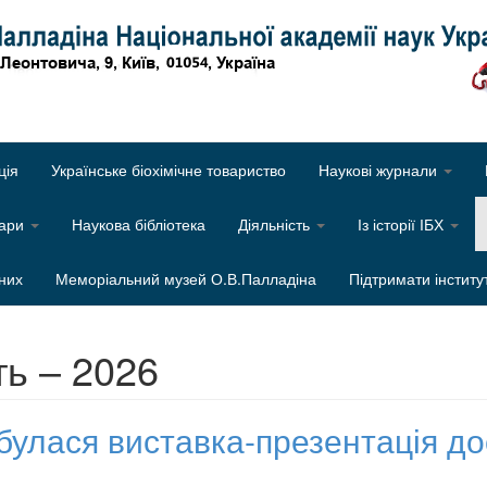
Об
ція
Українське біохімічне товариство
Наукові журнали
нари
Наукова бібліотека
Діяльність
Із історії ІБХ
них
Меморіальний музей О.В.Палладіна
Підтримати інститу
ть – 2026
дбулася виставка-презентація до