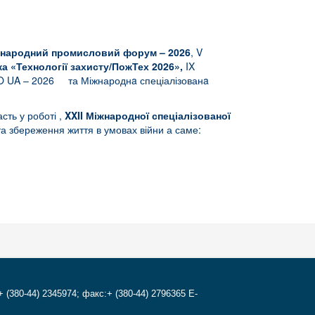
жнародний промисловий форум
– 2026
, V
а «Технології захисту/ПожТех 2026»,
IX
O UA – 2026 та Міжнароднa спеціалізованa
сть у роботі ,
XXII Міжнародної спеціалізованої
та збереження життя в умовах війни а саме:
+ (380-44) 2345974; факс:+ (380-44) 2796365 E-