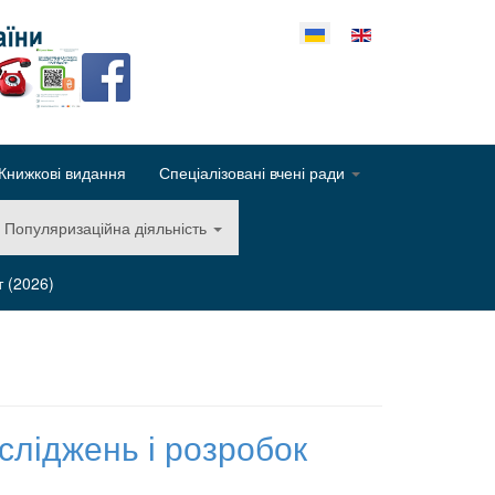
еріть свою мову
Книжкові видання
Спеціалізовані вчені ради
Популяризаційна діяльність
т (2026)
сліджень і розробок